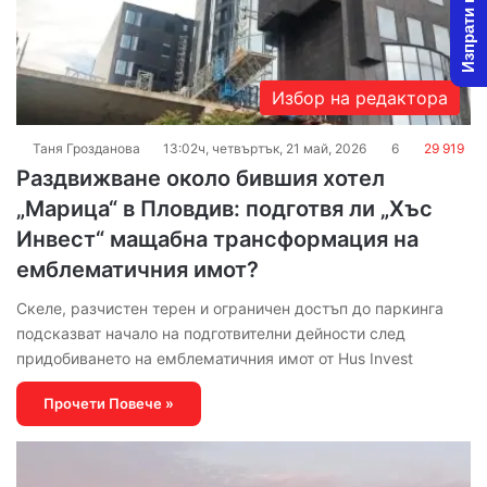
Изпрати новина
Избор на редактора
Таня Грозданова
13:02ч, четвъртък, 21 май, 2026
6
29 919
Раздвижване около бившия хотел
„Марица“ в Пловдив: подготвя ли „Хъс
Инвест“ мащабна трансформация на
емблематичния имот?
Скеле, разчистен терен и ограничен достъп до паркинга
подсказват начало на подготвителни дейности след
придобиването на емблематичния имот от Hus Invest
Прочети Повече »