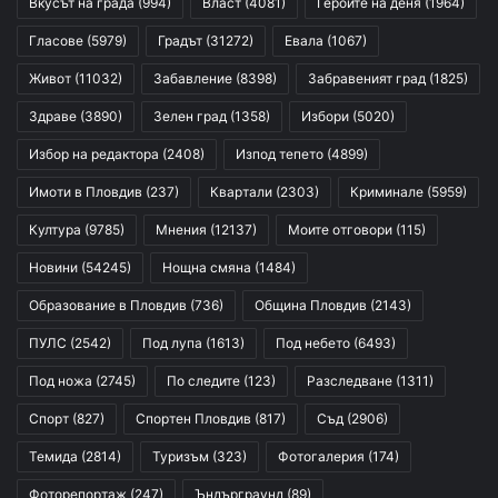
Вкусът на града
(994)
Власт
(4081)
Героите на деня
(1964)
Гласове
(5979)
Градът
(31272)
Евала
(1067)
Живот
(11032)
Забавление
(8398)
Забравеният град
(1825)
Здраве
(3890)
Зелен град
(1358)
Избори
(5020)
Избор на редактора
(2408)
Изпод тепето
(4899)
Имоти в Пловдив
(237)
Квартали
(2303)
Криминале
(5959)
Култура
(9785)
Мнения
(12137)
Моите отговори
(115)
Новини
(54245)
Нощна смяна
(1484)
Образование в Пловдив
(736)
Община Пловдив
(2143)
ПУЛС
(2542)
Под лупа
(1613)
Под небето
(6493)
Под ножа
(2745)
По следите
(123)
Разследване
(1311)
Спорт
(827)
Спортен Пловдив
(817)
Съд
(2906)
Темида
(2814)
Туризъм
(323)
Фотогалерия
(174)
Фоторепортаж
(247)
Ъндърграунд
(89)