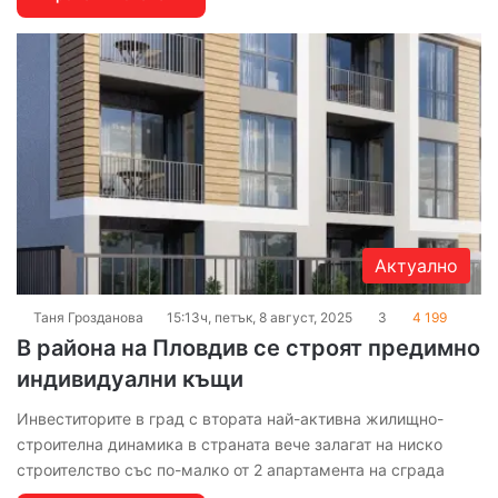
Актуално
Таня Грозданова
15:13ч, петък, 8 август, 2025
3
4 199
В района на Пловдив се строят предимно
индивидуални къщи
Инвеститорите в град с втората най-активна жилищно-
строителна динамика в страната вече залагат на ниско
строителство със по-малко от 2 апартамента на сграда