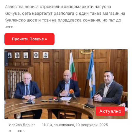
Известна верига строителни хипермаркети напусна
Кючука, сега кварталът разполага с един такъв магазин на
Кукленско шосе и този на пловдивска комания, но път до
него…
Прочети Повече »
Актуално
Ивайло Дернев
11:11ч, понеделник, 10 февруари, 2025
0
605