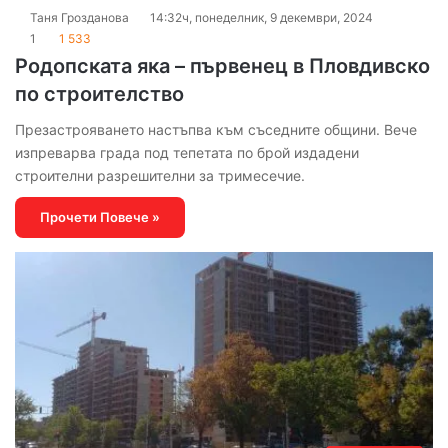
Таня Грозданова
14:32ч, понеделник, 9 декември, 2024
1
1 533
Родопската яка – първенец в Пловдивско
по строителство
Презастрояването настъпва към съседните общини. Вече
изпреварва града под тепетата по брой издадени
строителни разрешителни за тримесечие.
Прочети Повече »