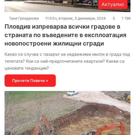
Актуално
Таня Грозданова
11:03ч, вторник, 3 декември, 2024
5
1 196
Пловдив изпреварва всички градове в
страната по въведените в експлоатация
новопостроени жилищни сгради
Какво се случва с пазарът на недвижими имоти в града под
тепетата? Кои са най-предпочитаните квартали? Какви са
ценовите тенденции?
Прочети Повече »