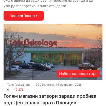
около идеята да защитават интересите на бранша и да
утвърдят професионалните стандарти
Прочети Повече »
Избор на редактора
Таня Грозданова
09:06ч, петък, 14 февруари, 2025
6
10 373
Голям магазин затвори заради пробива
под Централна гара в Пловдив