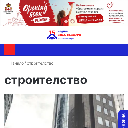
Търсене ...
Switch skin
М
Начало
/
строителство
строителство