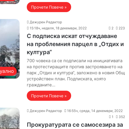
Прочети Повече »
Дежурен Редактор
15:18ч, неделя, 18 декември, 2022
2
223
С подписка искат отчуждаване
на проблемния парцел в „Отдих и
култура“
700 човека са се подписали на инициативата
на протестиращите против застрояването на
уално
парк „Отдих и култура“, заложено в новия Общ
устройствен план. Подписката, която
гражданите…
Прочети Повече »
Дежурен Редактор
16:55ч, сряда, 14 декември, 2022
1
352
Прокуратурата се самосезира за