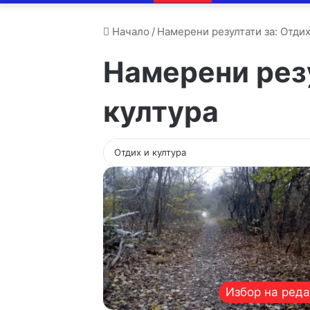
Начало
/
Намерени резултати за: Отдих
Намерени рез
култура
Избор на ред