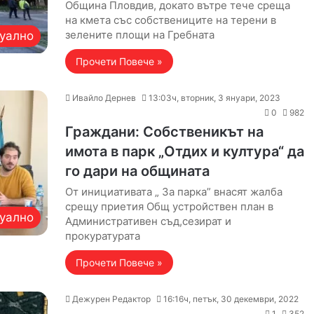
Община Пловдив, докато вътре тече среща
на кмета със собствениците на терени в
зелените площи на Гребната
уално
Прочети Повече »
Ивайло Дернев
13:03ч, вторник, 3 януари, 2023
0
982
Граждани: Собственикът на
имота в парк „Отдих и култура“ да
го дари на общината
От инициативата „ За парка” внасят жалба
срещу приетия Общ устройствен план в
уално
Административен съд,сезират и
прокуратурата
Прочети Повече »
Дежурен Редактор
16:16ч, петък, 30 декември, 2022
1
352