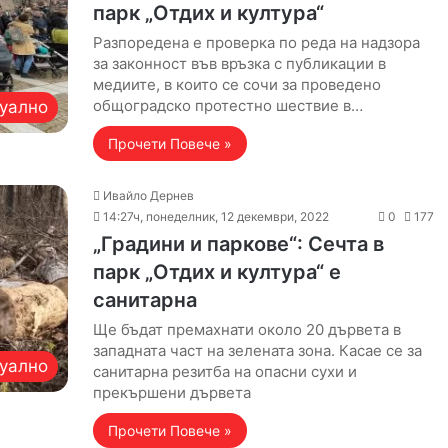
парк „Отдих и култура“
Разпоредена е проверка по реда на надзора
за законност във връзка с публикации в
медиите, в които се сочи за проведено
общоградско протестно шествие в…
уално
Прочети Повече »
Ивайло Дернев
14:27ч, понеделник, 12 декември, 2022
0
177
„Градини и паркове“: Сечта в
парк „Отдих и култура“ е
санитарна
Ще бъдат премахнати около 20 дървета в
западната част на зелената зона. Касае се за
уално
санитарна резитба на опасни сухи и
прекършени дървета
Прочети Повече »