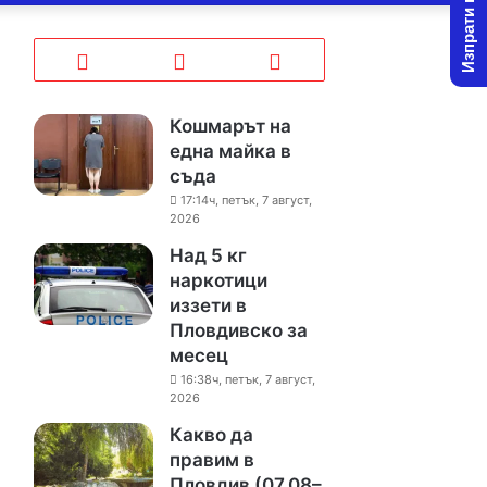
Изпрати новина
Кошмарът на
една майка в
съда
17:14ч, петък, 7 август,
2026
Над 5 кг
наркотици
иззети в
Пловдивско за
месец
16:38ч, петък, 7 август,
2026
Какво да
правим в
Пловдив (07.08–