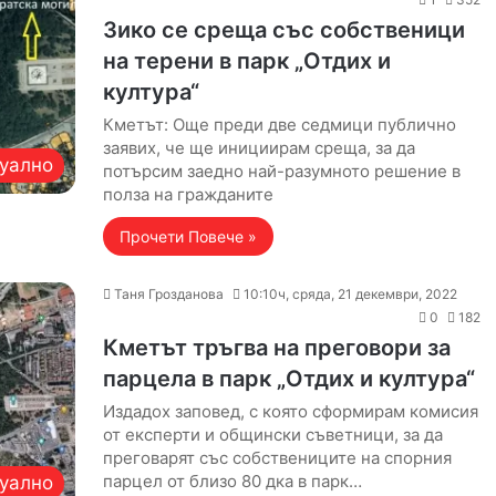
Зико се среща със собственици
на терени в парк „Отдих и
култура“
Кметът: Още преди две седмици публично
заявих, че ще инициирам среща, за да
уално
потърсим заедно най-разумното решение в
полза на гражданите
Прочети Повече »
Таня Грозданова
10:10ч, сряда, 21 декември, 2022
0
182
Кметът тръгва на преговори за
парцела в парк „Отдих и култура“
Издадох заповед, с която сформирам комисия
от експерти и общински съветници, за да
преговарят със собствениците на спорния
парцел от близо 80 дка в парк…
уално