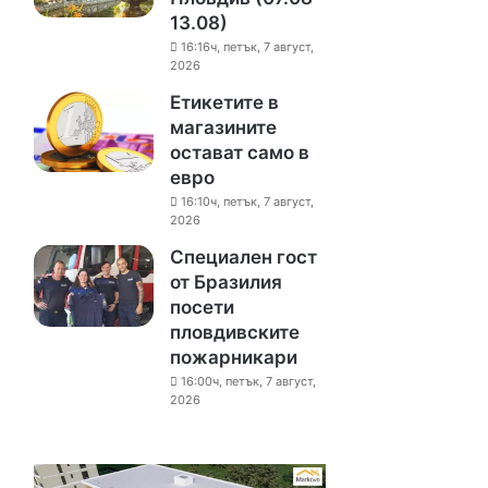
13.08)
16:16ч, петък, 7 август,
2026
Етикетите в
магазините
остават само в
евро
16:10ч, петък, 7 август,
2026
Специален гост
от Бразилия
посети
пловдивските
пожарникари
16:00ч, петък, 7 август,
2026