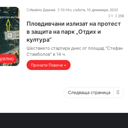
Ивайло Дернев
10:14ч, събота, 10 декември, 2022
1
256
Пловдивчани излизат на протест
в защита на парк „Отдих и
култура“
Шествието стартира днес от площад "Стефан
Стамболов" в 14 ч.
уално
Прочети Повече »
Следваща страница