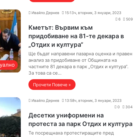
Ивайло Дернев
15:13ч, вторник, 3 януари, 2023
6
509
Кметът: Вървим към
придобиване на 81-те декара в
„Отдих и култура“
Ще бъдат направени пазарна оценка и правен
анализ за придобиване от Общината на
уално
частните 81 декара в парк „Отдих и култура“.
За това са се…
Прочети Повече »
Ивайло Дернев
13:58ч, вторник, 3 януари, 2023
0
304
Десетки униформени на
протеста за парк Отдих и култура
Те посрещнаха протестиращите пред