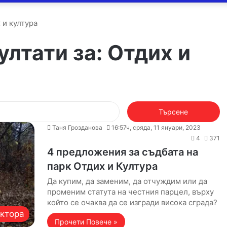
 и култура
ултати за:
Отдих и
Търсене
за:
Таня Грозданова
16:57ч, сряда, 11 януари, 2023
4
371
4 предложения за съдбата на
парк Отдих и Култура
Да купим, да заменим, да отчуждим или да
променим статута на честния парцел, върху
който се очаква да се изгради висока сграда?
актора
Прочети Повече »