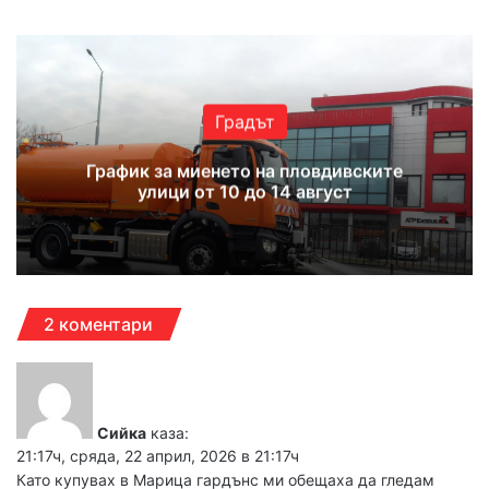
Градът
График за миенето на пловдивските
улици от 10 до 14 август
2 коментари
Сийка
каза:
21:17ч, сряда, 22 април, 2026 в 21:17ч
Като купувах в Марица гардънс ми обещаха да гледам