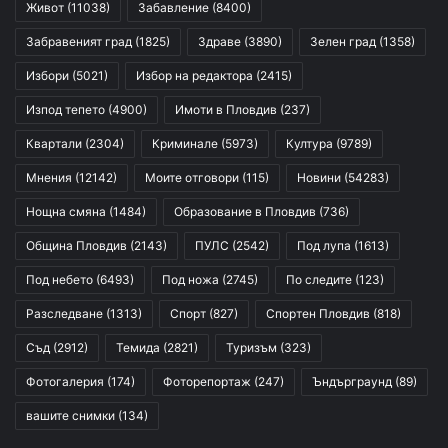
Живот
(11038)
Забавление
(8400)
Забравеният град
(1825)
Здраве
(3890)
Зелен град
(1358)
Избори
(5021)
Избор на редактора
(2415)
Изпод тепето
(4900)
Имоти в Пловдив
(237)
Квартали
(2304)
Криминале
(5973)
Култура
(9789)
Мнения
(12142)
Моите отговори
(115)
Новини
(54283)
Нощна смяна
(1484)
Образование в Пловдив
(736)
Община Пловдив
(2143)
ПУЛС
(2542)
Под лупа
(1613)
Под небето
(6493)
Под ножа
(2745)
По следите
(123)
Разследване
(1313)
Спорт
(827)
Спортен Пловдив
(818)
Съд
(2912)
Темида
(2821)
Туризъм
(323)
Фотогалерия
(174)
Фоторепортаж
(247)
Ъндърграунд
(89)
вашите снимки
(134)