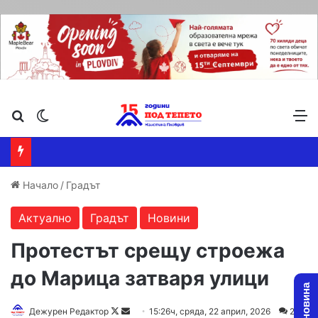
Търсене ...
Switch skin
М
Начало
/
Градът
Актуално
Градът
Новини
Протестът срещу строежа
до Марица затваря улици
Follow
Send
Дежурен Редактор
15:26ч, сряда, 22 април, 2026
2