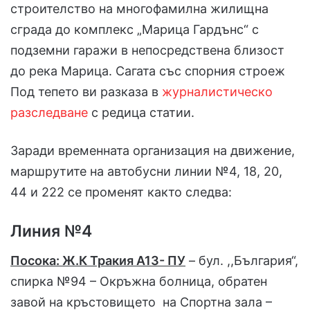
строителство на многофамилна жилищна
сграда до комплекс „Марица Гардънс“ с
подземни гаражи в непосредствена близост
до река Марица. Сагата със спорния строеж
Под тепето ви разказа в
журналистическо
разследване
с редица статии.
Заради временната организация на движение,
маршрутите на автобусни линии №4, 18, 20,
44 и 222 се променят както следва:
Линия №4
Посока: Ж.К Тракия А13- ПУ
– бул. ,,България“,
спирка №94 – Окръжна болница, обратен
завой на кръстовището на Спортна зала –