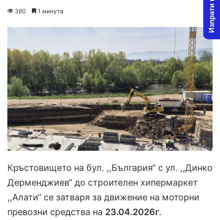
Изпрати новина
on
an
360
1 минута
X
email
Кръстовището на бул. ,,България“ с ул. ,,Динко
Дерменджиев“ до строителен хипермаркет
,,Алати“ се затваря за движение на моторни
превозни средства на
23.04.2026г
.