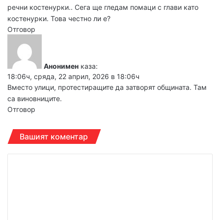
речни костенурки.. Сега ще гледам помаци с глави като
костенурки. Това честно ли е?
Отговор
Анонимен
каза:
18:06ч, сряда, 22 април, 2026 в 18:06ч
Вместо улици, протестиращите да затворят общината. Там
са виновниците.
Отговор
Вашият коментар
К
о
м
е
н