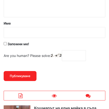
т
а
р
Име
:
*
Запомни ме!
Are you human? Please solve:
Кошмарът на една майка в съда