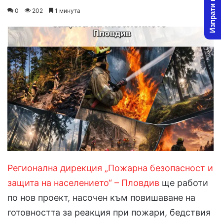
Изпрати новина
on
an
0
202
1 минута
X
email
Регионална дирекция „Пожарна безопасност и
защита на населението“ – Пловдив
ще работи
по нов проект, насочен към повишаване на
готовността за реакция при пожари, бедствия