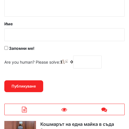
т
а
р
Име
:
*
Запомни ме!
Are you human? Please solve:
Кошмарът на една майка в съда