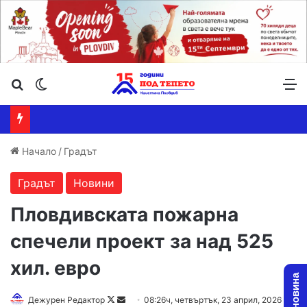
Търсене ...
Switch skin
М
Начало
/
Градът
Градът
Новини
Пловдивската пожарна
спечели проект за над 525
хил. евро
Follow
Send
Дежурен Редактор
08:26ч, четвъртък, 23 април, 2026