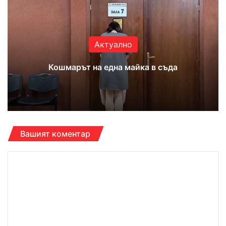
Актуално
Кошмарът на една майка в съда
Вашият коментар
К
о
м
е
н