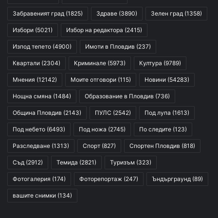
Забравеният град
(1825)
Здраве
(3890)
Зелен град
(1358)
Избори
(5021)
Избор на редактора
(2415)
Изпод тепето
(4900)
Имоти в Пловдив
(237)
Квартали
(2304)
Криминале
(5973)
Култура
(9789)
Мнения
(12142)
Моите отговори
(115)
Новини
(54283)
Нощна смяна
(1484)
Образование в Пловдив
(736)
Община Пловдив
(2143)
ПУЛС
(2542)
Под лупа
(1613)
Под небето
(6493)
Под ножа
(2745)
По следите
(123)
Разследване
(1313)
Спорт
(827)
Спортен Пловдив
(818)
Съд
(2912)
Темида
(2821)
Туризъм
(323)
Фотогалерия
(174)
Фоторепортаж
(247)
Ъндърграунд
(89)
вашите снимки
(134)