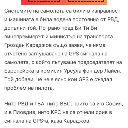
Системите на самолета са били в изправност
и машината е била водена постоянно от РВД,
допълни той. По-рано пред Би Ти Ви
вицепремиерът и министър на транспорта
Гроздан Караджов също заяви, че няма
отчетено заглушаване на GPS сигнала на
самолета, с който пътуваше председателят на
Европейската комисия Урсула фон дер Лайен.
Той добави, че не е ясно кой GPS е създал
проблем на пилота.
Нито РВД и ГВА, нито ВВС, които са и в София,
и в Пловдив, нито КРС не са отчели срив в
сигнала на GPS-а, каза Караджов.