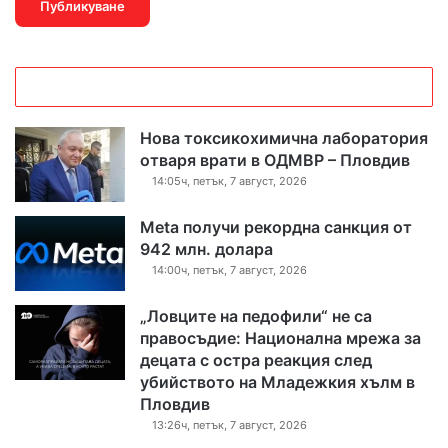
Нова токсикохимична лаборатория
отваря врати в ОДМВР – Пловдив
14:05ч, петък, 7 август, 2026
Meta получи рекордна санкция от
942 млн. долара
14:00ч, петък, 7 август, 2026
„Ловците на педофили“ не са
правосъдие: Национална мрежа за
децата с остра реакция след
убийството на Младежкия хълм в
Пловдив
13:26ч, петък, 7 август, 2026