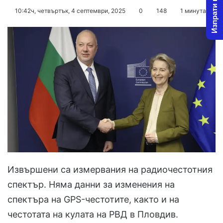
Изпрати новина
on
an
10:42ч, четвъртък, 4 септември, 2025
0
148
1 минута
X
email
Извършени са измервания на радиочестотния
спектър. Няма данни за изменения на
спектъра на GPS-честотите, както и на
честотата на кулата на РВД в Пловдив.