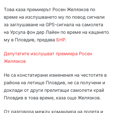
Това каза премиерът Росен Желязков по
време на изслушването му по повод сигнали
за заглушаване на GPS-сигнала на самолета
на Урсула фон дер Лайен по време на кацането
му в Пловдив, предава
БНР
.
Депутатите изслушват премиера Росен
Желязков
Не са констатирани изменения на честотите в
района на летище Пловдив, не са получени и
доклади от други прелитащи самолети край
Пловдив в това време, каза още Желязков.
От разговора между командира на полета и