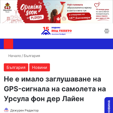
Търсене ...
Switch skin
М
Начало
/
България
България
Новини
Не е имало заглушаване на
GPS-сигнала на самолета на
Урсула фон дер Лайен
Follow
Send
Дежурен Редактор