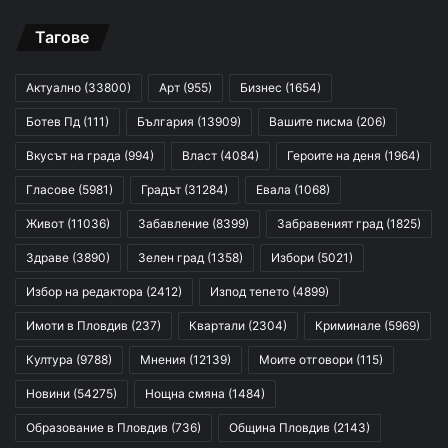
Тагове
Актуално
(33800)
Арт
(955)
Бизнес
(1654)
Ботев Пд
(111)
България
(13909)
Вашите писма
(206)
Вкусът на града
(994)
Власт
(4084)
Героите на деня
(1964)
Гласове
(5981)
Градът
(31284)
Евала
(1068)
Живот
(11036)
Забавление
(8399)
Забравеният град
(1825)
Здраве
(3890)
Зелен град
(1358)
Избори
(5021)
Избор на редактора
(2412)
Изпод тепето
(4899)
Имоти в Пловдив
(237)
Квартали
(2304)
Криминале
(5969)
Култура
(9788)
Мнения
(12139)
Моите отговори
(115)
Новини
(54275)
Нощна смяна
(1484)
Образование в Пловдив
(736)
Община Пловдив
(2143)