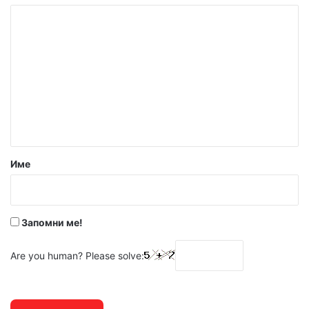
К
о
м
е
н
т
а
р
Име
:
*
Запомни ме!
Are you human? Please solve: