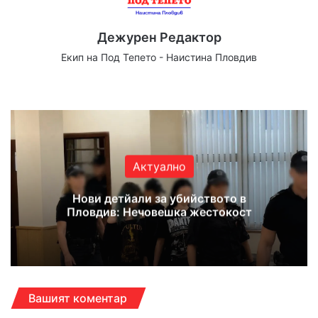
Дежурен Редактор
Екип на Под Тепето - Наистина Пловдив
Website
Facebook
X
YouTube
Instagram
Актуално
Нови детйали за убийството в
Пловдив: Нечовешка жестокост
Вашият коментар