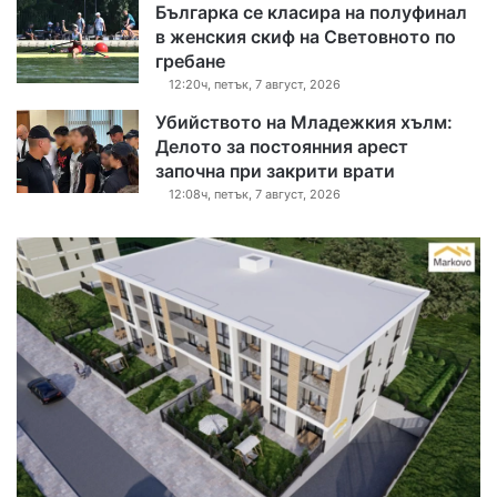
Българка се класира на полуфинал
в женския скиф на Световното по
гребане
12:20ч, петък, 7 август, 2026
Убийството на Младежкия хълм:
Делото за постоянния арест
започна при закрити врати
12:08ч, петък, 7 август, 2026