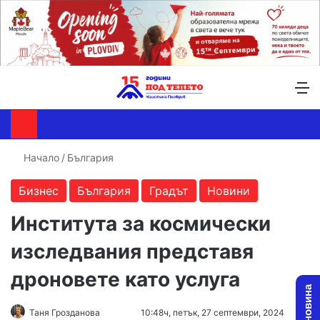
Търсене ...
Switch skin
М
Начало
/
България
Бизнес
България
Градът
Новини
Института за космически
изследвания представя
дроновете като услуга
Follow
Send
Таня Грозданова
10:48ч, петък, 27 септември, 2024