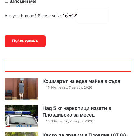
Запомни ме!
Are you human? Please solve:
Кошмарът на една майка в съда
17:14ч, петък, 7 август, 2026
Над 5 кг наркотици иззети в
Пловдивско за месец
16:38ч, петък, 7 август, 2026
Какво да правим в Пловдив (07.08–