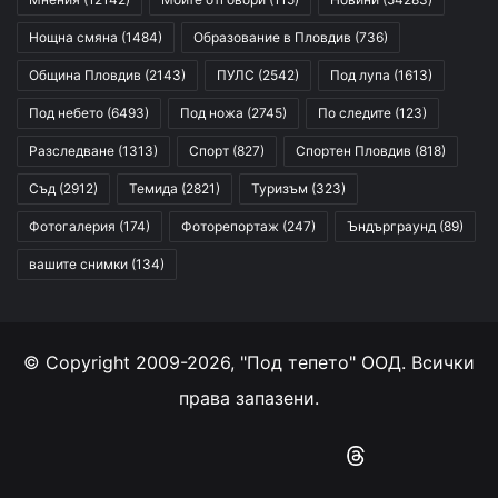
Нощна смяна
(1484)
Образование в Пловдив
(736)
Община Пловдив
(2143)
ПУЛС
(2542)
Под лупа
(1613)
Под небето
(6493)
Под ножа
(2745)
По следите
(123)
Разследване
(1313)
Спорт
(827)
Спортен Пловдив
(818)
Съд
(2912)
Темида
(2821)
Туризъм
(323)
Фотогалерия
(174)
Фоторепортаж
(247)
Ъндърграунд
(89)
вашите снимки
(134)
© Copyright 2009-2026, "Под тепето" ООД. Всички
права запазени.
Facebook
YouTube
Instagram
RSS
Threads