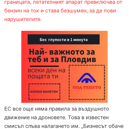
границата, летателният апарат превключва от
бензин на ток и става безшумен, за да лови
нарушителите
.
ЕС все още няма правила за въздушното
движение на дроновете. Това в известен
смисъл спъва налагането им. „Бизнесът обаче