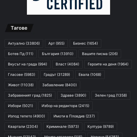
Тагове
Актуално
(33806)
Арт
(955)
Бизнес
(1654)
Ботев Пд
(111)
България
(13910)
Вашите писма
(206)
Вкусът на града
(994)
Власт
(4084)
Героите на деня
(1964)
Гласове
(5983)
Градът
(31289)
Евала
(1068)
Живот
(11038)
Забавление
(8400)
Забравеният град
(1825)
Здраве
(3890)
Зелен град
(1358)
Избори
(5021)
Избор на редактора
(2415)
Изпод тепето
(4900)
Имоти в Пловдив
(237)
Квартали
(2304)
Криминале
(5973)
Култура
(9789)
Мнения
(12142)
Моите отговори
(115)
Новини
(54283)