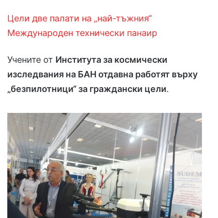
Цели две палати на „най-тъжния“
Международен технически панаир
Учените от
Института за космически
изследвания на БАН отдавна работят върху
„безпилотници“ за граждански цели
.