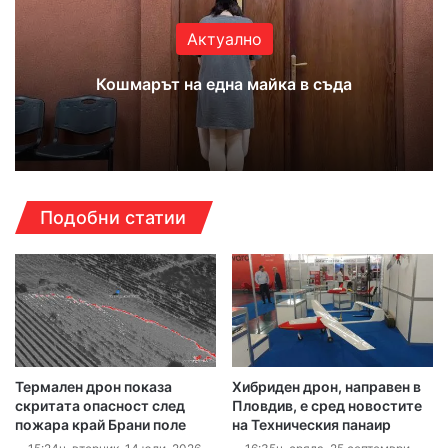
Актуално
Кошмарът на една майка в съда
Подобни статии
Термален дрон показа
Хибриден дрон, направен в
скритата опасност след
Пловдив, е сред новостите
пожара край Брани поле
на Техническия панаир