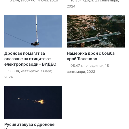
15:24ч, вторник, 14 юли, 2026
16:35ч, сряда, 25 септември,
2024
Дронове помагат за
Намериха дрон с бомба
опазване на птиците от
край Тюленово
електропроводи – ВИДЕО
08:47ч, понеделник, 18
11:30ч, четвъртък, 7 март,
септември, 2023
2024
Русия атакува с дронове