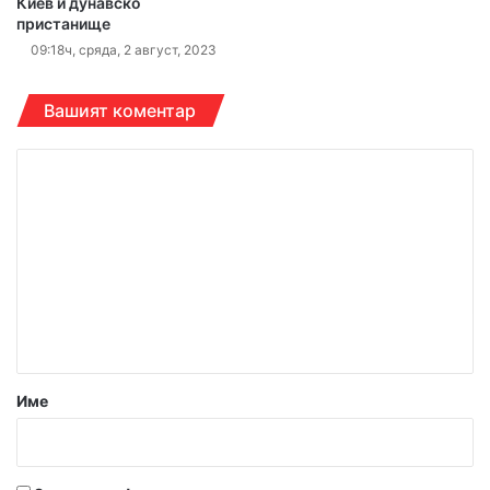
Киев и дунавско
пристанище
09:18ч, сряда, 2 август, 2023
Вашият коментар
К
о
м
е
н
т
а
р
Име
:
*