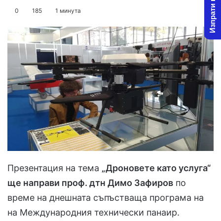
Изпрати новина
on
an
0
185
1 минута
X
email
Презентация на тема
„Дроновете като услуга“
ще направи проф. дтн Димо Зафиров
по
време на днешната съпъстваща програма на
на Международния технически панаир.