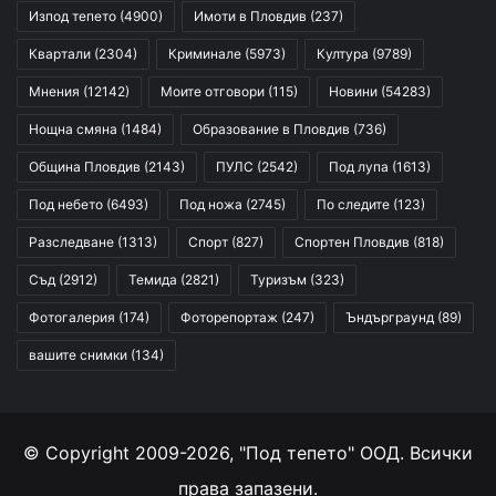
Изпод тепето
(4900)
Имоти в Пловдив
(237)
Квартали
(2304)
Криминале
(5973)
Култура
(9789)
Мнения
(12142)
Моите отговори
(115)
Новини
(54283)
Нощна смяна
(1484)
Образование в Пловдив
(736)
Община Пловдив
(2143)
ПУЛС
(2542)
Под лупа
(1613)
Под небето
(6493)
Под ножа
(2745)
По следите
(123)
Разследване
(1313)
Спорт
(827)
Спортен Пловдив
(818)
Съд
(2912)
Темида
(2821)
Туризъм
(323)
Фотогалерия
(174)
Фоторепортаж
(247)
Ъндърграунд
(89)
вашите снимки
(134)
© Copyright 2009-2026, "Под тепето" ООД. Всички
права запазени.