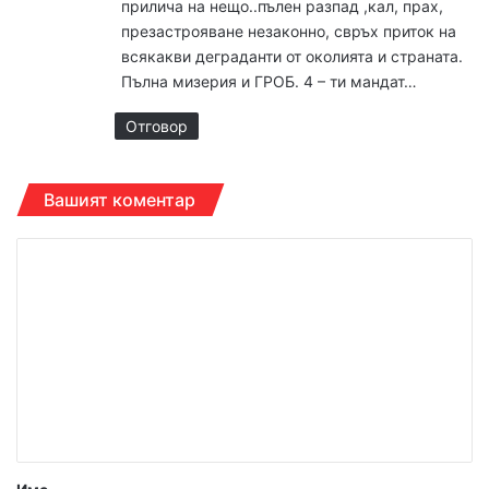
прилича на нещо..пълен разпад ,кал, прах,
:
презастрояване незаконно, свръх приток на
всякакви деграданти от околията и страната.
Пълна мизерия и ГРОБ. 4 – ти мандат…
Отговор
Вашият коментар
К
о
м
е
н
т
а
р