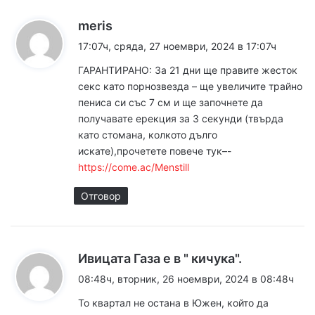
к
meris
а
17:07ч, сряда, 27 ноември, 2024 в 17:07ч
з
ГАРАНТИРАНО: За 21 дни ще правите жесток
а
секс като порнозвезда – ще увеличите трайно
:
пениса си със 7 см и ще започнете да
получавате ерекция за 3 секунди (твърда
като стомана, колкото дълго
искате),прочетете повече тук–-
https://come.ac/Menstill
Отговор
к
Ивицата Газа е в " кичука".
а
08:48ч, вторник, 26 ноември, 2024 в 08:48ч
з
То квартал не остана в Южен, който да
а