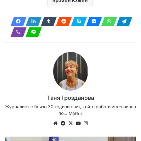
район Южен
Таня Грозданова
Журналист с близо 30 години опит, който работи интензивно
по…
More »
Website
Facebook
X
YouTube
Instagram