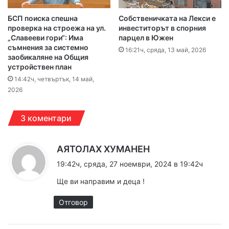
БСП поиска спешна
Собственичката на Лекси е
проверка на строежа на ул.
инвеститорът в спорния
„Славееви гори“: Има
парцел в Южен
съмнения за системно
16:21ч, сряда, 13 май, 2026
заобикаляне на Общия
устройствен план
14:42ч, четвъртък, 14 май,
2026
3 коментари
к
АЯТОЛАХ ХУМАНЕН
а
19:42ч, сряда, 27 ноември, 2024 в 19:42ч
з
Ще ви направим и деца !
а
:
Отговор