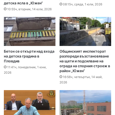
детска ясла в „Южен“
08:15ч, сряда, 1 юли, 2026
10:55ч, вторник, 14 юли, 2026
Бетон се откърти над входа
Общинският инспекторат
на детска градина в
разпореди възстановяване
Пловдив
на щети и подсилване на
ограда на спорния строеж в
11:41ч, понеделник, 1 юни,
район „Южен“
2026
16:56ч, четвъртък, 14 май,
2026