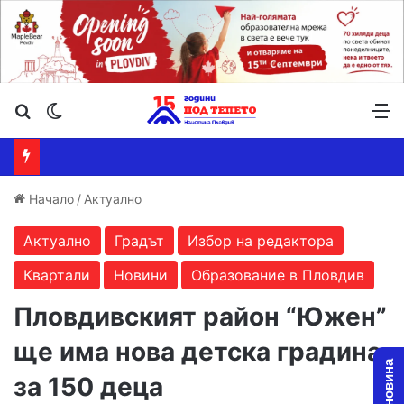
Търсене ...
Switch skin
М
Начало
/
Актуално
Актуално
Градът
Избор на редактора
Квартали
Новини
Образование в Пловдив
Пловдивският район “Южен”
ще има нова детска градина
за 150 деца