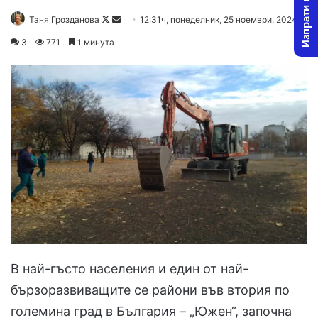
Изпрати новина
Follow
Send
Таня Грозданова
12:31ч, понеделник, 25 ноември, 2024
on
an
3
771
1 минута
X
email
В най-гъсто населения и един от най-
бързоразвиващите се райони във втория по
големина град в България – „Южен“, започна