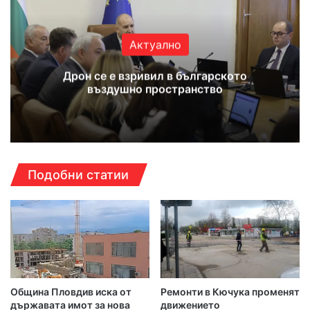
Актуално
Дрон се е взривил в българското
въздушно пространство
Подобни статии
Община Пловдив иска от
Ремонти в Кючука променят
държавата имот за нова
движението