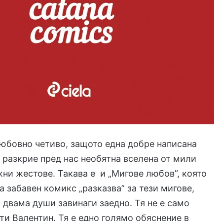
юбовно четиво, защото една добре написана
 разкрие пред нас необятна вселена от мили
ни жестове. Такава е и „Мигове любов”, която
а забавен комикс „разказва” за тези мигове,
 двама души завинаги заедно. Тя не е само
ти Валентин. Тя е едно голямо обяснение в