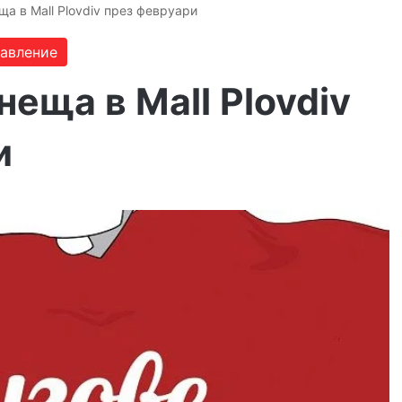
ща в Mall Plovdiv през февруари
бавление
неща в Mall Plovdiv
и