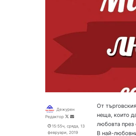
От търговския 
Дежурен
неща, които д
Follow
Send
Редактор
on
an
любовта през
15:55ч, сряда, 13
X
email
февруари, 2019
В най-любовни