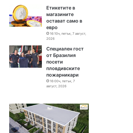
Етикетите в
магазините
остават само в
евро
16:10ч, петък, 7 август,
2026
Специален гост
от Бразилия
посети
пловдивските
пожарникари
16:00ч, петък, 7
август, 2026