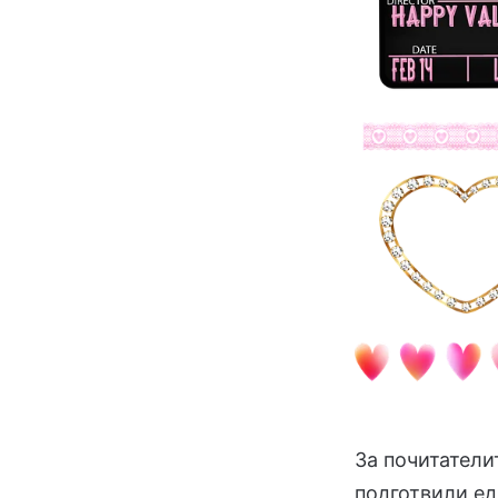
За почитатели
подготвили ед