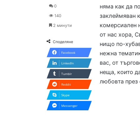
няма как да 
0
заклеймяван к
140
комерсиален н
2 минути
от нас хора, 
Споделяне
нищо по-хубав
нежна тематик
Facebook
вас, от търгов
LinkedIn
неща, които д
Tumblr
любовта през 
Reddit
Skype
Messenger