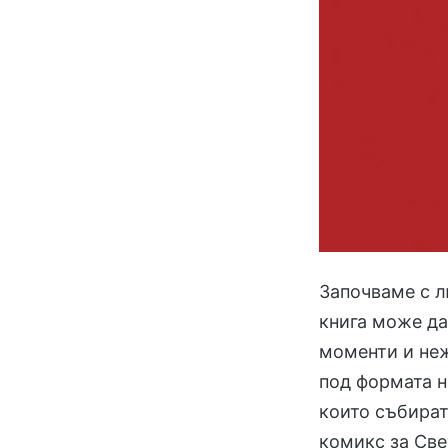
Започваме с л
книга може да
моменти и неж
под формата н
които събират
комикс за Све