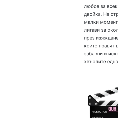
любов за всек
двойка. На ст
малки моменти
лигави за око
през изяждане
които правят 
забавни и иск
хвърлите едно