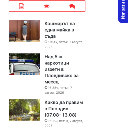
Изпрати новина
Кошмарът на
една майка в
съда
17:14ч, петък, 7 август,
2026
Над 5 кг
наркотици
иззети в
Пловдивско за
месец
16:38ч, петък, 7
август, 2026
Какво да правим
в Пловдив
(07.08– 13.08)
16:16ч, петък, 7 август,
2026