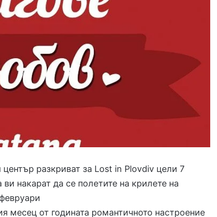
център разкриват за Lost in Plovdiv цели 7
а ви накарат да се полетите на крилете на
 февруари
я месец от годината романтичното настроение