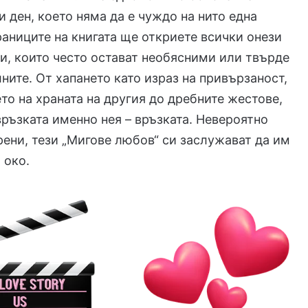
и ден, което няма да е чуждо на нито една
раниците на книгата ще откриете всички онези
, които често остават необясними или твърде
лните. От хапането като израз на привързаност,
то на храната на другия до дребните жестове,
връзката именно нея – връзката. Невероятно
рени, тези „Мигове любов“ си заслужават да им
 око.