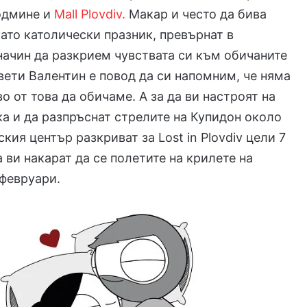
подмине и
Mall Plovdiv.
Макар и често да бива
ато католически празник, превърнат в
ачин да разкрием чувствата си към обичаните
Свети Валентин е повод да си напомним, че няма
о от това да обичаме. А за да ви настроят на
а и да разпръснат стрелите на Купидон около
ския център разкриват за Lost in Plovdiv цели 7
а ви накарат да се полетите на крилете на
февруари.