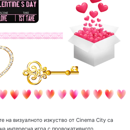
те на визуалното изкуство от Cinema City са
на интересна игра с провокативното