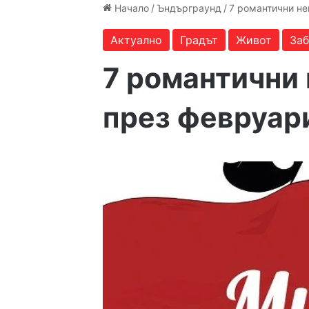
Начало
/
Ъндърграунд
/
7 романтични не
Актуално
Градът
Живот
За
7 романтични 
през февруар