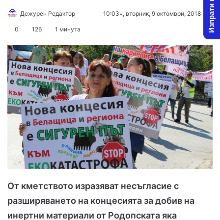
Изпрати новина
Дежурен Редактор
F
S
10:03ч, вторник, 9 октомври, 2018
o
e
0
126
1 минута
l
n
l
d
o
a
w
n
o
e
n
m
X
a
i
l
От кметството изразяват несъгласие с
разширяването на концесията за добив на
инертни материали от Родопската яка