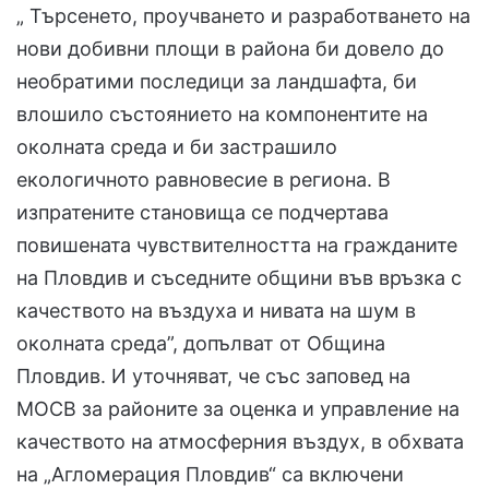
„ Търсенето, проучването и разработването на
нови добивни площи в района би довело до
необратими последици за ландшафта, би
влошило състоянието на компонентите на
околната среда и би застрашило
екологичното равновесие в региона. В
изпратените становища се подчертава
повишената чувствителността на гражданите
на Пловдив и съседните общини във връзка с
качеството на въздуха и нивата на шум в
околната среда”, допълват от Община
Пловдив. И уточняват, че със заповед на
МОСВ за районите за оценка и управление на
качеството на атмосферния въздух, в обхвата
на „Агломерация Пловдив“ са включени