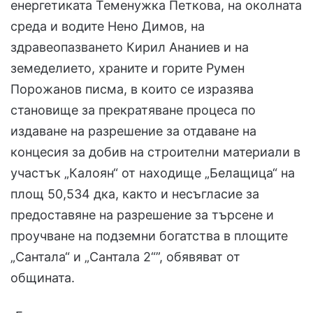
енергетиката Теменужка Петкова, на околната
среда и водите Нено Димов, на
здравеопазването Кирил Ананиев и на
земеделието, храните и горите Румен
Порожанов писма, в които се изразява
становище за прекратяване процеса по
издаване на разрешение за отдаване на
концесия за добив на строителни материали в
участък „Калоян“ от находище „Белащица“ на
площ 50,534 дка, както и несъгласие за
предоставяне на разрешение за търсене и
проучване на подземни богатства в площите
„Сантала“ и „Сантала 2“”, обявяват от
общината.