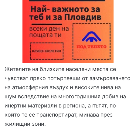
Жителите на близките населени места се
чувстват пряко потърпевши от замърсяването
на атмосферния въздух и високите нива на
шум вследствие на многогодишния добив на
инертни материали в региона, а пътят, по
който те се транспортират, минава през
жилищни зони.