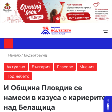
Търсене ...
Switch skin
М
Начало
/
Ъндърграунд
Актуално
България
Гласове
Мнения
Под небето
И Община Пловдив се
намеси в казуса с кариерите
над Белащица