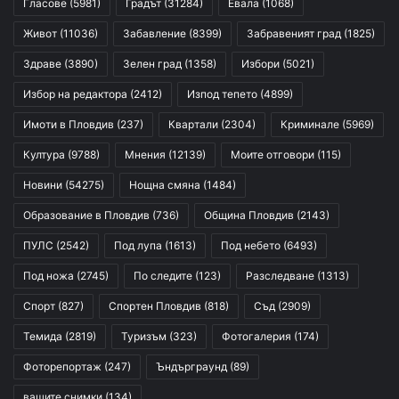
Гласове
(5981)
Градът
(31284)
Евала
(1068)
Живот
(11036)
Забавление
(8399)
Забравеният град
(1825)
Здраве
(3890)
Зелен град
(1358)
Избори
(5021)
Избор на редактора
(2412)
Изпод тепето
(4899)
Имоти в Пловдив
(237)
Квартали
(2304)
Криминале
(5969)
Култура
(9788)
Мнения
(12139)
Моите отговори
(115)
Новини
(54275)
Нощна смяна
(1484)
Образование в Пловдив
(736)
Община Пловдив
(2143)
ПУЛС
(2542)
Под лупа
(1613)
Под небето
(6493)
Под ножа
(2745)
По следите
(123)
Разследване
(1313)
Спорт
(827)
Спортен Пловдив
(818)
Съд
(2909)
Темида
(2819)
Туризъм
(323)
Фотогалерия
(174)
Фоторепортаж
(247)
Ъндърграунд
(89)
вашите снимки
(134)