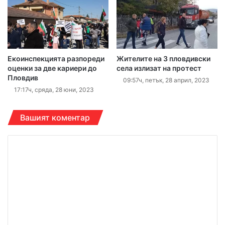
Екоинспекцията разпореди
Жителите на 3 пловдивски
оценки за две кариери до
села излизат на протест
Пловдив
09:57ч, петък, 28 април, 2023
17:17ч, сряда, 28 юни, 2023
Вашият коментар
К
о
м
е
н
т