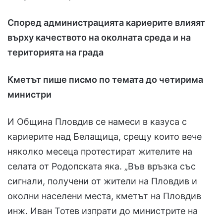
Според администрацията кариерите влияят
върху качеството на околната среда и на
територията на града
Кметът пише писмо по темата до четирима
министри
И Община Пловдив се намеси в казуса с
кариерите над Белащица, срещу които вече
няколко месеца протестират жителите на
селата от Родопската яка. „Във връзка със
сигнали, получени от жители на Пловдив и
околни населени места, кметът на Пловдив
инж. Иван Тотев изпрати до министрите на