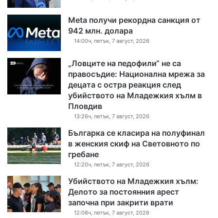
Meta получи рекордна санкция от
942 млн. долара
14:00ч, петък, 7 август, 2026
„Ловците на педофили“ не са
правосъдие: Национална мрежа за
децата с остра реакция след
убийството на Младежкия хълм в
Пловдив
13:26ч, петък, 7 август, 2026
Българка се класира на полуфинал
в женския скиф на Световното по
гребане
12:20ч, петък, 7 август, 2026
Убийството на Младежкия хълм:
Делото за постоянния арест
започна при закрити врати
12:08ч, петък, 7 август, 2026