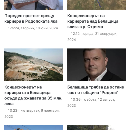
Пореден протест срещу
Концесионерът на
кариера в Родопската яка
кариерата над Белащица
влиза в р. Стряма
17:22ч, вторник, 18 юни, 2024
12:12ч, сряда, 21 февруари,
2024
Концесионерът на
Белащица трябва да остане
кариерата в Белащица
част от община “Родопи“
осъди държавата за 35 млн.
10:36ч, събота, 12 август,
лева
2023
10:23ч, четвъртък, 9 ноември,
2023