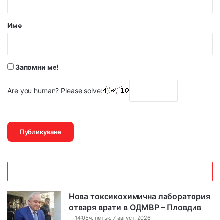
а
р
Име
:
*
Запомни ме!
Are you human? Please solve:
Нова токсикохимична лаборатория
отваря врати в ОДМВР – Пловдив
14:05ч, петък, 7 август, 2026