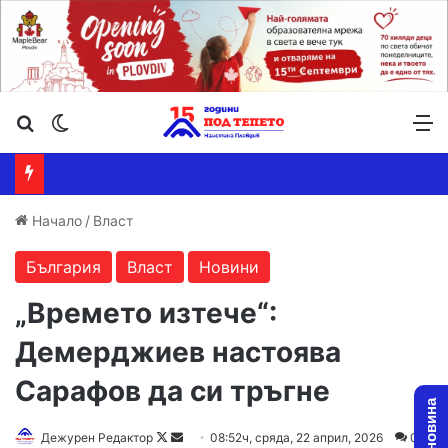
Търсене ...
Switch skin
М
Начало
/
Власт
България
Власт
Новини
„Времето изтече“:
Демерджиев настоява
Сарафов да си тръгне
Follow
Send
Дежурен Редактор
08:52ч, сряда, 22 април, 2026
0