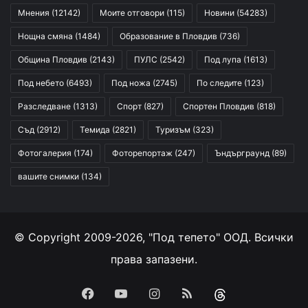
Мнения
(12142)
Моите отговори
(115)
Новини
(54283)
Нощна смяна
(1484)
Образование в Пловдив
(736)
Община Пловдив
(2143)
ПУЛС
(2542)
Под лупа
(1613)
Под небето
(6493)
Под ножа
(2745)
По следите
(123)
Разследване
(1313)
Спорт
(827)
Спортен Пловдив
(818)
Съд
(2912)
Темида
(2821)
Туризъм
(323)
Фотогалерия
(174)
Фоторепортаж
(247)
Ъндърграунд
(89)
вашите снимки
(134)
© Copyright 2009-2026, "Под тепето" ООД. Всички
права запазени.
Facebook
YouTube
Instagram
RSS
Threads