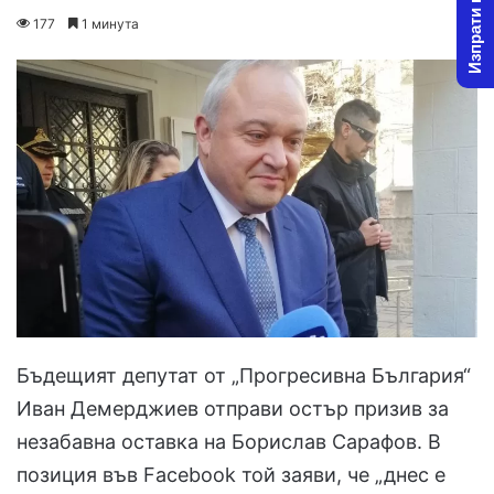
Изпрати новина
on
an
177
1 минута
X
email
Бъдещият депутат от „Прогресивна България“
Иван Демерджиев отправи остър призив за
незабавна оставка на Борислав Сарафов. В
позиция във Facebook той заяви, че „днес е