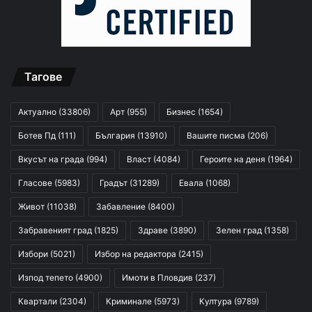
Тагове
Актуално
(33806)
Арт
(955)
Бизнес
(1654)
Ботев Пд
(111)
България
(13910)
Вашите писма
(206)
Вкусът на града
(994)
Власт
(4084)
Героите на деня
(1964)
Гласове
(5983)
Градът
(31289)
Евала
(1068)
Живот
(11038)
Забавление
(8400)
Забравеният град
(1825)
Здраве
(3890)
Зелен град
(1358)
Избори
(5021)
Избор на редактора
(2415)
Изпод тепето
(4900)
Имоти в Пловдив
(237)
Квартали
(2304)
Криминале
(5973)
Култура
(9789)