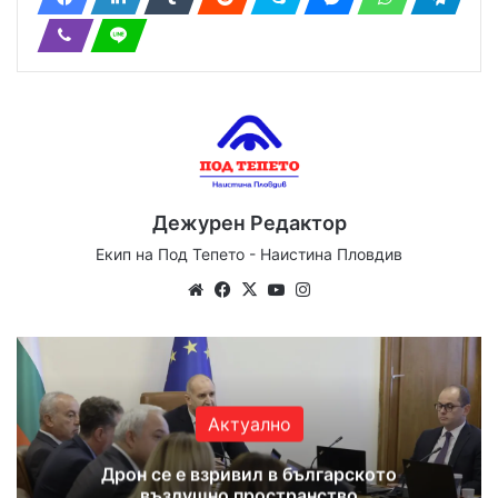
Дежурен Редактор
Екип на Под Тепето - Наистина Пловдив
Website
Facebook
X
YouTube
Instagram
Актуално
Дрон се е взривил в българското
въздушно пространство