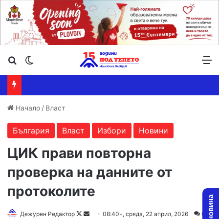
Търсене ...
Switch skin
М
Начало
/
Власт
България
Власт
Избори
Новини
ЦИК прави повторна
проверка на данните от
протоколите
Follow
Send
Дежурен Редактор
08:40ч, сряда, 22 април, 2026
0