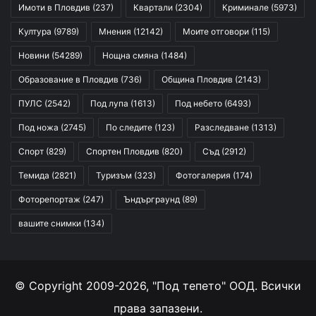
Имоти в Пловдив
(237)
Квартали
(2304)
Криминале
(5973)
Култура
(9789)
Мнения
(12142)
Моите отговори
(115)
Новини
(54289)
Нощна смяна
(1484)
Образование в Пловдив
(736)
Община Пловдив
(2143)
ПУЛС
(2542)
Под лупа
(1613)
Под небето
(6493)
Под ножа
(2745)
По следите
(123)
Разследване
(1313)
Спорт
(829)
Спортен Пловдив
(820)
Съд
(2912)
Темида
(2821)
Туризъм
(323)
Фотогалерия
(174)
Фоторепортаж
(247)
Ъндърграунд
(89)
вашите снимки
(134)
© Copyright 2009-2026, "Под тепето" ООД. Всички
права запазени.