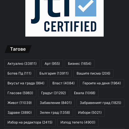
Тагове
Актуално
(33811)
Арт
(955)
Бизнес
(1654)
Ботев Пд
(111)
България
(13911)
Вашите писма
(206)
Вкусът на града
(994)
Власт
(4084)
Героите на деня
(1964)
Гласове
(5983)
Градът
(31292)
Евала
(1068)
Живот
(11039)
Забавление
(8401)
Забравеният град
(1825)
Здраве
(3890)
Зелен град
(1358)
Избори
(5021)
Избор на редактора
(2415)
Изпод тепето
(4900)