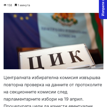
Изпрати новина
on
an
158
1 минута
X
email
Централната избирателна комисия извършва
повторна проверка на данните от протоколите
на секционните комисии след
парламентарните избори на 19 април.
Процедурата цели да изчисти евентуални