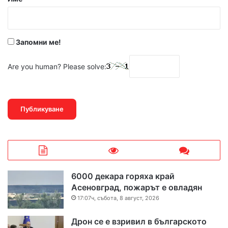
:
*
Запомни ме!
Are you human? Please solve:
6000 декара горяха край
Асеновград, пожарът е овладян
17:07ч, събота, 8 август, 2026
Дрон се е взривил в българското