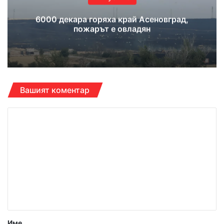
6000 декара горяха край Асеновград,
пожарът е овладян
Вашият коментар
К
о
м
е
н
т
а
р
Име