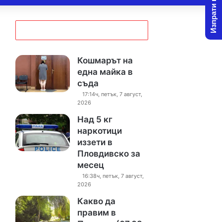
Изпрати новина
Кошмарът на
една майка в
съда
17:14ч, петък, 7 август,
2026
Над 5 кг
наркотици
иззети в
Пловдивско за
месец
16:38ч, петък, 7 август,
2026
Какво да
правим в