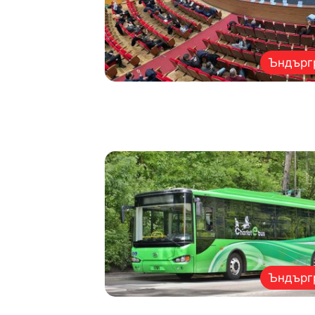
Ъндърг
Ъндърг