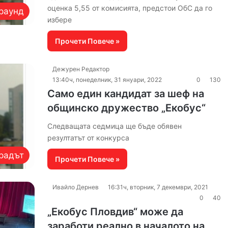
оценка 5,55 от комисията, предстои ОбС да го
раунд
избере
Прочети Повече »
Дежурен Редактор
13:40ч, понеделник, 31 януари, 2022
0
130
Само един кандидат за шеф на
общинско дружество „Екобус“
Следващата седмица ще бъде обявен
резултатът от конкурса
радът
Прочети Повече »
Ивайло Дернев
16:31ч, вторник, 7 декември, 2021
0
40
„Екобус Пловдив“ може да
заработи реално в началото на