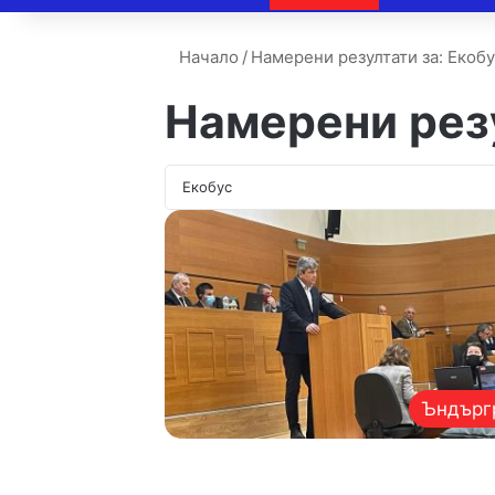
Начало
/
Намерени резултати за: Екоб
Намерени рез
Ъндърг