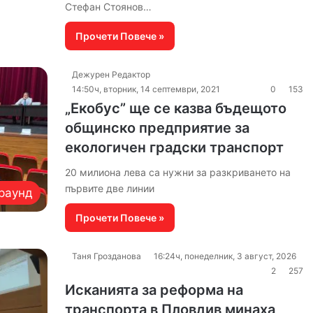
Стефан Стоянов…
Прочети Повече »
Дежурен Редактор
14:50ч, вторник, 14 септември, 2021
0
153
„Екобус” ще се казва бъдещото
общинско предприятие за
екологичен градски транспорт
20 милиона лева са нужни за разкриването на
първите две линии
раунд
Прочети Повече »
Таня Грозданова
16:24ч, понеделник, 3 август, 2026
2
257
Исканията за реформа на
транспорта в Пловдив минаха