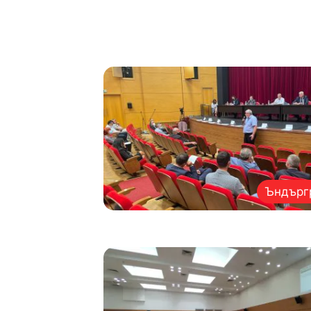
Ъндърг