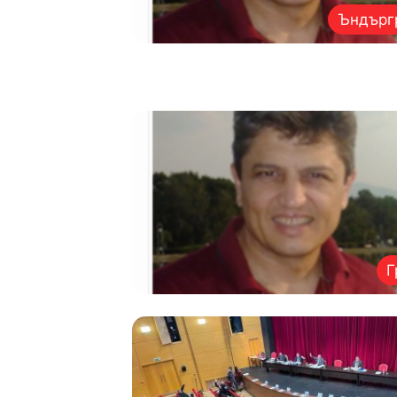
Ъндърг
Г