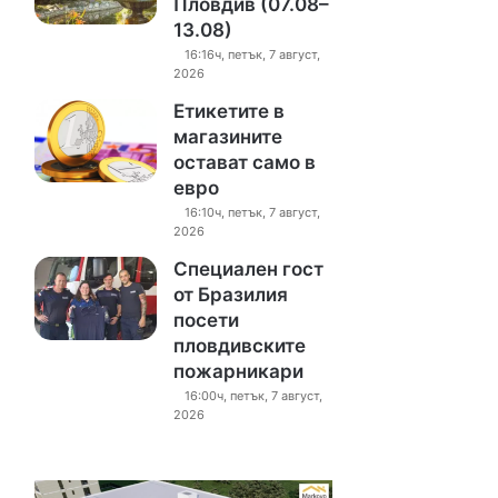
Пловдив (07.08–
13.08)
16:16ч, петък, 7 август,
2026
Етикетите в
магазините
остават само в
евро
16:10ч, петък, 7 август,
2026
Специален гост
от Бразилия
посети
пловдивските
пожарникари
16:00ч, петък, 7 август,
2026