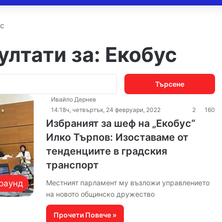
ус
ултати за:
Екобус
Търсене
за:
Ивайло Дернев
14:18ч, четвъртък, 24 февруари, 2022
2
160
Избраният за шеф на „Екобус“
Илко Търпов: Изоставаме от
тенденциите в градския
транспорт
раунд
Местният парламент му възложи управлението
на новото общинско дружество
Прочети Повече »