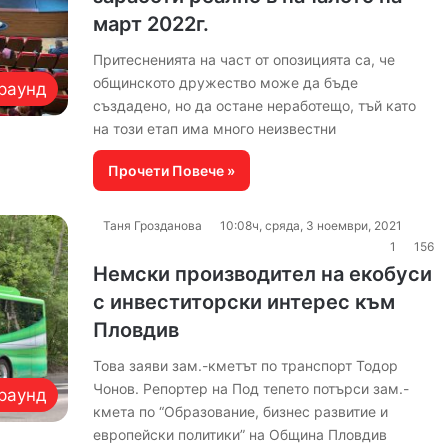
март 2022г.
Притесненията на част от опозицията са, че
общинското дружество може да бъде
раунд
създадено, но да остане неработещо, тъй като
на този етап има много неизвестни
Прочети Повече »
Таня Грозданова
10:08ч, сряда, 3 ноември, 2021
1
156
Немски производител на екобуси
с инвеститорски интерес към
Пловдив
Това заяви зам.-кметът по транспорт Тодор
Чонов. Репортер на Под тепето потърси зам.-
раунд
кмета по “Oбразование, бизнес развитие и
европейски политики” на Община Пловдив