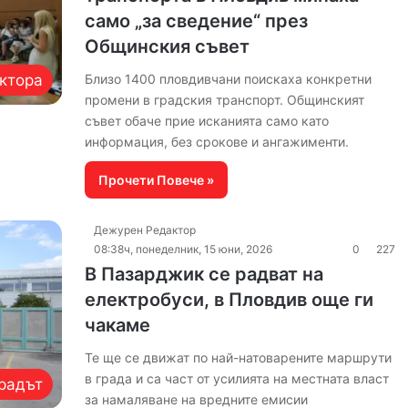
само „за сведение“ през
Общинския съвет
ктора
Близо 1400 пловдивчани поискаха конкретни
промени в градския транспорт. Общинският
съвет обаче прие исканията само като
информация, без срокове и ангажименти.
Прочети Повече »
Дежурен Редактор
08:38ч, понеделник, 15 юни, 2026
0
227
В Пазарджик се радват на
електробуси, в Пловдив още ги
чакаме
Те ще се движат по най-натоварените маршрути
в града и са част от усилията на местната власт
радът
за намаляване на вредните емисии