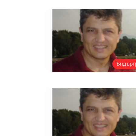
Ъндърг