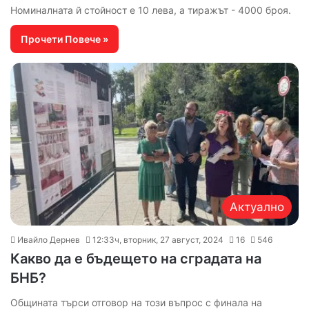
Номиналната й стойност е 10 лева, а тиражът - 4000 броя.
Прочети Повече »
Актуално
Ивайло Дернев
12:33ч, вторник, 27 август, 2024
16
546
Какво да е бъдещето на сградата на
БНБ?
Общината търси отговор на този въпрос с финала на