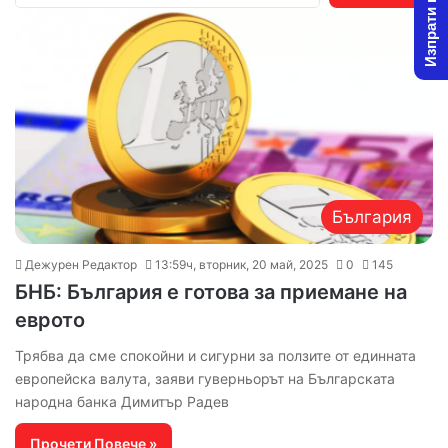
Изпрати новина
р
с
е
н
е
з
а
:
България
Дежурен Редактор
13:59ч, вторник, 20 май, 2025
0
145
БНБ: България е готова за приемане на
еврото
Трябва да сме спокойни и сигурни за ползите от единната
европейска валута, заяви гуверньорът на Българската
народна банка Димитър Радев
Прочети Повече »