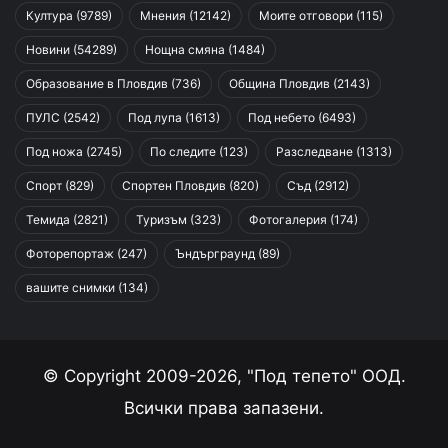
Култура
(9789)
Мнения
(12142)
Моите отговори
(115)
Новини
(54289)
Нощна смяна
(1484)
Образование в Пловдив
(736)
Община Пловдив
(2143)
ПУЛС
(2542)
Под лупа
(1613)
Под небето
(6493)
Под ножа
(2745)
По следите
(123)
Разследване
(1313)
Спорт
(829)
Спортен Пловдив
(820)
Съд
(2912)
Темида
(2821)
Туризъм
(323)
Фотогалерия
(174)
Фоторепортаж
(247)
Ъндърграунд
(89)
вашите снимки
(134)
© Copyright 2009-2026, "Под тепето" ООД.
Всички права запазени.