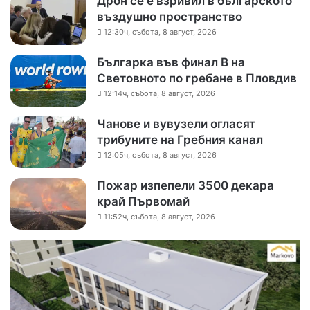
Дрон се е взривил в българското
въздушно пространство
12:30ч, събота, 8 август, 2026
Българка във финал B на
Световното по гребане в Пловдив
12:14ч, събота, 8 август, 2026
Чанове и вувузели огласят
трибуните на Гребния канал
12:05ч, събота, 8 август, 2026
Пожар изпепели 3500 декара
край Първомай
11:52ч, събота, 8 август, 2026