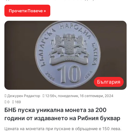
Прочети Повече »
България
Дежурен Редактор
12:56ч, понеделник, 16 септември, 2024
0
169
БНБ пуска уникална монета за 200
години от издаването на Рибния буквар
Цената на монетата при пускане в обръщение е 150 лева.