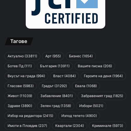
Тагове
Актуално
(33811)
Арт
(955)
Бизнес
(1654)
Ботев Пд
(111)
България
(13911)
Вашите писма
(206)
Вкусът на града
(994)
Власт
(4084)
Героите на деня
(1964)
Гласове
(5983)
Градът
(31292)
Евала
(1068)
Живот
(11039)
Забавление
(8401)
Забравеният град
(1825)
Здраве
(3890)
Зелен град
(1358)
Избори
(5021)
Избор на редактора
(2415)
Изпод тепето
(4900)
Имоти в Пловдив
(237)
Квартали
(2304)
Криминале
(5973)