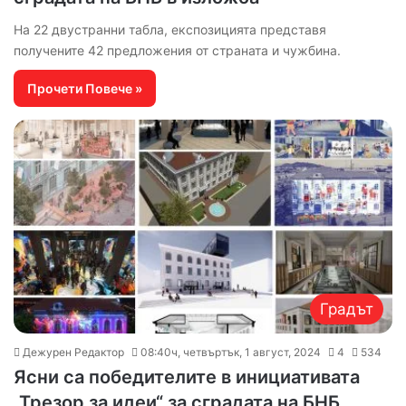
На 22 двустранни табла, експозицията представя
получените 42 предложения от страната и чужбина.
Прочети Повече »
Градът
Дежурен Редактор
08:40ч, четвъртък, 1 август, 2024
4
534
Ясни са победителите в инициативата
„Трезор за идеи“ за сградата на БНБ