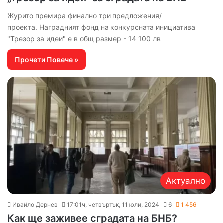
Журито премира финално три предложения/
проекта. Наградният фонд на конкурсната инициатива
"Трезор за идеи" е в общ размер - 14 100 лв
Прочети Повече »
Актуално
Ивайло Дернев
17:01ч, четвъртък, 11 юли, 2024
6
1 456
Как ще заживее сградата на БНБ?