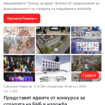
инициативата "Трезор за идеи". Всички 42 предложения за
функционалност на сградата са подредени в изложба
Прочети Повече »
Градът
Дежурен Редактор
10:38ч, понеделник, 26 август, 2024
4
302
Представят идеите от конкурса за
сградата на БНБ в изложба