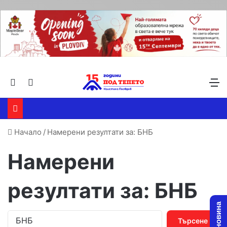
Търсене ...
Switch skin
М
Начало
/
Намерени резултати за: БНБ
Намерени
резултати за:
БНБ
Т
ъ