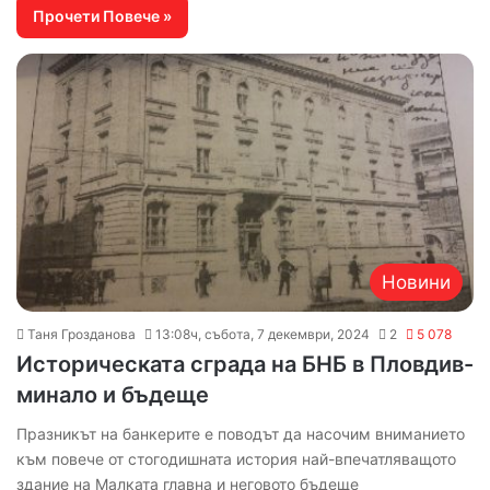
Прочети Повече »
Новини
Таня Грозданова
13:08ч, събота, 7 декември, 2024
2
5 078
Историческата сграда на БНБ в Пловдив-
минало и бъдеще
Празникът на банкерите е поводът да насочим вниманието
към повече от стогодишната история най-впечатляващото
здание на Малката главна и неговото бъдеще