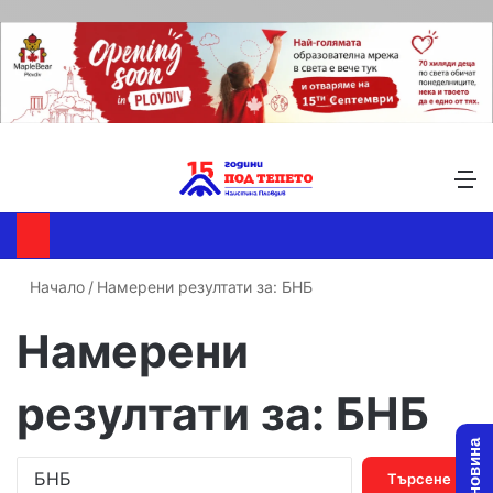
Търсене ...
Switch skin
М
Начало
/
Намерени резултати за: БНБ
Намерени
резултати за:
БНБ
Т
ъ