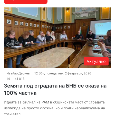
Актуално
Ивайло Дернев
12:50ч, понеделник, 2 февруари, 2026
14
41 013
Земята под сградата на БНБ се оказа на
100% частна
Идеята за филиал на РАМ в общинската част от сградата
изглежда не просто сложна, но и почти нереализуема на
този етап