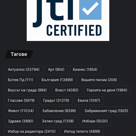
Тагове
Актуално
(33794)
Арт
(954)
Бизнес
(1654)
Ботев Пд
(111)
България
(13899)
Вашите писма
(206)
Вкусът на града
(994)
Власт
(4082)
Героите на деня
(1964)
Гласове
(5979)
Градът
(31276)
Евала
(1067)
Живот
(11034)
Забавление
(8399)
Забравеният град
(1825)
Здраве
(3890)
Зелен град
(1358)
Избори
(5020)
Избор на редактора
(2410)
Изпод тепето
(4899)