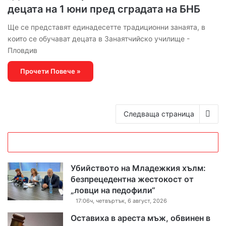
децата на 1 юни пред сградата на БНБ
Ще се представят единадесетте традиционни занаята, в
които се обучават децата в Занаятчийско училище -
Пловдив
Прочети Повече »
Следваща страница
Убийството на Младежкия хълм:
безпрецедентна жестокост от
„ловци на педофили“
17:06ч, четвъртък, 6 август, 2026
Оставиха в ареста мъж, обвинен в