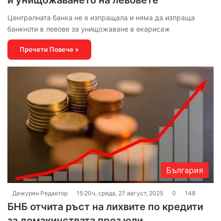
Централната банка не е изпращала и няма да изпраща
банкноти в левове за унищожаване в екарисаж
Прочети Повече »
България
Дежурен Редактор
15:20ч, сряда, 27 август, 2025
0
148
БНБ отчита ръст на лихвите по кредити
за домакинствата през юли