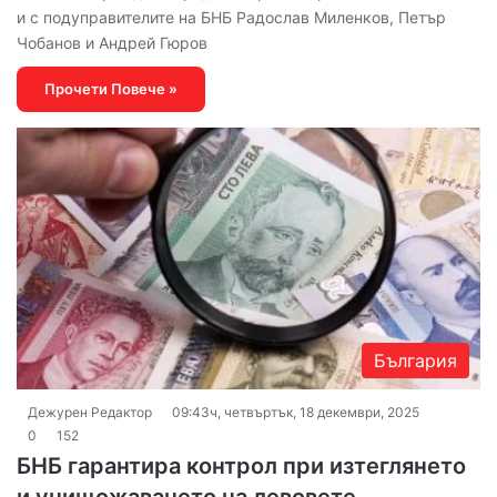
и с подуправителите на БНБ Радослав Миленков, Петър
Чобанов и Андрей Гюров
Прочети Повече »
България
Дежурен Редактор
09:43ч, четвъртък, 18 декември, 2025
0
152
БНБ гарантира контрол при изтеглянето
и унищожаването на левовете