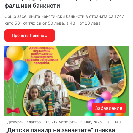
фалшиви банкноти
Общо засечените неистински банкноти в страната са 1247,
като 531 от тях са от 50 лева, а 43 – от 20 лева
Прочети Повече »
Забавление
Дежурен Редактор
09:21ч, четвъртък, 29 май, 2025
0
140
„Детски панаир на занаятите“ очаква