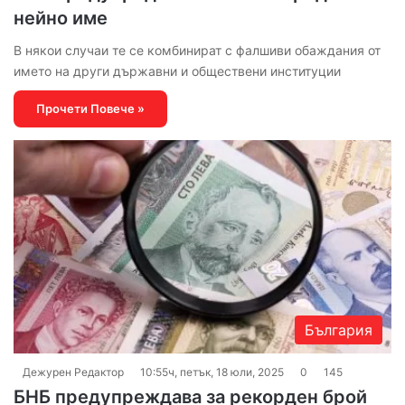
нейно име
В някои случаи те се комбинират с фалшиви обаждания от
името на други държавни и обществени институции
Прочети Повече »
България
Дежурен Редактор
10:55ч, петък, 18 юли, 2025
0
145
БНБ предупреждава за рекорден брой