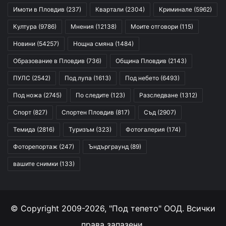
Имоти в Пловдив
(237)
Квартали
(2304)
Криминале
(5962)
Култура
(9786)
Мнения
(12138)
Моите отговори
(115)
Новини
(54257)
Нощна смяна
(1484)
Образование в Пловдив
(736)
Община Пловдив
(2143)
ПУЛС
(2542)
Под лупа
(1613)
Под небето
(6493)
Под ножа
(2745)
По следите
(123)
Разследване
(1312)
Спорт
(827)
Спортен Пловдив
(817)
Съд
(2907)
Темида
(2816)
Туризъм
(323)
Фотогалерия
(174)
Фоторепортаж
(247)
Ъндърграунд
(89)
вашите снимки
(133)
© Copyright 2009-2026, "Под тепето" ООД. Всички
права запазени.