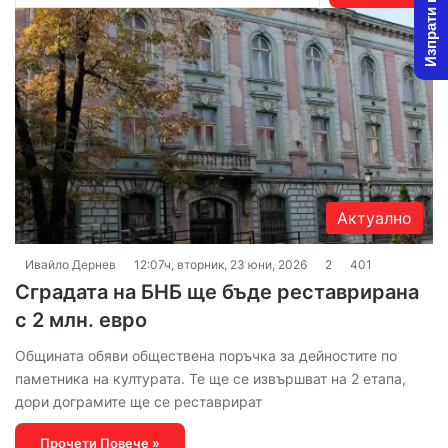
Изпрати новина
р
с
е
н
е
з
а
:
Актуално
Ивайло Дернев
12:07ч, вторник, 23 юни, 2026
2
401
Сградата на БНБ ще бъде реставрирана
с 2 млн. евро
Общината обяви обществена поръчка за дейностите по
паметника на културата. Те ще се извършват на 2 етапа,
дори дограмите ще се реставрират
Прочети Повече »