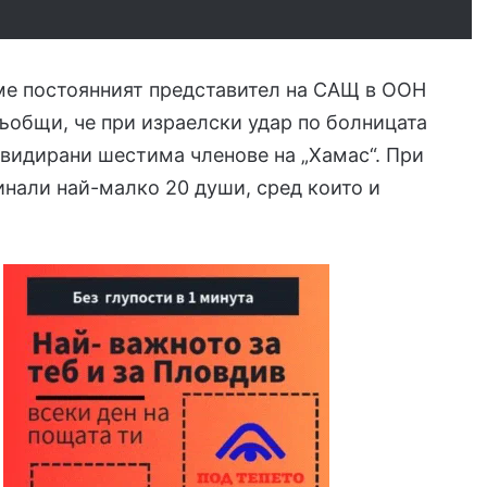
ме постоянният представител на САЩ в ООН
общи, че при израелски удар по болницата
квидирани шестима членове на „Хамас“. При
гинали най-малко 20 души, сред които и