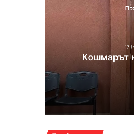
Пр
17:1
Кошмарът н
17:14ч, петък, 7 август,
Кошмарът на една м
16:38ч, петък, 7 август,