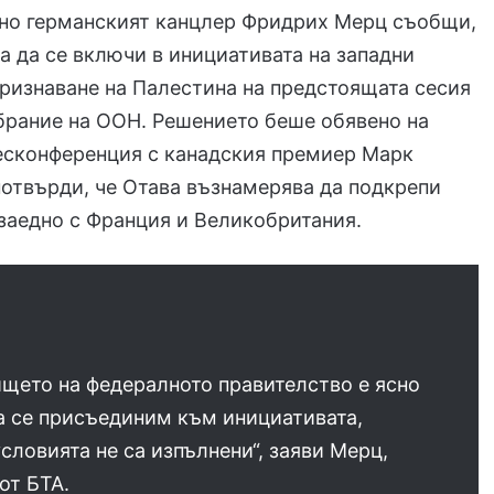
о германският канцлер Фридрих Мерц съобщи,
а да се включи в инициативата на западни
ризнаване на Палестина на предстоящата сесия
брание на ООН. Решението беше обявено на
есконференция с канадския премиер Марк
потвърди, че Отава възнамерява да подкрепи
заедно с Франция и Великобритания.
щето на федералното правителство е ясно
а се присъединим към инициативата,
словията не са изпълнени“, заяви Мерц,
от БТА.