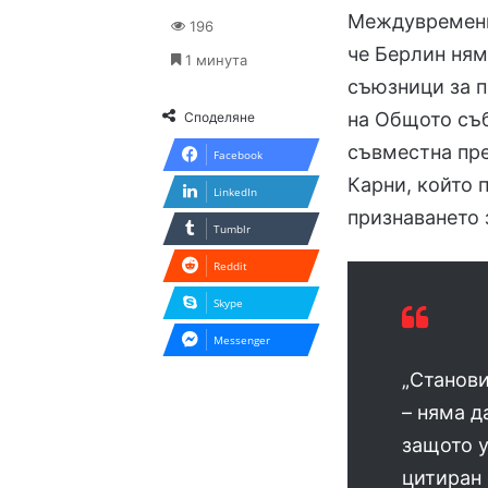
Междувременн
196
че Берлин ням
1 минута
съюзници за п
на Общото съ
Споделяне
съвместна пр
Facebook
Карни, който 
LinkedIn
признаването 
Tumblr
Reddit
Skype
Messenger
„Станови
– няма д
защото у
цитиран 