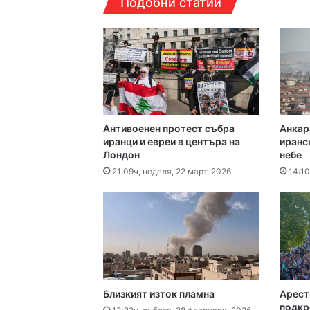
Подобни статии
Над 5 кг наркотици 
16:16ч, петък, 7 август,
Какво да правим в П
Антивоенен протест събра
Анкар
16:10ч, петък, 7 август,
иранци и евреи в центъра на
иранс
Лондон
небе
Етикетите в магазин
21:09ч, неделя, 22 март, 2026
14:10
16:00ч, петък, 7 август,
15:43ч, петък, 7 август,
Близкият изток пламна
Арест
подкр