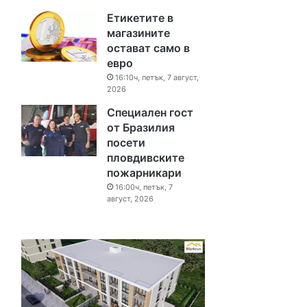
Етикетите в
магазините
остават само в
евро
16:10ч, петък, 7 август,
2026
Специален гост
от Бразилия
посети
пловдивските
пожарникари
16:00ч, петък, 7
август, 2026