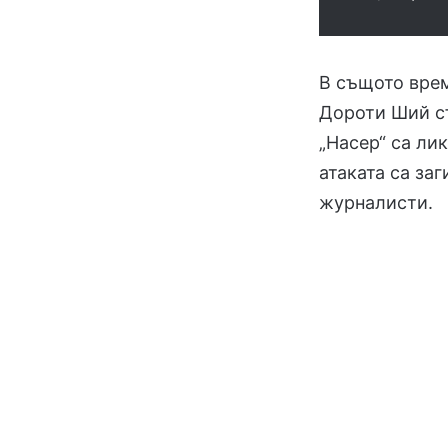
В същото вре
Дороти Ший съ
„Насер“ са ли
атаката са за
журналисти.