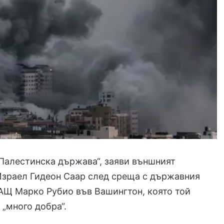
Палестинска държава“, заяви външният
Израел Гидеон Саар след среща с държавния
АЩ Марко Рубио във Вашингтон, която той
 „много добра“.