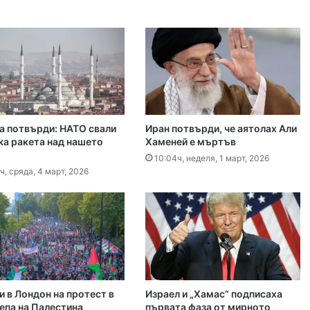
иззети в Пловдивско за месец
 2026
ловдив (07.08– 13.08)
а потвърди: НАТО свали
Иран потвърди, че аятолах Али
 2026
ка ракета над нашето
Хаменей е мъртъв
ите остават само в евро
10:04ч, неделя, 1 март, 2026
ч, сряда, 4 март, 2026
 2026
Специален гост от Бразилия посети пловдивските пожарникари
 2026
и в Лондон на протест в
Израел и „Хамас“ подписаха
епа на Палестина
първата фаза от мирното
„Взели са му 30-те евро, да си хапнат дюнери“. Смразяващи детайли от екзекуцията на Младежкия хълм