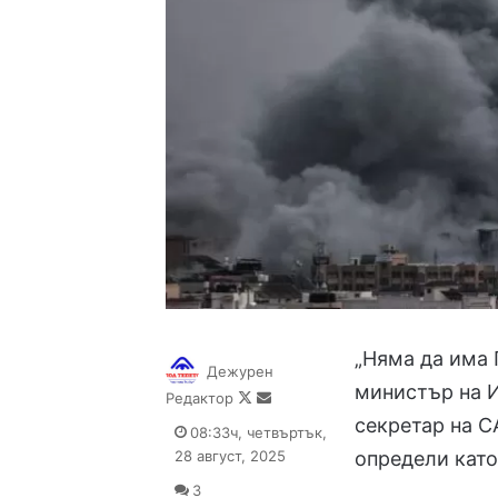
„Няма да има 
Дежурен
министър на 
Follow
Send
Редактор
on
an
секретар на С
08:33ч, четвъртък,
X
email
28 август, 2025
определи като
3