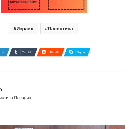
Израел
Палестина
dIn
Tumblr
Reddit
Skype
р
аистина Пловдив
ram