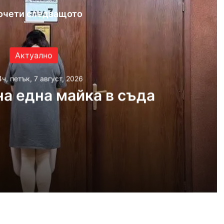
очети следващото
Актуално
4ч, петък, 7 август, 2026
а една майка в съда
 2026
айка в съда
 2026