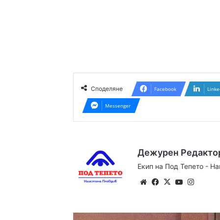
Споделяне
Facebook
Linke
Messenger
Дежурен Редакто
Екип на Под Тепето - Н
Website
Facebook
X
YouTube
Instag