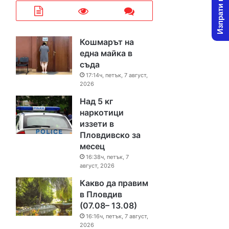
Изпрати новина
Кошмарът на
една майка в
съда
17:14ч, петък, 7 август,
2026
Над 5 кг
наркотици
иззети в
Пловдивско за
месец
16:38ч, петък, 7
август, 2026
Какво да правим
в Пловдив
(07.08– 13.08)
16:16ч, петък, 7 август,
2026