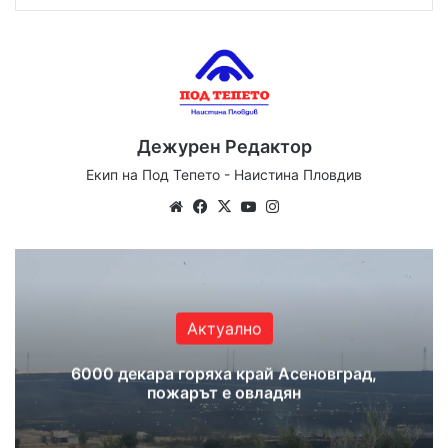
Дежурен Редактор
Екип на Под Тепето - Наистина Пловдив
We
Fa
X
Yo
Ins
bsi
ce
uT
tag
te
bo
ub
ra
ok
e
m
Актуално
6000 декара горяха край Асеновград,
пожарът е овладян