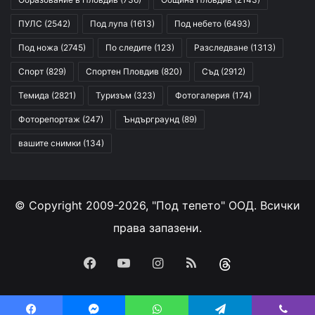
ПУЛС
(2542)
Под лупа
(1613)
Под небето
(6493)
Под ножа
(2745)
По следите
(123)
Разследване
(1313)
Спорт
(829)
Спортен Пловдив
(820)
Съд
(2912)
Темида
(2821)
Туризъм
(323)
Фотогалерия
(174)
Фоторепортаж
(247)
Ъндърграунд
(89)
вашите снимки
(134)
© Copyright 2009-2026, "Под тепето" ООД. Всички
права запазени.
Facebook
YouTube
Instagram
RSS
Threads