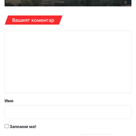
Вашият коментар
К
о
м
е
н
т
а
р
Име
:
*
Запомни ме!