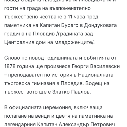
гости на града на възпоменателно
тържествено честване в 11 часа пред
паметника на Капитан Бураго в Дондуковата
градина на Пловдив /градината зад
Централния дом на младоженците/.
Слово по повод годишнината и събитията от
1878 година ще произнесе Георги Василевски
– преподавател по история в Националната
търговска гимназия в Пловдив. Водещ на
тържеството ще е Златко Павлов.
В официалната церемония, включваща
полагане на венци и цветя на паметника на
легендарния Капитан Александър Петрович