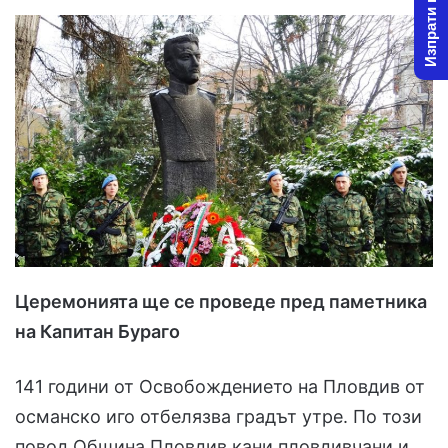
Изпрати новина
l
d
o
a
w
n
o
e
n
m
X
a
i
l
Церемонията ще се проведе пред паметника
на Капитан Бураго
141 години от Освобождението на Пловдив от
османско иго отбелязва градът утре. По този
повод Община Пловдив кани пловдивчани и