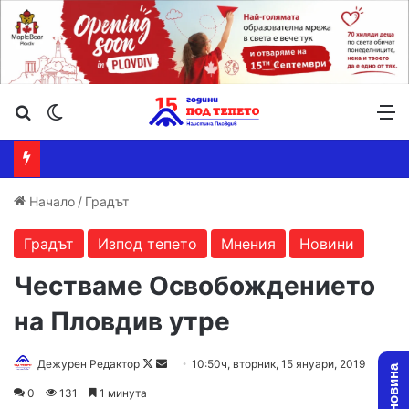
Търсене ...
Switch skin
М
Начало
/
Градът
Градът
Изпод тепето
Мнения
Новини
Честваме Освобождението
на Пловдив утре
Дежурен Редактор
F
S
10:50ч, вторник, 15 януари, 2019
o
e
0
131
1 минута
l
n