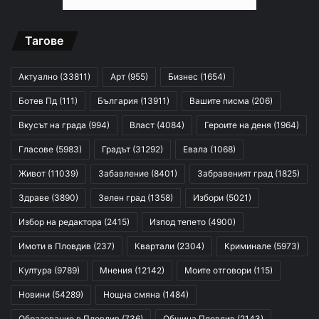
Тагове
Актуално
(33811)
Арт
(955)
Бизнес
(1654)
Ботев Пд
(111)
България
(13911)
Вашите писма
(206)
Вкусът на града
(994)
Власт
(4084)
Героите на деня
(1964)
Гласове
(5983)
Градът
(31292)
Евала
(1068)
Живот
(11039)
Забавление
(8401)
Забравеният град
(1825)
Здраве
(3890)
Зелен град
(1358)
Избори
(5021)
Избор на редактора
(2415)
Изпод тепето
(4900)
Имоти в Пловдив
(237)
Квартали
(2304)
Криминале
(5973)
Култура
(9789)
Мнения
(12142)
Моите отговори
(115)
Новини
(54289)
Нощна смяна
(1484)
Образование в Пловдив
(736)
Община Пловдив
(2143)