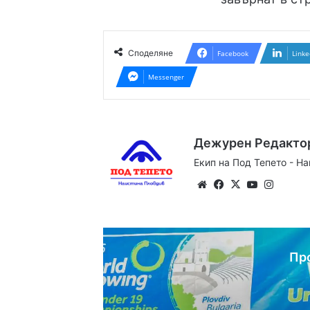
Споделяне
Facebook
Linke
Messenger
Дежурен Редакто
Екип на Под Тепето - Н
Website
Facebook
X
YouTube
Instag
Пр