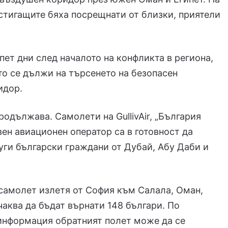
тигащите бяха посрещнати от близки, приятели
пет дни след началото на конфликта в региона,
то се дължи на търсенето на безопасен
идор.
родължава. Самолети на GullivAir, „България
ен авиационен оператор са в готовност да
уги български граждани от Дубай, Абу Даби и
самолет излетя от София към Салала, Оман,
чаква да бъдат върнати 148 българи. По
информация обратният полет може да се