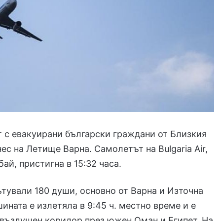
 с евакуирани български граждани от Близкия
ес на Летище Варна. Самолетът на Bulgaria Air,
ай, пристигна в 15:32 часа.
ътували 180 души, основно от Варна и Източна
ината е излетяла в 9:45 ч. местно време и е
въздушен коридор през южен Оман и Египет. На