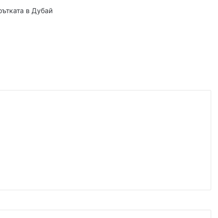
 българското въздушно пространство
рътката в Дубай
, 2026
Българка във финал B на Световното по гребане в Пловдив
, 2026
гласят трибуните на Гребния канал
, 2026
0 декара край Първомай
т, 2026