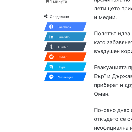
1 минута
летището прис
и медии.
Споделяне
Facebook
Полетът идва 
LinkedIn
като забавяне
Tumblr
въздушен кор
Reddit
Евакуацията п
Skype
Еър“ и Държав
Messenger
приберат и др
Оман.
По-рано днес 
откъдето се о
неофициална 