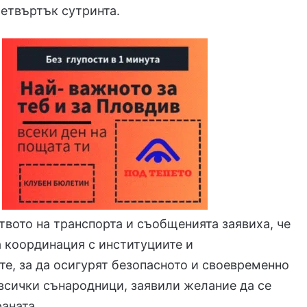
етвъртък сутринта.
вото на транспорта и съобщенията заявиха, че
а координация с институциите и
е, за да осигурят безопасното и своевременно
всички сънародници, заявили желание да се
раната.