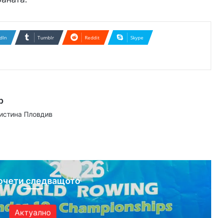
dIn
Tumblr
Reddit
Skype
р
аистина Пловдив
ram
очети следващото
Актуално