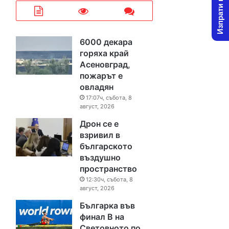
Изпрати новина
6000 декара
горяха край
Асеновград,
пожарът е
овладян
17:07ч, събота, 8
август, 2026
Дрон се е
взривил в
българското
въздушно
пространство
12:30ч, събота, 8
август, 2026
Българка във
финал B на
Световното по