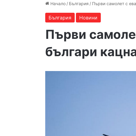
Начало
/
България
/
Първи самолет с ев
България
Новини
Първи самоле
българи кацн