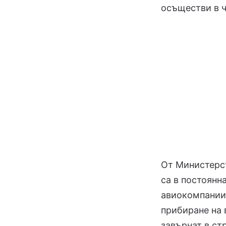
осъществи в ч
От Министерст
са в постоянн
авиокомпаниит
прибиране на 
завърнат в ст