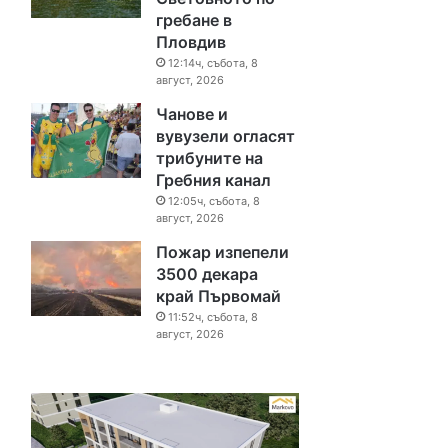
гребане в
Пловдив
12:14ч, събота, 8
август, 2026
Чанове и
вувузели огласят
трибуните на
Гребния канал
12:05ч, събота, 8
август, 2026
Пожар изпепели
3500 декара
край Първомай
11:52ч, събота, 8
август, 2026