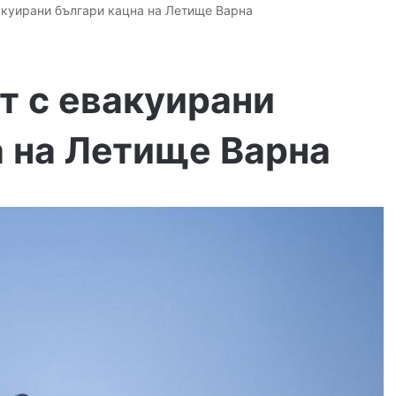
акуирани българи кацна на Летище Варна
т с евакуирани
а на Летище Варна