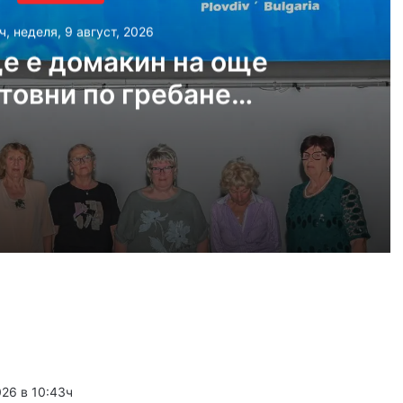
ч, неделя, 9 август, 2026
е е домакин на още
товни по гребане
догодина
, 2026
Пловдив ще е домакин на още две Световни по гребане догодина
, 2026
край Асеновград, пожарът е овладян
026 в 10:43ч
, 2026