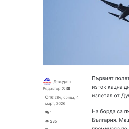
Първият полет
Дежурен
изток кацна дн
Follow
Send
Редактор
on
an
излетял от Дуб
16:28ч, сряда, 4
X
email
март, 2026
На борда са п
1
България. Маш
235
преминала по 