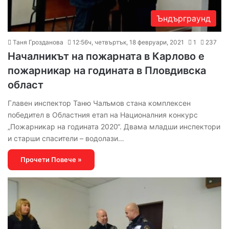
Ъндърграунд
Таня Грозданова
12:56ч, четвъртък, 18 февруари, 2021
1
237
Началникът на пожарната в Карлово е
пожарникар на годината в Пловдивска
област
Главен инспектор Таню Чалъмов стана комплексен
победител в Областния етап на Националния конкурс
„Пожарникар на годината 2020“. Двама младши инспектори
и старши спасители – водолази…
Прочети Повече »