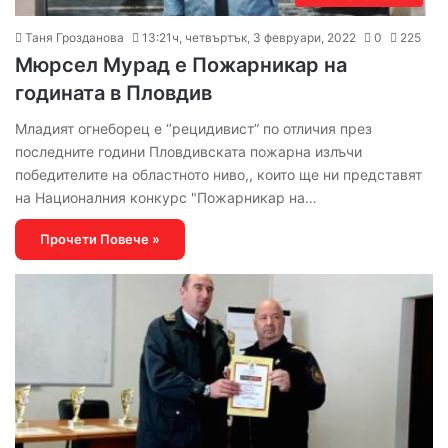
Таня Грозданова
13:21ч, четвъртък, 3 февруари, 2022
0
225
Мюрсел Мурад е Пожарникар на
годината в Пловдив
Младият огнеборец е ‘’рецидивист” по отличия през
последните години Пловдивската пожарна излъчи
победителите на областното ниво,, които ще ни представят
на Националния конкурс "Пожарникар на…
Прочети Повече »