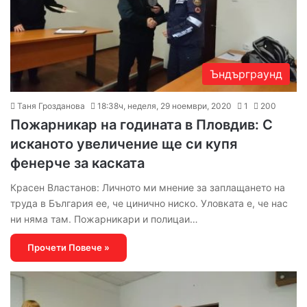
Ъндърграунд
Таня Грозданова
18:38ч, неделя, 29 ноември, 2020
1
200
Пожарникар на годината в Пловдив: С
исканото увеличение ще си купя
фенерче за каската
Красен Властанов: Личното ми мнение за заплащането на
труда в България ее, че цинично ниско. Уловката е, че нас
ни няма там. Пожарникари и полицаи…
Прочети Повече »