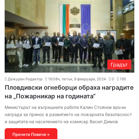
Градът
Дежурен Редактор
16:08ч, петък, 9 февруари, 2024
0
195
Пловдивски огнеборци обраха наградите
на „Пожарникар на годината“
Министърът на вътрешните работи Калин Стоянов връчи
награда за принос в развитието на пожарната безопасност
и защитата на населението на комисар Васил Димов
Прочети Повече »