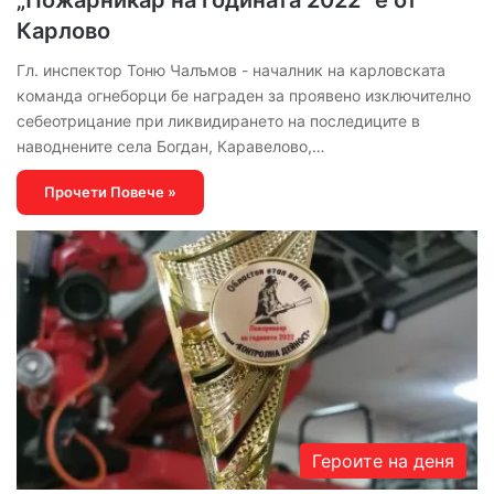
Карлово
Гл. инспектор Тоню Чалъмов - началник на карловската
команда огнеборци бе награден за проявено изключително
себеотрицание при ликвидирането на последиците в
наводнените села Богдан, Каравелово,…
Прочети Повече »
Героите на деня