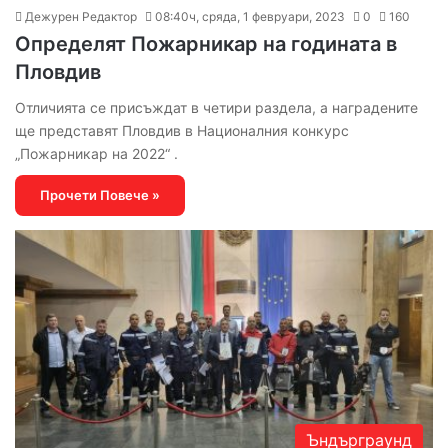
Дежурен Редактор
08:40ч, сряда, 1 февруари, 2023
0
160
Определят Пожарникар на годината в
Пловдив
Отличията се присъждат в четири раздела, а наградените
ще представят Пловдив в Националния конкурс
„Пожарникар на 2022“ .
Прочети Повече »
Ъндърграунд