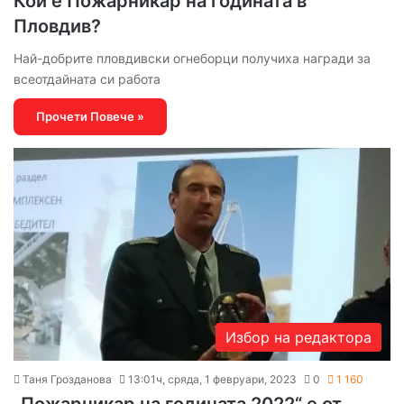
Кой е Пожарникар на годината в
Пловдив?
Най-добрите пловдивски огнеборци получиха награди за
всеотдайната си работа
Прочети Повече »
Избор на редактора
Таня Грозданова
13:01ч, сряда, 1 февруари, 2023
0
1 160
„Пожарникар на годината 2022“ е от