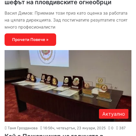
шефът на пловдивските огнеобрци
Васил Димов: Приемам този приз като оценка за работата
на цялата дирекцията. Зад постигнатите резултатите стоят
много професионалисти
Прочети Повече »
Актуално
Таня Грозданова
16:56ч, четвъртък, 23 януари, 2025
0
387