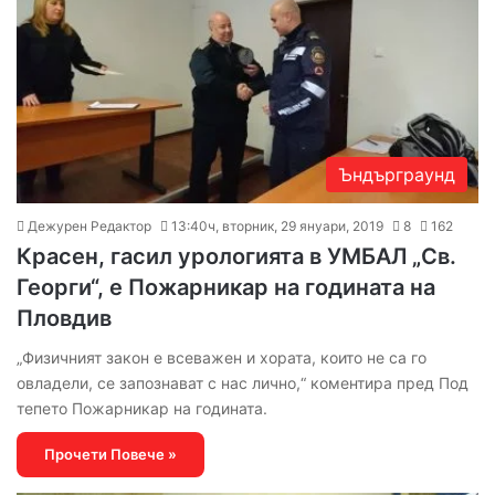
Ъндърграунд
Дежурен Редактор
13:40ч, вторник, 29 януари, 2019
8
162
Красен, гасил урологията в УМБАЛ „Св.
Георги“, е Пожарникар на годината на
Пловдив
„Физичният закон е всеважен и хората, които не са го
овладели, се запознават с нас лично,“ коментира пред Под
тепето Пожарникар на годината.
Прочети Повече »