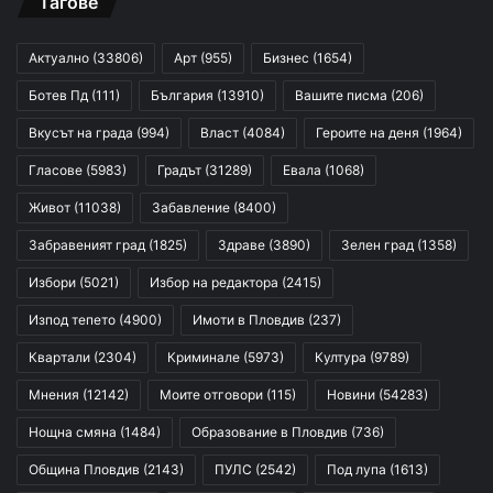
Тагове
Актуално
(33806)
Арт
(955)
Бизнес
(1654)
Ботев Пд
(111)
България
(13910)
Вашите писма
(206)
Вкусът на града
(994)
Власт
(4084)
Героите на деня
(1964)
Гласове
(5983)
Градът
(31289)
Евала
(1068)
Живот
(11038)
Забавление
(8400)
Забравеният град
(1825)
Здраве
(3890)
Зелен град
(1358)
Избори
(5021)
Избор на редактора
(2415)
Изпод тепето
(4900)
Имоти в Пловдив
(237)
Квартали
(2304)
Криминале
(5973)
Култура
(9789)
Мнения
(12142)
Моите отговори
(115)
Новини
(54283)
Нощна смяна
(1484)
Образование в Пловдив
(736)
Община Пловдив
(2143)
ПУЛС
(2542)
Под лупа
(1613)