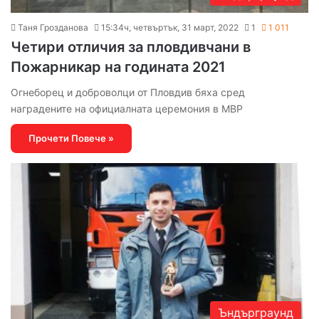
Таня Грозданова
15:34ч, четвъртък, 31 март, 2022
1
1 011
Четири отличия за пловдивчани в
Пожарникар на годината 2021
Огнеборец и доброволци от Пловдив бяха сред
наградените на официалната церемония в МВР
Прочети Повече »
Ъндърграунд