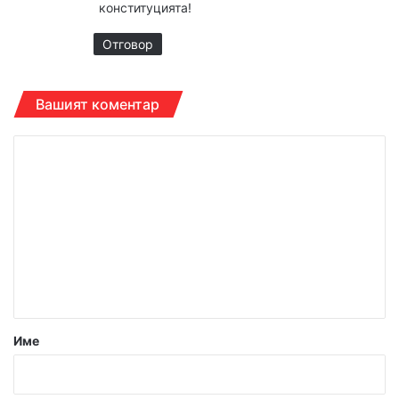
конституцията!
Отговор
Вашият коментар
К
о
м
е
н
т
а
р
Име
:
*