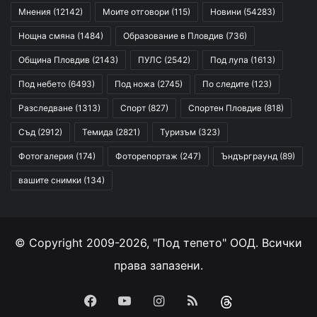
Мнения
(12142)
Моите отговори
(115)
Новини
(54283)
Нощна смяна
(1484)
Образование в Пловдив
(736)
Община Пловдив
(2143)
ПУЛС
(2542)
Под лупа
(1613)
Под небето
(6493)
Под ножа
(2745)
По следите
(123)
Разследване
(1313)
Спорт
(827)
Спортен Пловдив
(818)
Съд
(2912)
Темида
(2821)
Туризъм
(323)
Фотогалерия
(174)
Фоторепортаж
(247)
Ъндърграунд
(89)
вашите снимки
(134)
© Copyright 2009-2026, "Под тепето" ООД. Всички
права запазени.
Facebook
YouTube
Instagram
RSS
Threads