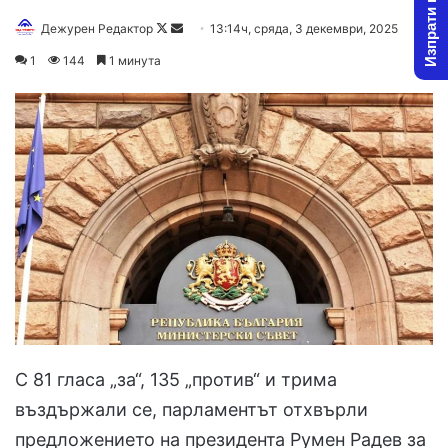
Изпрати новина
Follow
Send
Дежурен Редактор
13:14ч, сряда, 3 декември, 2025
on
an
1
144
1 минута
X
email
С 81 гласа „за“, 135 „против“ и трима
въздържали се, парламентът отхвърли
предложението на президента Румен Радев за