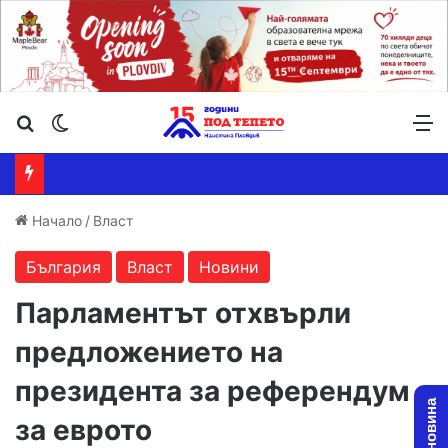
Търсене ...
Switch skin
М
Начало
/
Власт
България
Власт
Новини
Парламентът отхвърли
предложението на
президента за референдум
за еврото