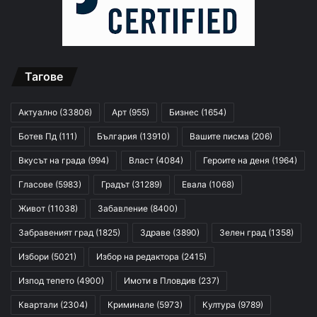
Тагове
Актуално
(33806)
Арт
(955)
Бизнес
(1654)
Ботев Пд
(111)
България
(13910)
Вашите писма
(206)
Вкусът на града
(994)
Власт
(4084)
Героите на деня
(1964)
Гласове
(5983)
Градът
(31289)
Евала
(1068)
Живот
(11038)
Забавление
(8400)
Забравеният град
(1825)
Здраве
(3890)
Зелен град
(1358)
Избори
(5021)
Избор на редактора
(2415)
Изпод тепето
(4900)
Имоти в Пловдив
(237)
Квартали
(2304)
Криминале
(5973)
Култура
(9789)