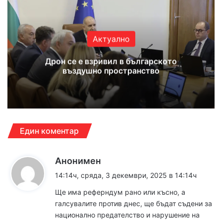
Актуално
Дрон се е взривил в българското
въздушно пространство
Един коментар
к
Анонимен
а
14:14ч, сряда, 3 декември, 2025 в 14:14ч
з
Ще има реферндум рано или късно, а
а
галсувалите против днес, ще бъдат съдени за
:
национално предателство и нарушение на