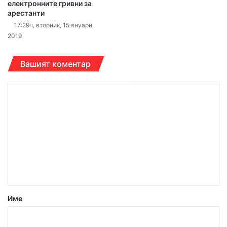
електронните гривни за
арестанти
17:29ч, вторник, 15 януари,
2019
Вашият коментар
К
о
м
е
н
т
а
р
Име
:
*