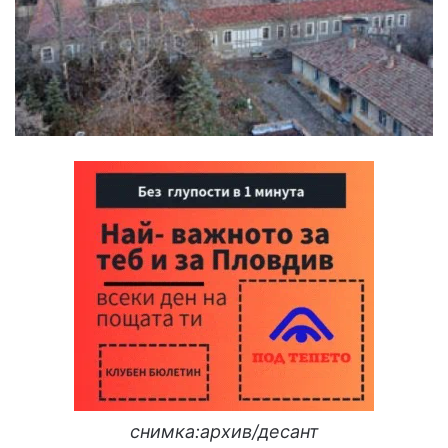
снимка:архив/десант