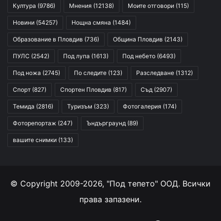
Култура
(9786)
Мнения
(12138)
Моите отговори
(115)
Новини
(54257)
Нощна смяна
(1484)
Образование в Пловдив
(736)
Община Пловдив
(2143)
ПУЛС
(2542)
Под лупа
(1613)
Под небето
(6493)
Под ножа
(2745)
По следите
(123)
Разследване
(1312)
Спорт
(827)
Спортен Пловдив
(817)
Съд
(2907)
Темида
(2816)
Туризъм
(323)
Фотогалерия
(174)
Фоторепортаж
(247)
Ъндърграунд
(89)
вашите снимки
(133)
© Copyright 2009-2026, "Под тепето" ООД. Всички
права запазени.