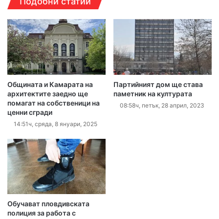
Подобни статии
Общината и Камарата на
Партийният дом ще става
архитектите заедно ще
паметник на културата
помагат на собственици на
08:58ч, петък, 28 април, 2023
ценни сгради
14:51ч, сряда, 8 януари, 2025
Обучават пловдивската
полиция за работа с