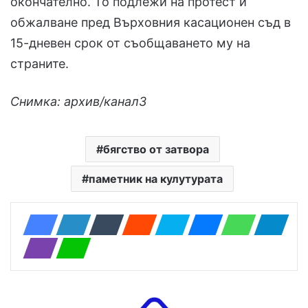
окончателно. То подлежи на протест и
обжалване пред Върховния касационен съд в
15-дневен срок от съобщаването му на
страните.
Снимка: архив/канал3
бягство от затвора
паметник на кулутурата