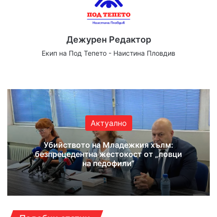
Дежурен Редактор
Екип на Под Тепето - Наистина Пловдив
We
Fa
X
Yo
Ins
bsi
ce
uT
tag
te
bo
ub
ra
ok
e
m
Актуално
Убийството на Младежкия хълм:
безпрецедентна жестокост от „ловци
на педофили“