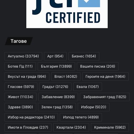
Тагове
Актуално
(33794)
Арт
(954)
Бизнес
(1654)
Ботев Пд
(111)
България
(13899)
Вашите писма
(206)
Вкусът на града
(994)
Власт
(4082)
Героите на деня
(1964)
Гласове
(5979)
Градът
(31276)
Евала
(1067)
Живот
(11034)
Забавление
(8399)
Забравеният град
(1825)
Здраве
(3890)
Зелен град
(1358)
Избори
(5020)
Избор на редактора
(2410)
Изпод тепето
(4899)
Имоти в Пловдив
(237)
Квартали
(2304)
Криминале
(5962)