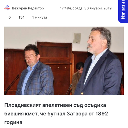
Изпрати новина
Дежурен Редактор
F
S
17:49ч, сряда, 30 януари, 2019
o
e
0
154
1 минута
l
n
l
d
o
a
w
n
o
e
n
m
X
a
i
l
Пловдивският апелативен съд осъдиха
бившия кмет, че бутнал Затвора от 1892
година