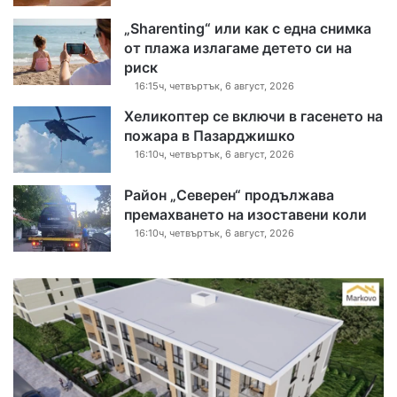
„Sharenting“ или как с една снимка
от плажа излагаме детето си на
риск
16:15ч, четвъртък, 6 август, 2026
Хеликоптер се включи в гасенето на
пожара в Пазарджишко
16:10ч, четвъртък, 6 август, 2026
Район „Северен“ продължава
премахването на изоставени коли
16:10ч, четвъртък, 6 август, 2026