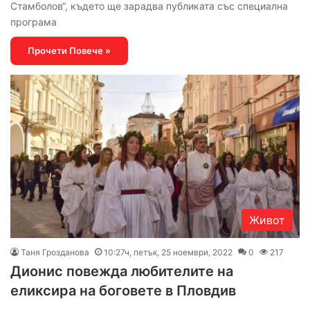
Стамболов“, където ще зарадва публиката със специална
програма
Прочети Повече »
Живот
Таня Грозданова
10:27ч, петък, 25 ноември, 2022
0
217
Дионис повежда любителите на
еликсира на боговете в Пловдив