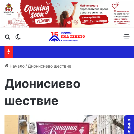
Търсене ...
Switch skin
М
Начало
/
Дионисиево шествие
Дионисиево
шествие