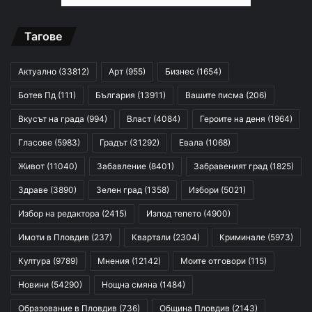
Тагове
Актуално
(33812)
Арт
(955)
Бизнес
(1654)
Ботев Пд
(111)
България
(13911)
Вашите писма
(206)
Вкусът на града
(994)
Власт
(4084)
Героите на деня
(1964)
Гласове
(5983)
Градът
(31292)
Евала
(1068)
Живот
(11040)
Забавление
(8401)
Забравеният град
(1825)
Здраве
(3890)
Зелен град
(1358)
Избори
(5021)
Избор на редактора
(2415)
Изпод тепето
(4900)
Имоти в Пловдив
(237)
Квартали
(2304)
Криминале
(5973)
Култура
(9789)
Мнения
(12142)
Моите отговори
(115)
Новини
(54290)
Нощна смяна
(1484)
Образование в Пловдив
(736)
Община Пловдив
(2143)