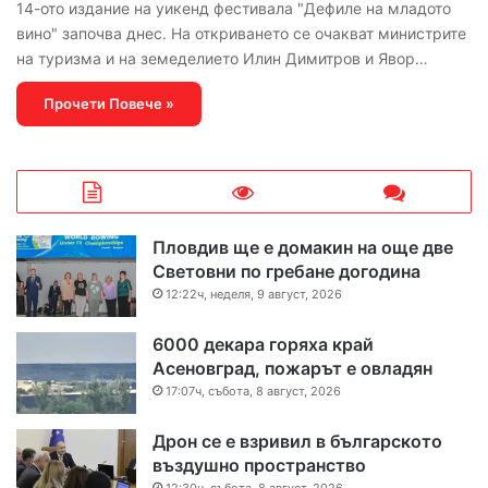
14-ото издание на уикенд фестивала "Дефиле на младото
вино" започва днес. На откриването се очакват министрите
на туризма и на земеделието Илин Димитров и Явор…
Прочети Повече »
Пловдив ще е домакин на още две
Световни по гребане догодина
12:22ч, неделя, 9 август, 2026
6000 декара горяха край
Асеновград, пожарът е овладян
17:07ч, събота, 8 август, 2026
Дрон се е взривил в българското
въздушно пространство