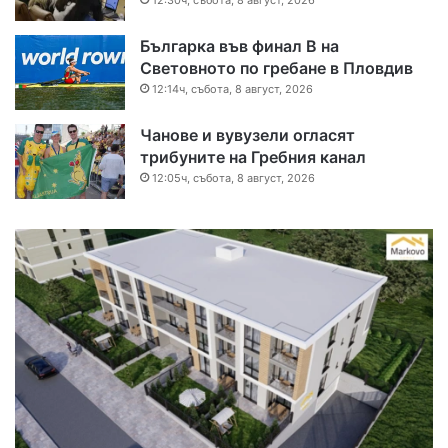
12:30ч, събота, 8 август, 2026
Българка във финал B на
Световното по гребане в Пловдив
12:14ч, събота, 8 август, 2026
Чанове и вувузели огласят
трибуните на Гребния канал
12:05ч, събота, 8 август, 2026