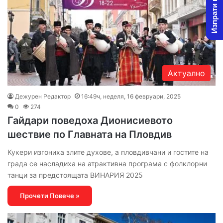
Изпрати новина
Актуално
Дежурен Редактор
16:49ч, неделя, 16 февруари, 2025
0
274
Гайдари поведоха Дионисиевото
шествие по Главната на Пловдив
Кукери изгониха злите духове, а пловдивчани и гостите на
града се насладиха на атрактивна програма с фолклорни
танци за предстоящата ВИНАРИЯ 2025
Прочети Повече »