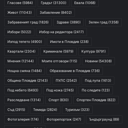
Гласове
(5984)
Градът
(31300)
Евала
(1068)
Живот
(11043)
Забавление
(8402)
Забравеният град
(1826)
Здраве
(3890)
Зелен град
(1358)
Избори
(5022)
Избор на редактора
(2417)
Изпод тепето
(4900)
Имоти в Пловдив
(238)
Квартали
(2304)
Криминале
(5979)
Култура
(9791)
Мнения
(12144)
Моите отговори
(115)
Новини
(54308)
Нощна смяна
(1484)
Образование в Пловдив
(736)
Община Пловдив
(2143)
ПУЛС
(2542)
Под лупа
(1613)
Под небето
(6493)
Под ножа
(2745)
По следите
(123)
Разследване
(1314)
Спорт
(830)
Спортен Пловдив
(822)
Съд
(2915)
Темида
(2824)
Туризъм
(323)
Фотогалерия
(174)
Фоторепортаж
(247)
Ъндърграунд
(89)