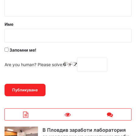
т
а
р
Име
:
*
Запомни ме!
Are you human? Please solve:
В Пловдив заработи лаборатория