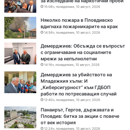
за изследване на наркотични проби
15:08ч, понеделник, 10 август, 2026
Няколко пожара в Пловдивско
вдигнаха пожарникарите на крак
14:56ч, понеделник, 10 август, 2026
Демерджиев: Обсъжда се въпросът
с ограничаване на социалните
мрежи за непълнолетни
14:16ч, понеделник, 10 август, 2026
Демерджиев за убийството на
Младежкия хълм: И
„Киберсигурност“ към ГДБОП
работи по потресаващия случай
12:40ч, понеделник, 10 август, 2026
Панаирът, Гергов, държавата и
Пловдив: битка за акции с повече
от век история
12:24ч, понеделник, 10 август, 2026