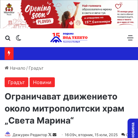
Търсене ...
Switch skin
М
Начало
/
Градът
Градът
Новини
Ограничават движението
около митрополитски храм
„Света Марина“
Follow
Send
Дежурен Редактор
16:09ч, вторник, 15 юли, 2025
0