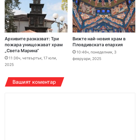
Архивите разказват: Три
Вижте най-новия храм в
пожара унищожават храм
Пловдивската епархия
„Света Марина“
10:46ч, понеделник, 3
11:36ч, четвъртък, 17 юли,
февруари, 2025
2025
Вашият коментар
К
о
м
е
н