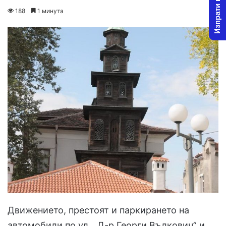
Изпрати новина
on
an
188
1 минута
X
email
Движението, престоят и паркирането на
автомобили по ул. „Д-р Георги Вълкович” и