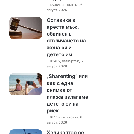
17:06ч, четвъртък, 6
август, 2026
Оставиха в
ареста мъж,
обвинен в
отвличането на
жена си и
детето им
16:40ч, четвъртък, 6
август, 2026
„Sharenting“ или
как с една
снимка от
плажа излагаме
детето си на
риск
16:15ч, четвъртък, 6
август, 2026
Хеликоптер се