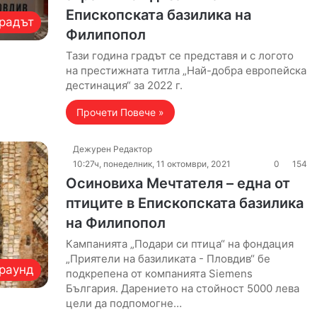
Епископската базилика на
радът
Филипопол
Тази година градът се представя и с логото
на престижната титла „Най-добра европейска
дестинация“ за 2022 г.
Прочети Повече »
Дежурен Редактор
10:27ч, понеделник, 11 октомври, 2021
0
154
Осиновиха Мечтателя – една от
птиците в Епископската базилика
на Филипопол
Кампанията „Подари си птица“ на фондация
„Приятели на базиликата - Пловдив“ бе
раунд
подкрепена от компанията Siemens
България. Дарението на стойност 5000 лева
цели да подпомогне…