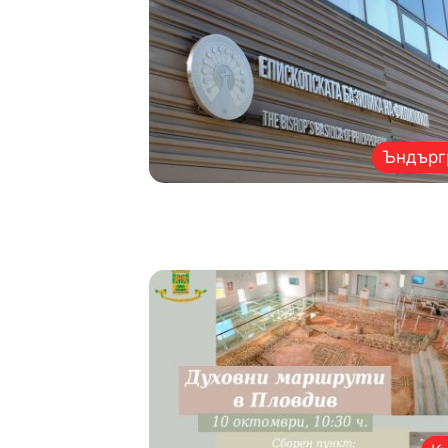
Ъндърг