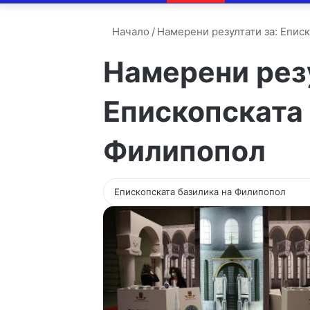
Начало
/
Намерени резултати за: Епис
Намерени резу
Епископската 
Филипопол