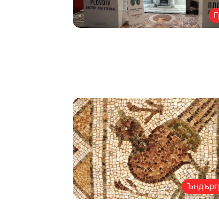
Г
Ъндърг