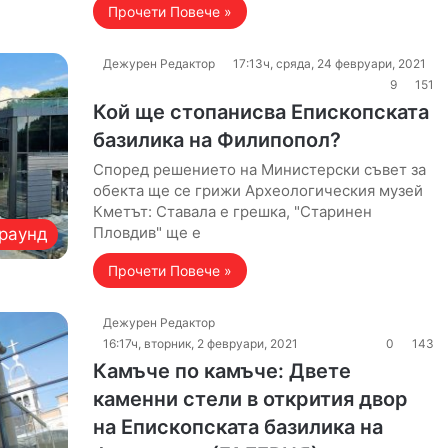
Прочети Повече »
Дежурен Редактор
17:13ч, сряда, 24 февруари, 2021
9
151
Кой ще стопанисва Епископската
базилика на Филипопол?
Според решението на Министерски съвет за
обекта ще се грижи Археологическия музей
Кметът: Ставала е грешка, "Старинен
Пловдив" ще е
раунд
Прочети Повече »
Дежурен Редактор
16:17ч, вторник, 2 февруари, 2021
0
143
Камъче по камъче: Двете
каменни стели в открития двор
на Епископската базилика на