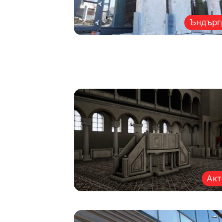
Ъндърг
Акт