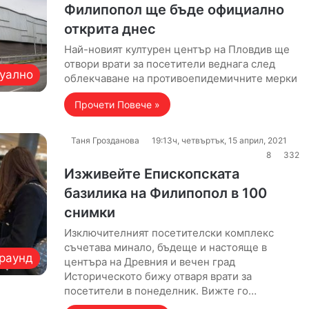
Филипопол ще бъде официално
открита днес
Най-новият културен център на Пловдив ще
отвори врати за посетители веднага след
уално
облекчаване на противоепидемичните мерки
Прочети Повече »
Таня Грозданова
19:13ч, четвъртък, 15 април, 2021
8
332
Изживейте Епископската
базилика на Филипопол в 100
снимки
Изключителният посетителски комплекс
съчетава минало, бъдеще и настояще в
раунд
центъра на Древния и вечен град
Историческото бижу отваря врати за
посетители в понеделник. Вижте го…