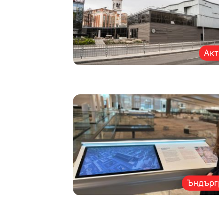
Акт
Ъндърг