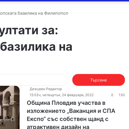
копската базилика на Филипопол
лтати за:
базилика на
Търсене
за:
Дежурен Редактор
15:53ч, четвъртък, 24 февруари, 2022
0
130
Община Пловдив участва в
изложението „Ваканция и СПА
Експо“ със собствен щанд с
атрактивен дизайн на