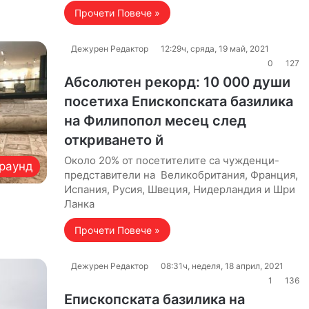
Прочети Повече »
Дежурен Редактор
12:29ч, сряда, 19 май, 2021
0
127
Абсолютен рекорд: 10 000 души
посетиха Епископската базилика
на Филипопол месец след
откриването й
Около 20% от посетителите са чужденци-
раунд
представители на Великобритания, Франция,
Испания, Русия, Швеция, Нидерландия и Шри
Ланка
Прочети Повече »
Дежурен Редактор
08:31ч, неделя, 18 април, 2021
1
136
Епископската базилика на