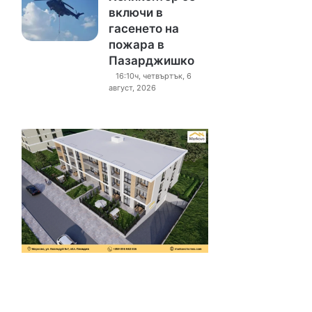
включи в
гасенето на
пожара в
Пазарджишко
16:10ч, четвъртък, 6
август, 2026