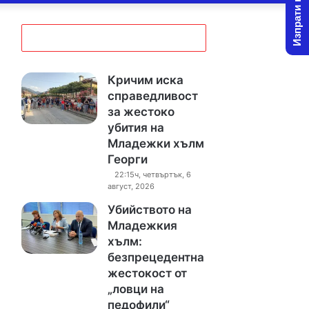
Изпрати новина
Кричим иска
справедливост
за жестоко
убития на
Младежки хълм
Георги
22:15ч, четвъртък, 6
август, 2026
Убийството на
Младежкия
хълм:
безпрецедентна
жестокост от
„ловци на
педофили“