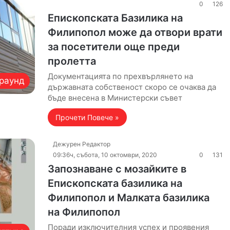
0
126
Епископската Базилика на
Филипопол може да отвори врати
за посетители още преди
пролетта
Документацията по прехвърлянето на
раунд
държавната собственост скоро се очаква да
бъде внесена в Министерски съвет
Прочети Повече »
Дежурен Редактор
09:36ч, събота, 10 октомври, 2020
0
131
Запознаване с мозайките в
Епископската базилика на
Филипопол и Малката базилика
на Филипопол
Поради изключителния успех и проявения