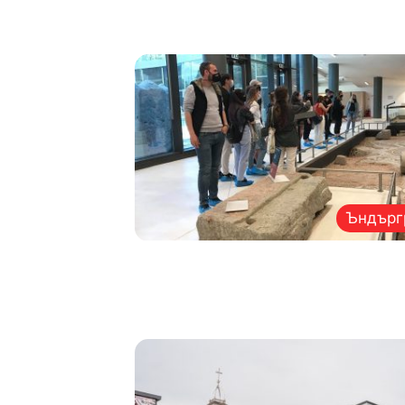
Ъндърг