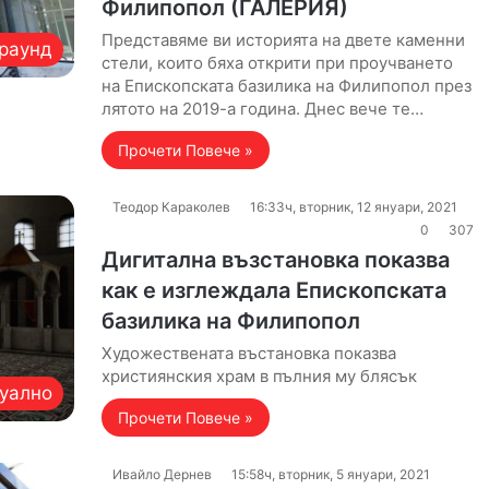
Филипопол (ГАЛЕРИЯ)
Представяме ви историята на двете каменни
раунд
стели, които бяха открити при проучването
на Епископската базилика на Филипопол през
лятото на 2019-а година. Днес вече те…
Прочети Повече »
Теодор Караколев
16:33ч, вторник, 12 януари, 2021
0
307
Дигитална възстановка показва
как е изглеждала Епископската
базилика на Филипопол
Художествената въстановка показва
християнския храм в пълния му блясък
уално
Прочети Повече »
Ивайло Дернев
15:58ч, вторник, 5 януари, 2021