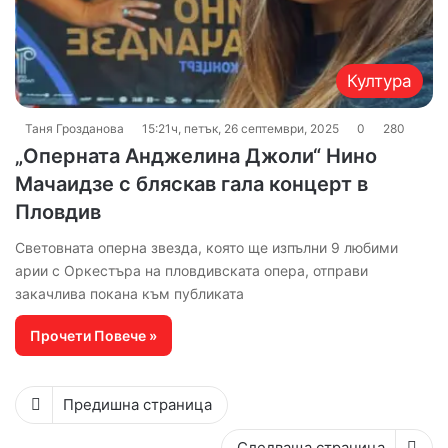
Култура
Таня Грозданова
15:21ч, петък, 26 септември, 2025
0
280
„Оперната Анджелина Джоли“ Нино
Мачаидзе с бляскав гала концерт в
Пловдив
Световната оперна звезда, която ще изпълни 9 любими
арии с Оркестъра на пловдивската опера, отправи
закачлива покана към публиката
Прочети Повече »
Предишна страница
Следваща страница