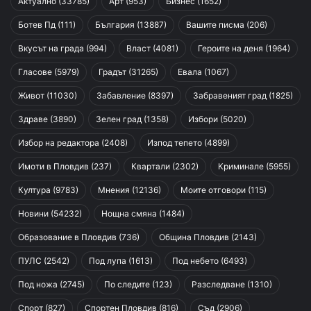
Актуално
(33785)
Арт
(953)
Бизнес
(1652)
Ботев Пд
(111)
България
(13887)
Вашите писма
(206)
Вкусът на града
(994)
Власт
(4081)
Героите на деня
(1964)
Гласове
(5979)
Градът
(31265)
Евала
(1067)
Живот
(11030)
Забавление
(8397)
Забравеният град
(1825)
Здраве
(3890)
Зелен град
(1358)
Избори
(5020)
Избор на редактора
(2408)
Изпод тепето
(4899)
Имоти в Пловдив
(237)
Квартали
(2302)
Криминале
(5955)
Култура
(9783)
Мнения
(12136)
Моите отговори
(115)
Новини
(54232)
Нощна смяна
(1484)
Образование в Пловдив
(736)
Община Пловдив
(2143)
ПУЛС
(2542)
Под лупа
(1613)
Под небето
(6493)
Под ножа
(2745)
По следите
(123)
Разследване
(1310)
Спорт
(827)
Спортен Пловдив
(816)
Съд
(2906)