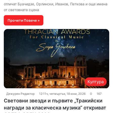
отличат Буачидзе, Орлински, Иванов, Петкова и още имена
от световната сцена
Прочети Повече »
Култура
Дежурен Редактор
12:11ч, четвъртък, 18 юни, 2026
0
167
Световни звезди и първите „Тракийски
награди за класическа музика“ откриват