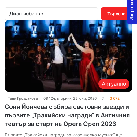
Изпрати новина
Т
ъ
р
с
е
н
е
з
а
:
Актуално
Таня Грозданова
09:12ч, вторник, 23 юни, 2026
7
3 672
Соня Йончева събира световни звезди и
първите „Тракийски награди“ в Античния
театър за старт на Opera Open 2026
Първите „Тракийски награди за класическа музика“ ще