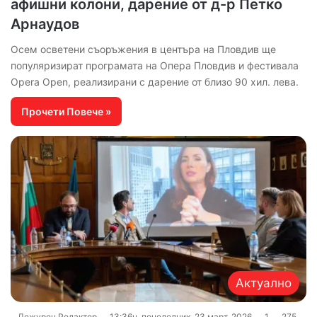
афишни колони, дарение от д-р Петко
Арнаудов
Осем осветени съоръжения в центъра на Пловдив ще
популяризират програмата на Опера Пловдив и фестивала
Opera Open, реализирани с дарение от близо 90 хил. лева.
Прочети Повече »
Актуално
Дежурен Редактор
13:36ч, понеделник, 23 март, 2026
1
275