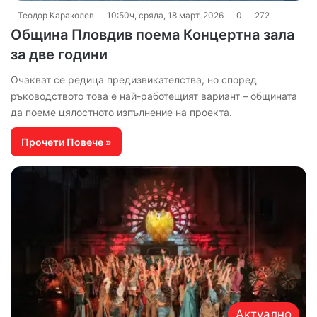
Теодор Караколев
10:50ч, сряда, 18 март, 2026
0
272
Община Пловдив поема Концертна зала
за две години
Очакват се редица предизвикателства, но според
ръководството това е най-работещият вариант – общината
да поеме цялостното изпълнение на проекта.
Прочети Повече »
Актуално