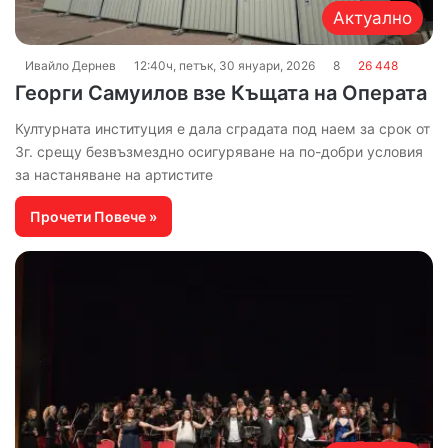
Актуално
Ивайло Дернев
12:40ч, петък, 30 януари, 2026
8
26 448
Георги Самуилов взе Къщата на Операта
Културната институция е дала сградата под наем за срок от
3г. срещу безвъзмездно осигуряване на по-добри условия
за настаняване на артистите
Прочети Повече »