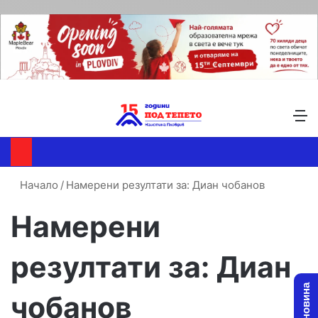
Търсене ...
Switch skin
М
Начало
/
Намерени резултати за: Диан чобанов
Намерени
резултати за:
Диан
чобанов