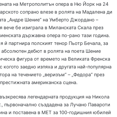
ената на Метрополитън опера в Ню Йорк на 24
арското сопрано влезе в ролята на Мадалена ди
ата „Андре Шение” на Умберто Джордано –
тя вече бе изиграла в Миланската Скала през
 Виенската държавна опера по-рано тази година.
ля й партнира полският тенор Пьотр Бечала, за
е абсолютен дебют в ролята на поета Шение
ическа фигура от времето на Великата Френска
с когото заедно изпяха и другата най-популярна
тора на течението „веризъм” – „Федора” през
й-престижната американска сцена.
възкресява легендарната продукция на Никола
г., първоначално създадена за Лучано Павароти
ина и поставена в МЕТ за 100-годишния юбилей