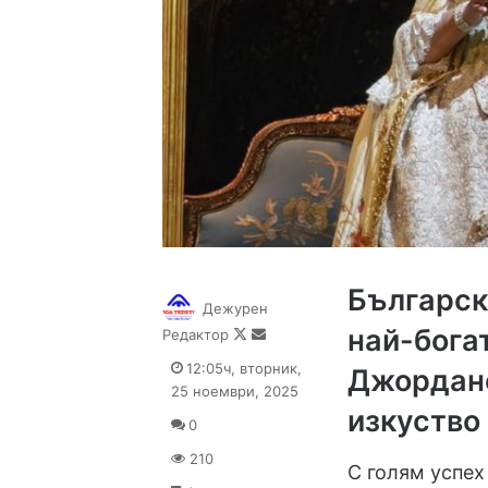
Българск
Дежурен
най-бога
Follow
Send
Редактор
on
an
12:05ч, вторник,
Джордано
X
email
25 ноември, 2025
изкуство
0
210
С голям успех