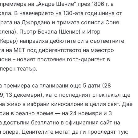
 премиера на „Андре Шение” през 1896 г. в
ала. В навечерието на 130-ата годишнина от
ерата на Джордано и тримата солисти Соня
лена), Пьотр Бечала (Шение) и Игор
Жерар) направиха дебютите си в съответните
та на МЕТ под диригентството на маестро
они – новият постоянен гост-диригент в
перен театър.
 премиера са планирани още 5 дати (28
, 9, 13 декември), като последният спектакъл ще
на живо в избрани киносалони в целия свят. Две
ии в реално време — на 24 ноември и 3
 достъпни безплатно в официалния сайт на
опера. Ценителите могат да ги проследят тук: