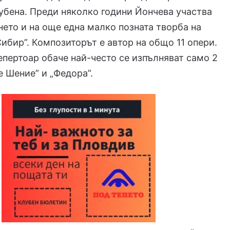
губена. Преди няколко години Йончева участва
ето и на още една малко позната творба на
ибир”. Композиторът е автор на общо 11 опери.
епертоар обаче най-често се изпълняват само 2
е Шение” и „Федора”.