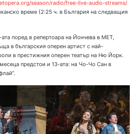
topera.org/season/radio/free-live-audio-streams/
иканско време (2:25 ч. в България на следващия
-ата поред в репертоара на Йончева в МЕТ,
ъща в българския оперен артист с най-
оли в престижния оперен театър на Ню Йорк.
месеца предстои и 13-ата: на Чо-Чо Сан в
флай”.