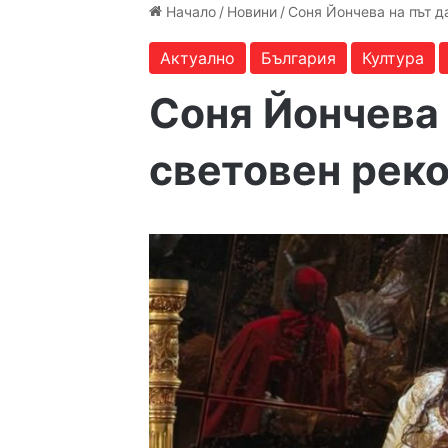
Начало
/
Новини
/
Соня Йончева на път д
Актуално
България
Култура
Соня Йончева 
световен рек