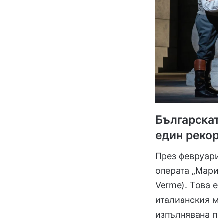
Българскат
един рекор
През февруари
операта „Мари
Verme). Това 
италианския м
изпълнявана п