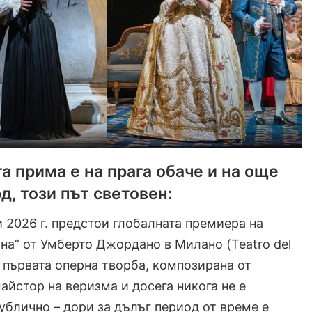
а прима е на прага обаче и на още
д, този път световен:
 2026 г. предстои глобалната премиера на
на” от Умберто Джордано в Милано (Teatro del
е първата оперна творба, композирана от
айстор на веризма и досега никога не е
ублично – дори за дълъг период от време е