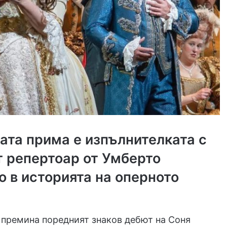
ата прима е изпълнителката с
т репертоар от Умберто
 в историята на оперното
 премина поредният знаков дебют на Соня