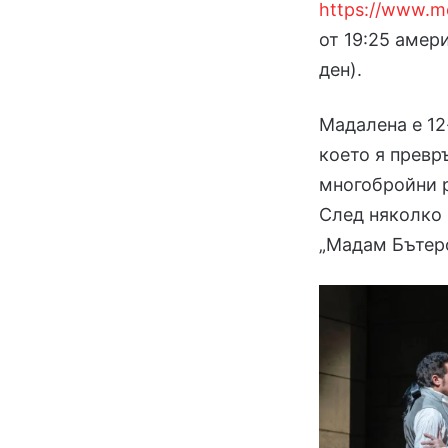
https://www.me
от 19:25 амер
ден).
Мадалена е 12
което я превр
многобройни р
След няколко 
„Мадам Бътер