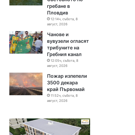
гребане в
Пловдив
12:14ч, събота, 8
август, 2026
Чанове и
вувузели огласят
трибуните на
Гребния канал
12:05ч, събота, 8
август, 2026
Пожар изпепели
3500 декара
край Първомай
11:52ч, събота, 8
август, 2026