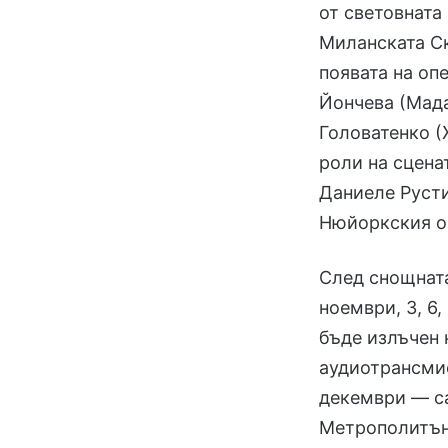
от световната
Миланската Ск
появата на оп
Йончева (Мада
Головатенко (
роли на сцена
Даниеле Русти
Нюйоркския о
След снощната
ноември, 3, 6
бъде излъчен 
аудиотрансмис
декември — са
Метрополитън 