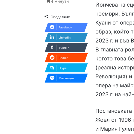
4 минути
Йончева на сц
ноември. Бълг
Споделяне
Куани от опер
Facebook
образ, който 
LinkedIn
2023 г. и във
Tumblr
В главната ро
когото това б
Reddit
(реална истор
Skype
Революция) и 
Messenger
опера на майс
2023 г. на на
Постановката 
Жоел от 1996 
и Мария Гулег