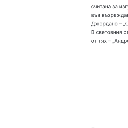
считана за из
във възраждан
Джордано – „С
В световния р
от тях – „Андр