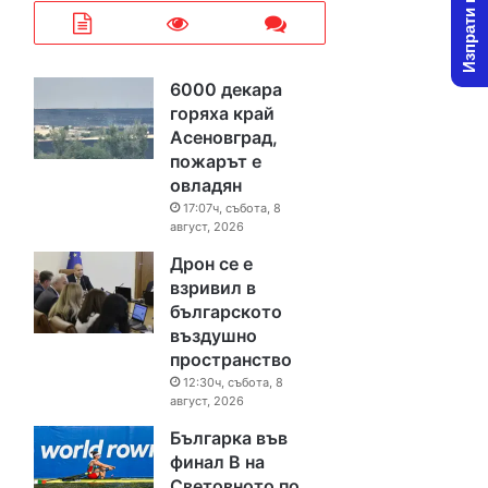
Изпрати новина
6000 декара
горяха край
Асеновград,
пожарът е
овладян
17:07ч, събота, 8
август, 2026
Дрон се е
взривил в
българското
въздушно
пространство
12:30ч, събота, 8
август, 2026
Българка във
финал B на
Световното по