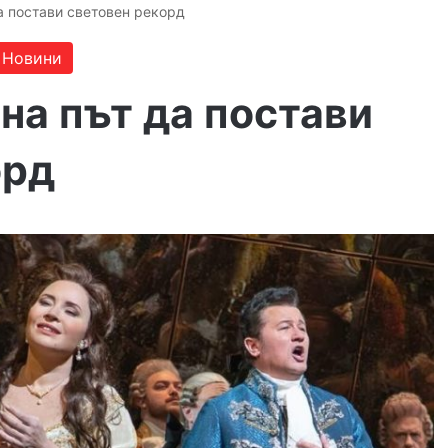
а постави световен рекорд
Новини
на път да постави
орд