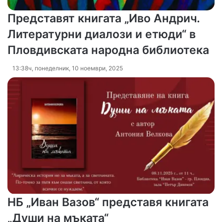
Представят книгата „Иво Андрич.
Литературни диалози и етюди“ в
Пловдивската народна библиотека
13:38ч, понеделник, 10 ноември, 2025
НБ „Иван Вазов“ представя книгата
„Души на мъката“