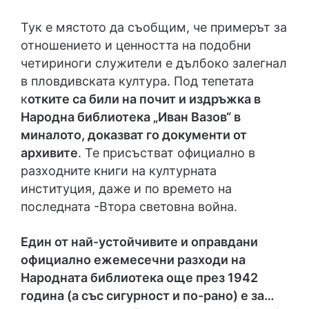
Тук е мястото да съобщим, че примерът за
отношението и ценността на подобни
четириноги служители е дълбоко залегнал
в пловдивската култура. Под тепетата
к
отките са били на почит и издръжка в
Народна библиотека „Иван Вазов“ в
миналото, доказват го документи от
архивите
. Те присъстват официално в
разходните книги на културната
институция, даже и по времето на
последната -Втора световна война.
Един от най-устойчивите и оправдани
официално ежемесечни разходи на
Народната библиотека още през 1942
година (а със сигурност и по-рано) е за…