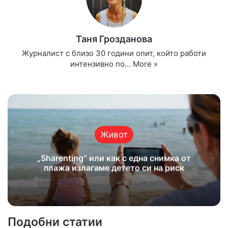
Таня Грозданова
Журналист с близо 30 години опит, който работи
интензивно по…
More »
Website
Facebook
X
YouTube
Instagram
Живот
„Sharenting“ или как с една снимка от
плажа излагаме детето си на риск
Подобни статии