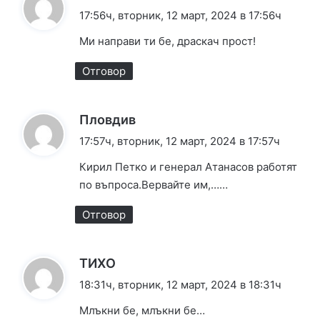
а
17:56ч, вторник, 12 март, 2024 в 17:56ч
з
Ми направи ти бе, драскач прост!
а
:
Отговор
к
Пловдив
а
17:57ч, вторник, 12 март, 2024 в 17:57ч
з
Кирил Петко и генерал Атанасов работят
а
по въпроса.Вервайте им,……
:
Отговор
к
ТИХО
а
18:31ч, вторник, 12 март, 2024 в 18:31ч
з
Млъкни бе, млъкни бе…
а