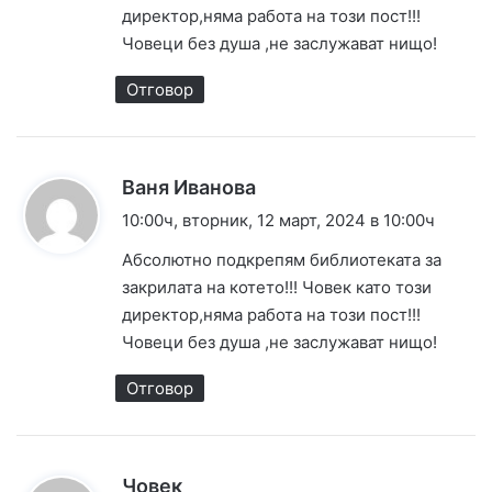
:
директор,няма работа на този пост!!!
Човеци без душа ,не заслужават нищо!
Отговор
к
Ваня Иванова
а
10:00ч, вторник, 12 март, 2024 в 10:00ч
з
Абсолютно подкрепям библиотеката за
а
закрилата на котето!!! Човек като този
:
директор,няма работа на този пост!!!
Човеци без душа ,не заслужават нищо!
Отговор
к
Човек