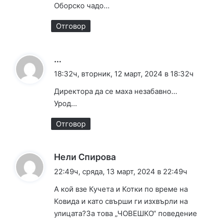
Оборско чадо…
:
Отговор
к
...
а
18:32ч, вторник, 12 март, 2024 в 18:32ч
з
Директора да се маха незабавно…
а
Урод…
:
Отговор
к
Нели Спирова
а
22:49ч, сряда, 13 март, 2024 в 22:49ч
з
А кой взе Кучета и Котки по време на
а
Ковида и като свърши ги изхвърли на
:
улицата?За това „ЧОВЕШКО“ поведение