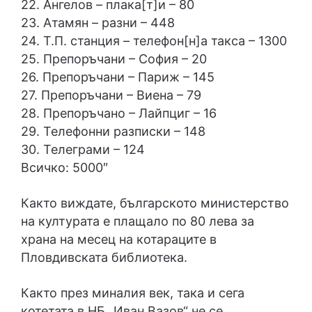
22. Ангелов – плака[т]и – 80
23. Атамян – разни – 448
24. Т.П. станция – телефон[н]а такса – 1300
25. Препоръчани – София – 20
26. Препоръчани – Париж – 145
27. Препоръчани – Виена – 79
28. Препоръчано – Лайпциг – 16
29. Телефонни разписки – 148
30. Телеграми – 124
Всичко: 5000″
Както виждате, българското министерство
на културата е плащало по 80 лева за
храна на месец на котараците в
Пловдивската библиотека.
Както през миналия век, така и сега
котетата в НБ „Иван Вазов“ не се