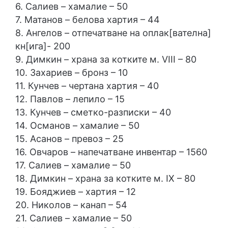
6. Салиев – хамалие – 50
7. Матанов – белова хартия – 44
8. Ангелов – отпечатване на оплак[вателна]
кн[ига]- 200
9. Димкин – храна за котките м. VIII – 80
10. Захариев – бронз – 10
11. Кунчев – чертана хартия – 40
12. Павлов – лепило – 15
13. Кунчев – сметко-разписки – 40
14. Османов – хамалие – 50
15. Асанов – превоз – 25
16. Овчаров – напечатване инвентар – 1560
17. Салиев – хамалие – 50
18. Димкин – храна за котките м. IX – 80
19. Бояджиев – хартия – 12
20. Николов – канап – 54
21. Салиев – хамалие – 50