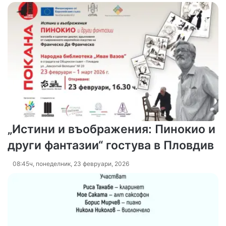
„Истини и въображения: Пинокио и
други фантазии“ гостува в Пловдив
08:45ч, понеделник, 23 февруари, 2026