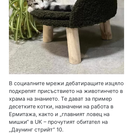
В социалните мрежи дебатиращите изцяло
подкрепят присъствието на животинчето в
храма на знанието. Те дават за пример
десетките котки, назначени на работа в
Ермитажа, както и „главният ловец на
мишки“ в UK – прочутият обитател на
„Даунинг стрийт“ 10.