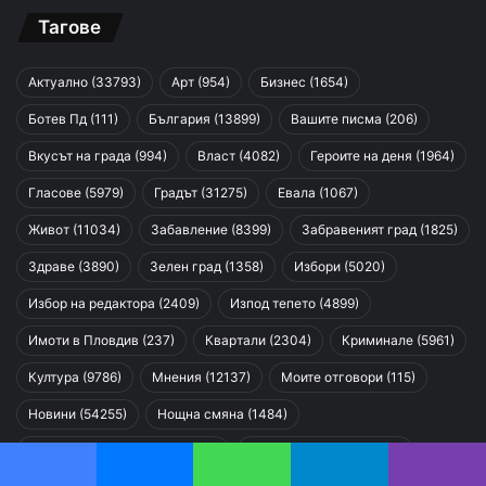
Тагове
Актуално
(33793)
Арт
(954)
Бизнес
(1654)
Ботев Пд
(111)
България
(13899)
Вашите писма
(206)
Вкусът на града
(994)
Власт
(4082)
Героите на деня
(1964)
Гласове
(5979)
Градът
(31275)
Евала
(1067)
Живот
(11034)
Забавление
(8399)
Забравеният град
(1825)
Здраве
(3890)
Зелен град
(1358)
Избори
(5020)
Избор на редактора
(2409)
Изпод тепето
(4899)
Имоти в Пловдив
(237)
Квартали
(2304)
Криминале
(5961)
Култура
(9786)
Мнения
(12137)
Моите отговори
(115)
Новини
(54255)
Нощна смяна
(1484)
Образование в Пловдив
(736)
Община Пловдив
(2143)
Facebook
Messenger
WhatsApp
Telegram
Viber