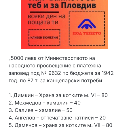
„5000 лева от Министерството на
народното просвещение с платежна
заповед под № 9632 по бюджета за 1942
год. по 87 т. за канцеларски потреби:
1. Димкин – Храна за котките м. VI – 80
2. Мехмедов – хамалия – 40
3. Салиев – хамалие – 50
4. Ангелов – отпечатване натписи – 20
5. Дамянов – храна за котките м. VII – 80