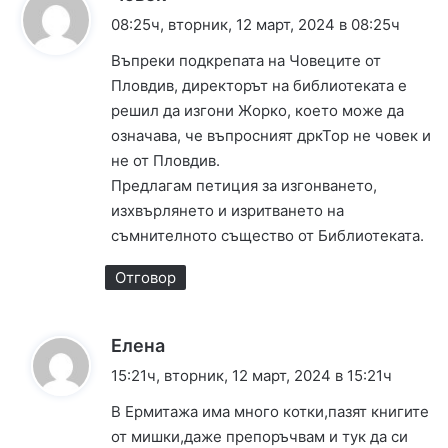
а
08:25ч, вторник, 12 март, 2024 в 08:25ч
з
Въпреки подкрепата на Човеците от
а
Пловдив, директорът на библиотеката е
:
решил да изгони Жорко, което може да
означава, че въпросният дркТор не човек и
не от Пловдив.
Предлагам петиция за изгонването,
изхвърлянето и изритването на
съмнителното същество от Библиотеката.
Отговор
к
Елена
а
15:21ч, вторник, 12 март, 2024 в 15:21ч
з
В Ермитажа има много котки,пазят книгите
а
от мишки,даже препоръчвам и тук да си