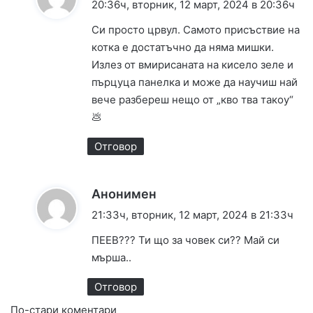
а
20:36ч, вторник, 12 март, 2024 в 20:36ч
з
Си просто црвул. Самото присъствие на
а
котка е достатъчно да няма мишки.
:
Излез от вмирисаната на кисело зеле и
пърцуца панелка и може да научиш най
вече разбереш нещо от „кво тва такоу“
💩
Отговор
к
Анонимен
а
21:33ч, вторник, 12 март, 2024 в 21:33ч
з
ПЕЕВ??? Ти що за човек си?? Май си
а
мърша..
:
Отговор
По-стари коментари