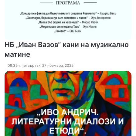
НБ „Иван Вазов“ кани на музикално
матине
09:35ч, четвъртък, 27 ноември, 2025