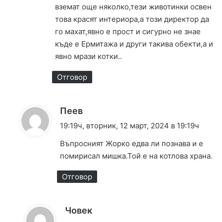
:
вземат още няколко,тези животинки освен
това красят интериора,а този директор да
го махат,явно е прост и сигурно не знае
къде е Ермитажа и други такива обекти,а и
явно мрази котки..
Отговор
к
Пеев
а
19:19ч, вторник, 12 март, 2024 в 19:19ч
з
Въпросният Жорко едва ли познава и е
а
помирисал мишка.Той е на котлова храна.
:
Отговор
к
Човек