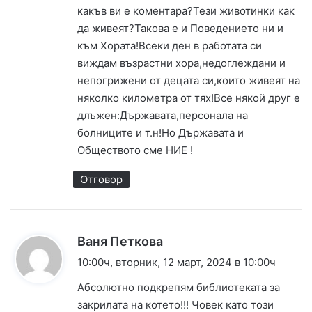
какъв ви е коментара?Тези животинки как
да живеят?Такова е и Поведението ни и
към Хората!Всеки ден в работата си
виждам възрастни хора,недоглеждани и
непогрижени от децата си,които живеят на
няколко километра от тях!Все някой друг е
длъжен:Държавата,персонала на
болниците и т.н!Но Държавата и
Обществото сме НИЕ !
Отговор
к
Ваня Петкова
а
10:00ч, вторник, 12 март, 2024 в 10:00ч
з
Абсолютно подкрепям библиотеката за
а
закрилата на котето!!! Човек като този