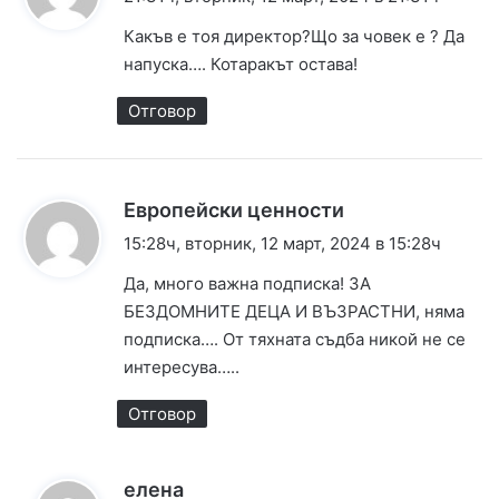
коментарите
з
Какъв е тоя директор?Що за човек е ? Да
а
напуска…. Котаракът остава!
:
Отговор
к
Европейски ценности
а
15:28ч, вторник, 12 март, 2024 в 15:28ч
з
Да, много важна подписка! ЗА
а
БЕЗДОМНИТЕ ДЕЦА И ВЪЗРАСТНИ, няма
:
подписка…. От тяхната съдба никой не се
интересува…..
Отговор
к
елена