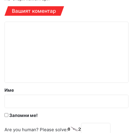
Навигация
за
Вашият коментар
коментарите
К
о
м
е
н
т
а
р
Име
:
*
Запомни ме!
Are you human? Please solve: