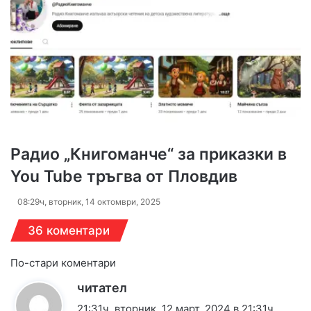
Радио „Книгоманче“ за приказки в
You Tube тръгва от Пловдив
08:29ч, вторник, 14 октомври, 2025
36 коментари
Навигация
По-стари коментари
к
читател
за
а
21:31ч, вторник, 12 март, 2024 в 21:31ч