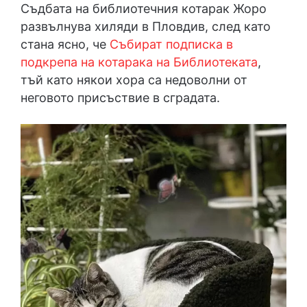
Съдбата на библиотечния котарак Жоро
развълнува хиляди в Пловдив, след като
стана ясно, че
Събират подписка в
подкрепа на котарака на Библиотеката
,
тъй като някои хора са недоволни от
неговото присъствие в сградата.