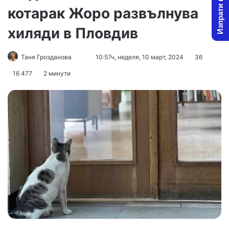
Изпрати новина
котарак Жоро развълнува
хиляди в Пловдив
Follow
Send
Таня Грозданова
10:57ч, неделя, 10 март, 2024
36
on
an
16 477
2 минути
X
email