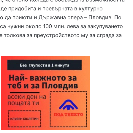
ъде придобита и превърната в културно
о да приюти и Държавна опера – Пловдив. По
са нужни около 100 млн. лева за закупуването
е толкова за преустройството му за сграда за