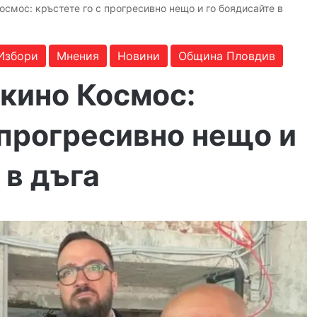
осмос: кръстете го с прогресивно нещо и го боядисайте в
Избори
Мнения
Новини
Община Пловдив
 кино Космос:
 прогресивно нещо и
 в дъга