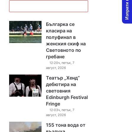
Изпрати новина
Българка се
класира на
полуфинал в
женския скиф на
Световното по
гребане
12:20ч, петък, 7
август, 2026
Театър „Хенд“
дебютира на
световния
Edinburgh Festival
Fringe
12:03ч, петък, 7
август, 2026
155 тона вода от
въздуха