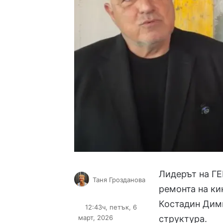
Лидерът на ГЕ
Таня Грозданова
ремонта на ки
Follow
Send
on
an
Костадин Дими
12:43ч, петък, 6
X
email
март, 2026
структура.