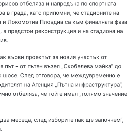
орисов отбеляза и напредъка по спортната
а в града, като припомни, че стадионите на
в и Локомотив Пловдив са към финалната фаза
, а предстои реконструкция и на стадиона на
ив.
как върви проектът за новия участък от
 път – от пътен възел „Скобелева майка“ до
 шосе. След отговора, че междувременно е
дителят на Агенция „Пътна инфраструктура“,
чно отбеляза, че той е имал „голямо значение
два месеца, след изборите пак ще започнем“,
.