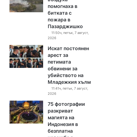
помогнаха в
битката с
пожара в
Пазарджишко
11:50ч, петък, 7 август,
2026
Искат постоянен
арест за
петимата
обвинени за
убийството на
Младежкия хълм
11:41ч, петък, 7 август,
2026
75 фотографии
разкриват
магията на
Индонезия в
безплатна