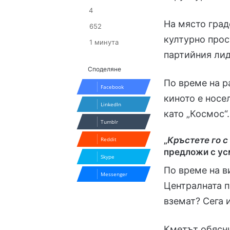
4
На място град
652
културно прос
1 минута
партийния лид
Споделяне
По време на р
Facebook
киното е носе
LinkedIn
като „Космос“.
Tumblr
„
Кръстете го с
Reddit
предложи с ус
Skype
По време на ви
Messenger
Централната п
вземат? Сега 
Кметът обясн