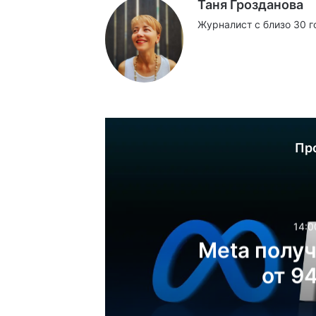
Таня Грозданова
Журналист с близо 30 г
Website
Facebook
X
YouTube
Instag
Пр
14:0
Meta полу
от 9