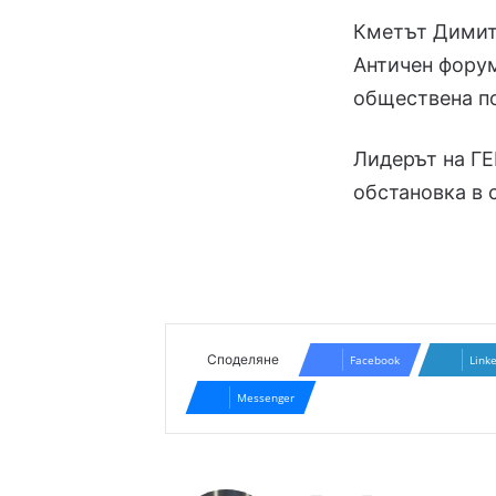
Кметът Димитр
Античен форум
обществена по
Лидерът на ГЕ
обстановка в 
Споделяне
Facebook
Link
Messenger