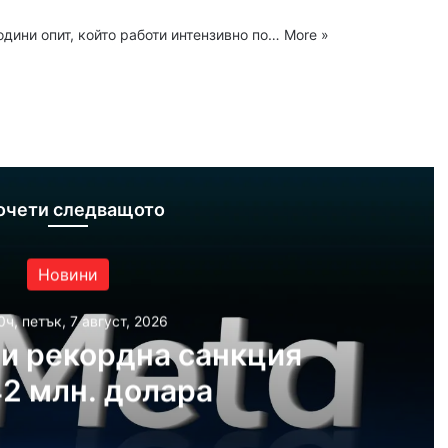
одини опит, който работи интензивно по…
More »
ram
очети следващото
Новини
0ч, петък, 7 август, 2026
чи рекордна санкция
42 млн. долара