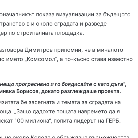
оначалникът показа визуализации за бъдещото
транство в и около сградата и разведе
ер по строителната площадка.
азговора Димитров припомни, че в миналото
ло името „Комсомол“, а по-късно става известно
 нещо прогресивно и го боядисайте с като дъга
“,
мивка Борисов, докато разглеждаше проекта.
зитата бе засегната и темата за сградата на
оща. „Защо дадохте пощата навремето да я
искат 100 милиона“, попита лидерът на ГЕРБ.
и, че около Коледа е обсъждана възможността