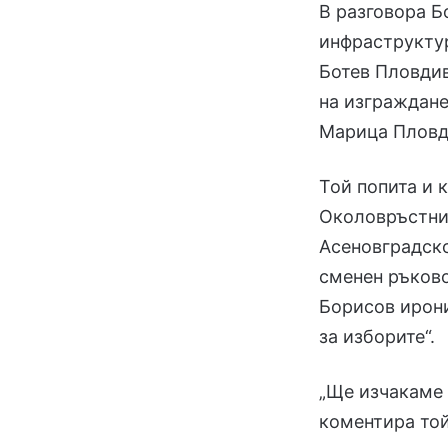
В разговора Б
инфраструктур
Ботев Пловди
на изграждане
Марица Пловд
Той попита и 
Околовръстния
Асеновградско
сменен ръково
Борисов ирони
за изборите“.
„Ще изчакаме 
коментира той