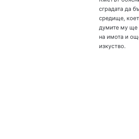
сградата да б
средище, коет
думите му ще 
на имота и ощ
изкуство.