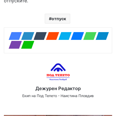
отпуските.
отпуск
Дежурен Редактор
Екип на Под Тепето - Наистина Пловдив
Website
Facebook
X
YouTube
Instagram