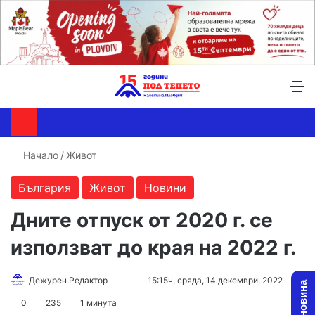
Търсене ...
Switch skin
М
Начало
/
Живот
България
Живот
Новини
Дните отпуск от 2020 г. се
използват до края на 2022 г.
Follow
Send
Дежурен Редактор
15:15ч, сряда, 14 декември, 2022
on
an
0
235
1 минута
X
email