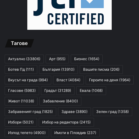
Тагове
Актуално
(33806)
Арт
(955)
Бизнес
(1654)
Ботев Пд
(111)
България
(13910)
Вашите писма
(206)
Вкусът на града
(994)
Власт
(4084)
Героите на деня
(1964)
Гласове
(5983)
Градът
(31289)
Евала
(1068)
Живот
(11038)
Забавление
(8400)
Забравеният град
(1825)
Здраве
(3890)
Зелен град
(1358)
Избори
(5021)
Избор на редактора
(2415)
Изпод тепето
(4900)
Имоти в Пловдив
(237)