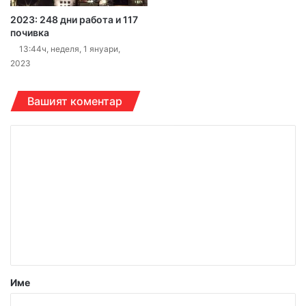
2023: 248 дни работа и 117
почивка
13:44ч, неделя, 1 януари,
2023
Вашият коментар
К
о
м
е
н
т
а
р
Име
: