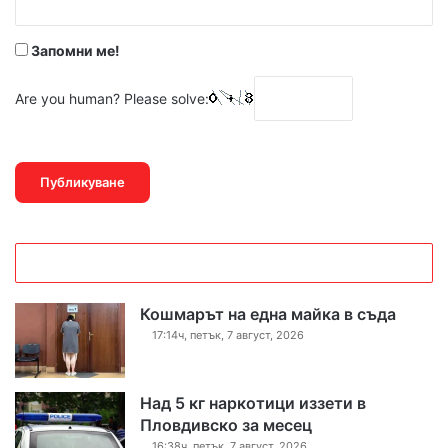
*
Запомни ме!
Are you human? Please solve:
Кошмарът на една майка в съда
17:14ч, петък, 7 август, 2026
Над 5 кг наркотици иззети в
Пловдивско за месец
16:38ч, петък, 7 август, 2026