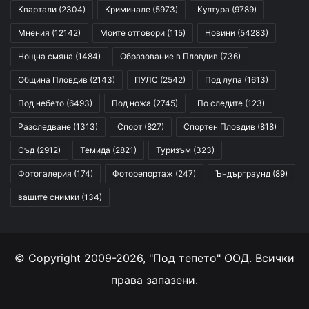
Квартали
(2304)
Криминале
(5973)
Култура
(9789)
Мнения
(12142)
Моите отговори
(115)
Новини
(54283)
Нощна смяна
(1484)
Образование в Пловдив
(736)
Община Пловдив
(2143)
ПУЛС
(2542)
Под лупа
(1613)
Под небето
(6493)
Под ножа
(2745)
По следите
(123)
Разследване
(1313)
Спорт
(827)
Спортен Пловдив
(818)
Съд
(2912)
Темида
(2821)
Туризъм
(323)
Фотогалерия
(174)
Фоторепортаж
(247)
Ъндърграунд
(89)
вашите снимки
(134)
© Copyright 2009-2026, "Под тепето" ООД. Всички
права запазени.