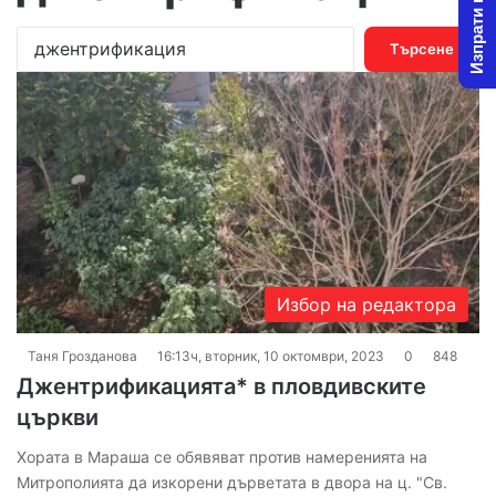
Изпрати новина
Т
ъ
р
с
е
н
е
з
а
:
Избор на редактора
Таня Грозданова
16:13ч, вторник, 10 октомври, 2023
0
848
Джентрификацията* в пловдивските
църкви
Хората в Мараша се обявяват против намеренията на
Митрополията да изкорени дърветата в двора на ц. "Св.