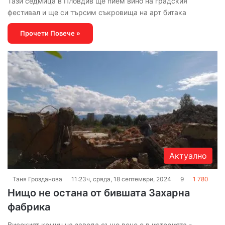
Тази седмица в Пловдив ще пием вино на градския
фестивал и ще си търсим съкровища на арт битака
Прочети Повече »
Актуално
Таня Грозданова
11:23ч, сряда, 18 септември, 2024
9
1 780
Нищо не остана от бившата Захарна
фабрика
Високият комин на завода също вече е в историята -