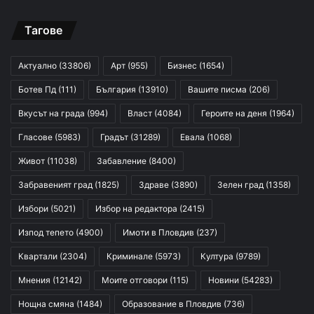
Тагове
Актуално
(33806)
Арт
(955)
Бизнес
(1654)
Ботев Пд
(111)
България
(13910)
Вашите писма
(206)
Вкусът на града
(994)
Власт
(4084)
Героите на деня
(1964)
Гласове
(5983)
Градът
(31289)
Евала
(1068)
Живот
(11038)
Забавление
(8400)
Забравеният град
(1825)
Здраве
(3890)
Зелен град
(1358)
Избори
(5021)
Избор на редактора
(2415)
Изпод тепето
(4900)
Имоти в Пловдив
(237)
Квартали
(2304)
Криминале
(5973)
Култура
(9789)
Мнения
(12142)
Моите отговори
(115)
Новини
(54283)
Нощна смяна
(1484)
Образование в Пловдив
(736)