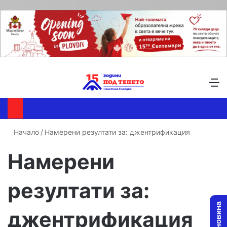
Търсене ...
Switch skin
М
Начало
/
Намерени резултати за: джентрификация
Намерени
резултати за:
джентрификация