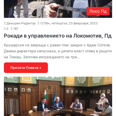
Локо Пд
Дежурен Редактор
12:56ч, четвъртък, 23 февруари, 2023
0
187
Рокади в управлението на Локомотив, Пд
Крушарски се завръща с равен глас заедно с Адам Сотков.
Двама директори напуснаха, а цялата власт отива в ръцете
на Томаш. Започва изграждането на три…
Прочети Повече »