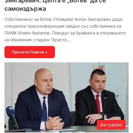
Зингаревич: Целта е „Ботев“ да се
самоиздържа
Собственикът на Ботев (Пловдив) Антон Зингаревич даде
специална пресконференция заедно със собственика на
ПИМК Илиян Филипов. Поводът за брифинга е откриването
на обновения стадион “Христо…
Прочети Повече »
Актуално