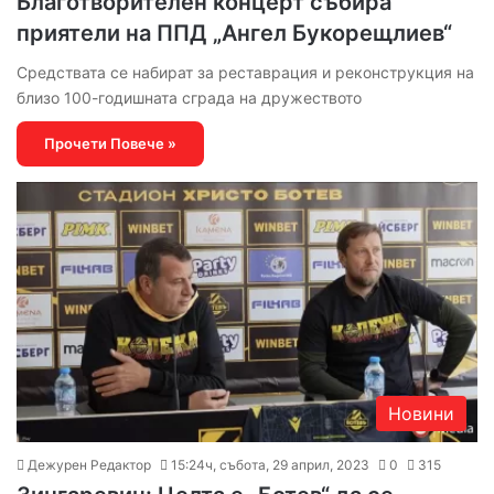
Благотворителен концерт събира
приятели на ППД „Ангел Букорещлиев“
Средствата се набират за реставрация и реконструкция на
близо 100-годишната сграда на дружеството
Прочети Повече »
Новини
Дежурен Редактор
15:24ч, събота, 29 април, 2023
0
315