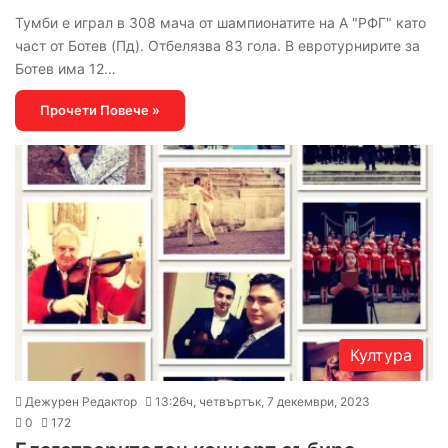
Тумби е играл в 308 мача от шампионатите на А "РФГ" като
част от Ботев (Пд). Отбелязва 83 гола. В евротурнирите за
Ботев има 12…
Прочети Повече »
Култура
Дежурен Редактор
13:26ч, четвъртък, 7 декември, 2023
0
172