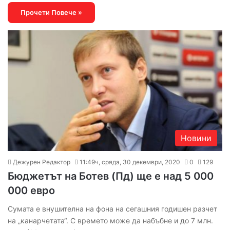
Прочети Повече »
Новини
Дежурен Редактор
11:49ч, сряда, 30 декември, 2020
0
129
Бюджетът на Ботев (Пд) ще е над 5 000
000 евро
Сумата е внушителна на фона на сегашния годишен разчет
на „канарчетата“. С времето може да набъбне и до 7 млн.