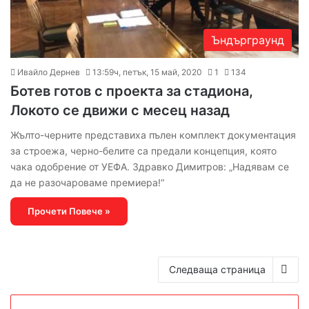
Ъндърграунд
Ивайло Дернев
13:59ч, петък, 15 май, 2020
1
134
Ботев готов с проекта за стадиона,
Локото се движи с месец назад
Жълто-черните представиха пълен комплект документация
за строежа, черно-белите са предали концепция, която
чака одобрение от УЕФА. Здравко Димитров: „Надявам се
да не разочароваме премиера!“
Прочети Повече »
Следваща страница