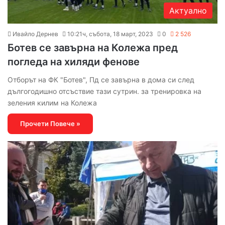
Актуално
Ивайло Дернев
10:21ч, събота, 18 март, 2023
0
2 526
Ботев се завърна на Колежа пред
погледа на хиляди фенове
Отборът на ФК "Ботев", Пд се завърна в дома си след
дългогодишно отсъствие тази сутрин. за тренировка на
зеления килим на Колежа
Прочети Повече »