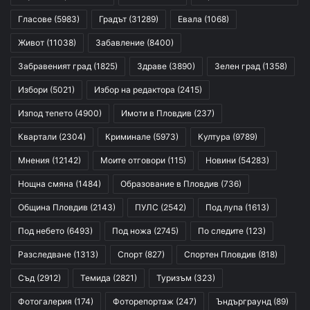
Гласове
(5983)
Градът
(31289)
Евала
(1068)
Живот
(11038)
Забавление
(8400)
Забравеният град
(1825)
Здраве
(3890)
Зелен град
(1358)
Избори
(5021)
Избор на редактора
(2415)
Изпод тепето
(4900)
Имоти в Пловдив
(237)
Квартали
(2304)
Криминале
(5973)
Култура
(9789)
Мнения
(12142)
Моите отговори
(115)
Новини
(54283)
Нощна смяна
(1484)
Образование в Пловдив
(736)
Община Пловдив
(2143)
ПУЛС
(2542)
Под лупа
(1613)
Под небето
(6493)
Под ножа
(2745)
По следите
(123)
Разследване
(1313)
Спорт
(827)
Спортен Пловдив
(818)
Съд
(2912)
Темида
(2821)
Туризъм
(323)
Фотогалерия
(174)
Фоторепортаж
(247)
Ъндърграунд
(89)