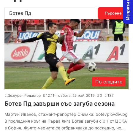
Изпрати новина
Т
ъ
р
с
е
н
е
з
а
:
По следите
Дежурен Редактор
12:11ч, събота, 25 май, 2019
0
137
Ботев Пд завърши със загуба сезона
Мартин Иванов, стажант-репортер Снимка: botevplovdiv.bg
В последния кръг на Първа лига Ботев загуби с 0:1 от ЦСКА
в София. Жълто-черните се отбраняваха до последно, но…