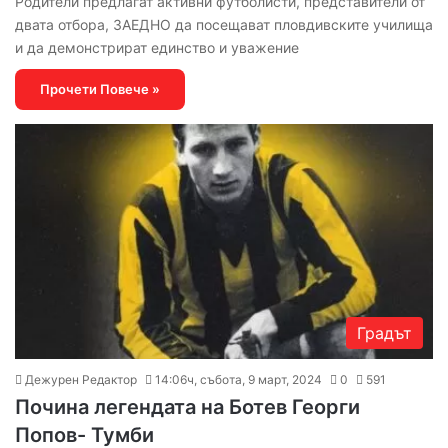
Родители предлагат активни футболисти, представители от
двата отбора, ЗАЕДНО да посещават пловдивските училища
и да демонстрират единство и уважение
Прочети Повече »
Градът
Дежурен Редактор
14:06ч, събота, 9 март, 2024
0
591
Почина легендата на Ботев Георги
Попов- Тумби