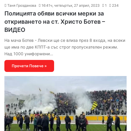
Таня Грозданова
16:41ч, четвъртък, 27 април, 2023
1
234
Полицията обяви всички мерки за
откриването на ст. Христо Ботев –
ВИДЕО
На мача Ботев - Левски ще се влиза през 8 входа, на всеки
ще има по две КППТ-а със строг пропускателен режим.
Над 1000 униформени…
Прочети Повече »