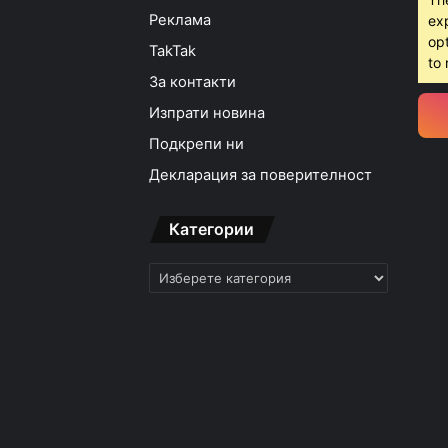
Реклама
ex
opt
TakTak
to 
За контакти
Изпрати новина
Подкрепи ни
Декларация за поверителност
Категории
Категории