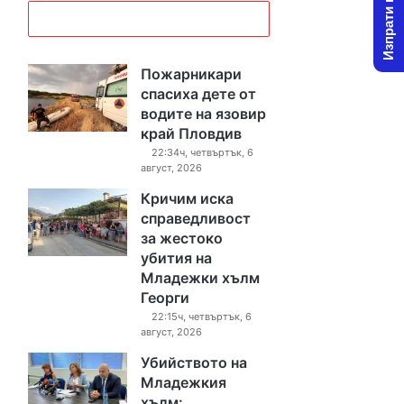
Изпрати новина
Пожарникари
спасиха дете от
водите на язовир
край Пловдив
22:34ч, четвъртък, 6
август, 2026
Кричим иска
справедливост
за жестоко
убития на
Младежки хълм
Георги
22:15ч, четвъртък, 6
август, 2026
Убийството на
Младежкия
хълм: