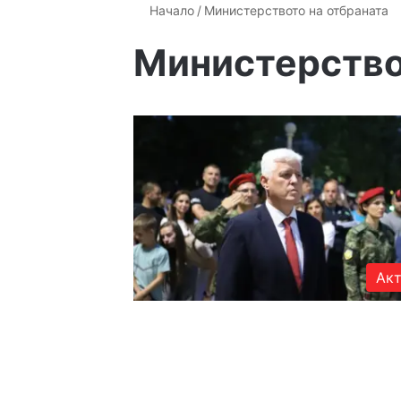
Начало
/
Министерството на отбраната
Министерство
Акт