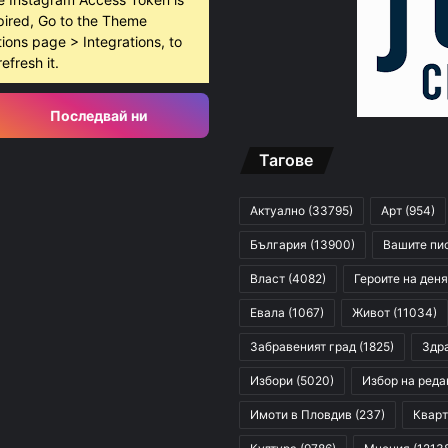
pired, Go to the Theme
ions page > Integrations, to
refresh it.
Последвай ни
Тагове
Актуално
(33795)
Арт
(954)
България
(13900)
Вашите пи
Власт
(4082)
Героите на деня
Евала
(1067)
Живот
(11034)
Забравеният град
(1825)
Здр
Избори
(5020)
Избор на реда
Имоти в Пловдив
(237)
Кварт