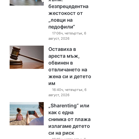
безпрецедентна
жестокост от
„ловци на
педофили“
17:06ч, четвъртък, 6
август, 2026
Оставиха в
ареста мъж,
обвинен в
отвличането на
жена си и детето
им
16:40ч, четвъртък, 6
август, 2026
„Sharenting“ или
как с една
снимка от плажа
излагаме детето
си на риск