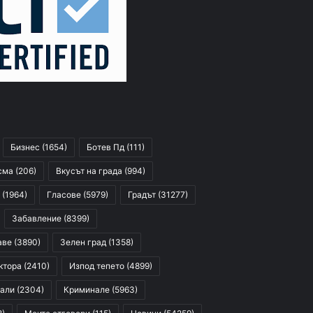
Бизнес
(1654)
Ботев Пд
(111)
сма
(206)
Вкусът на града
(994)
(1964)
Гласове
(5979)
Градът
(31277)
Забавление
(8399)
аве
(3890)
Зелен град
(1358)
ктора
(2410)
Изпод тепето
(4899)
али
(2304)
Криминале
(5963)