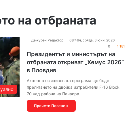
то на отбраната
Дежурен Редактор
08:46ч, сряда, 3 юни, 2026
0
1 181
Президентът и министърът на
отбраната откриват „Хемус 2026“
в Пловдив
Акцент в официалната програма ще бъде
прелитането на двойка изтребители F-16 Block
уално
70 над района на Панаира.
Прочети Повече »