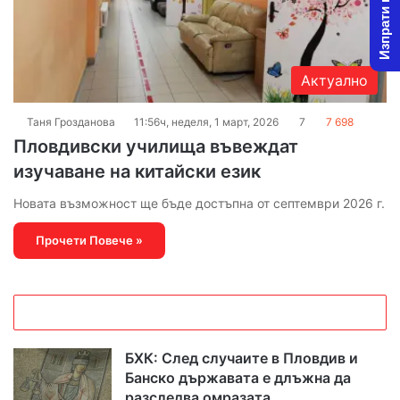
Изпрати новина
Актуално
Таня Грозданова
11:56ч, неделя, 1 март, 2026
7
7 698
Пловдивски училища въвеждат
изучаване на китайски език
Новата възможност ще бъде достъпна от септември 2026 г.
Прочети Повече »
БХК: След случаите в Пловдив и
Банско държавата е длъжна да
разследва омразата