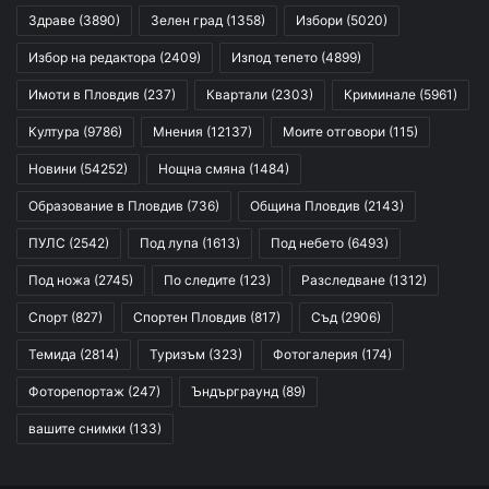
Здраве
(3890)
Зелен град
(1358)
Избори
(5020)
Избор на редактора
(2409)
Изпод тепето
(4899)
Имоти в Пловдив
(237)
Квартали
(2303)
Криминале
(5961)
Култура
(9786)
Мнения
(12137)
Моите отговори
(115)
Новини
(54252)
Нощна смяна
(1484)
Образование в Пловдив
(736)
Община Пловдив
(2143)
ПУЛС
(2542)
Под лупа
(1613)
Под небето
(6493)
Под ножа
(2745)
По следите
(123)
Разследване
(1312)
Спорт
(827)
Спортен Пловдив
(817)
Съд
(2906)
Темида
(2814)
Туризъм
(323)
Фотогалерия
(174)
Фоторепортаж
(247)
Ъндърграунд
(89)
вашите снимки
(133)