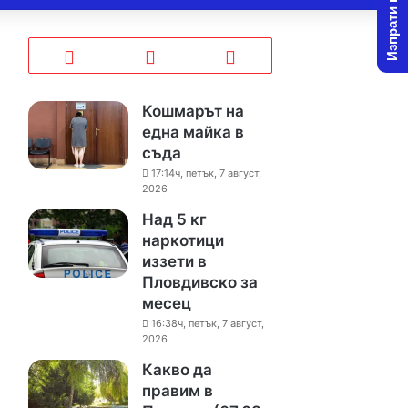
Изпрати новина
Кошмарът на
една майка в
съда
17:14ч, петък, 7 август,
2026
Над 5 кг
наркотици
иззети в
Пловдивско за
месец
16:38ч, петък, 7 август,
2026
Какво да
правим в