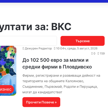
ултати за:
ВКС
Търсене
за:
Дежурен Редактор
10:04ч, сряда, 5 август, 2026
0
159
До 102 500 евро за малки и
средни фирми в Пловдивско
Фирми, регистрирани и развиващи дейност на
територията на общините Калояново,
Съединение, Първомай, Родопи и Перущица,
изнес
могат да кандидатстват
Прочети Повече »