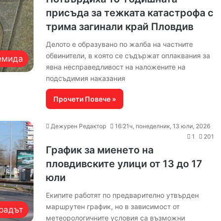
присъда за тежката катастрофа с
трима загинали край Пловдив
Делото е образувано по жалба на частните
обвинители, в която се съдържат оплаквания за
емида
явна несправедливост на наложените на
подсъдимия наказания
Прочети Повече »
Дежурен Редактор
16:21ч, понеделник, 13 юли, 2026
1
201
График за миенето на
пловдивските улици от 13 до 17
юли
Екипите работят по предварително утвърден
маршрутен график, но в зависимост от
радът
метеорологичните условия са възможни