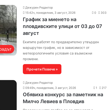
Дежурен Редактор
15:42ч, понеделник, 3 август, 2026
0
303
График за миенето на
пловдивските улици от 03 до 07
август
Екипите работят по предварително утвърден
маршрутен график, но в зависимост от
радът
метеорологичните условия са възможни
промени.
Прочети Повече »
Дежурен Редактор
09:49ч, понеделник, 3 август, 2026
1
217
Обявиха конкурс за паметник на
Милчо Левиев в Пловдив