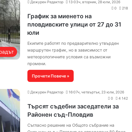
Дежурен Редактор
13:03ч, вторник, 28 юли, 2026
0
218
График за миенето на
пловдивските улици от 27 до 31
юли
Екипите работят по предварително утвърден
маршрутен график, но в зависимост от
радът
метеорологичните условия са възможни
промени.
Прочети Повече »
Дежурен Редактор
16:07ч, четвъртък, 23 юли, 2026
0
4 142
Търсят съдебни заседатели за
Районен съд-Пловдив
Съгласно решение на Общото събрание на
Окръжен съд – Пловдив са определени 80 броя