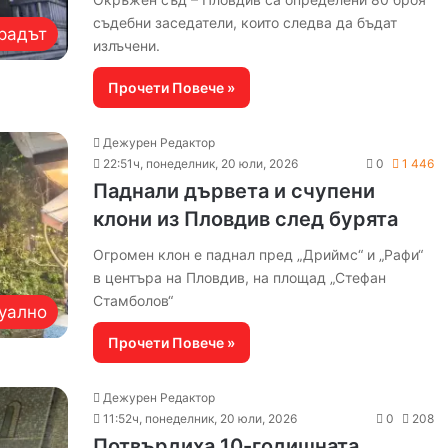
съдебни заседатели, които следва да бъдат
радът
излъчени.
Прочети Повече »
Дежурен Редактор
22:51ч, понеделник, 20 юли, 2026
0
1 446
Паднали дървета и счупени
клони из Пловдив след бурята
Огромен клон е паднал пред „Дриймс“ и „Рафи“
в центъра на Пловдив, на площад „Стефан
Стамболов“
уално
Прочети Повече »
Дежурен Редактор
11:52ч, понеделник, 20 юли, 2026
0
208
Потвърдиха 10-годишната