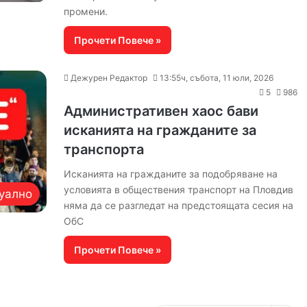
промени.
Прочети Повече »
Дежурен Редактор
13:55ч, събота, 11 юли, 2026
5
986
Административен хаос бави
исканията на гражданите за
транспорта
Исканията на гражданите за подобряване на
условията в обществения транспорт на Пловдив
уално
няма да се разгледат на предстоящата сесия на
ОбС
Прочети Повече »