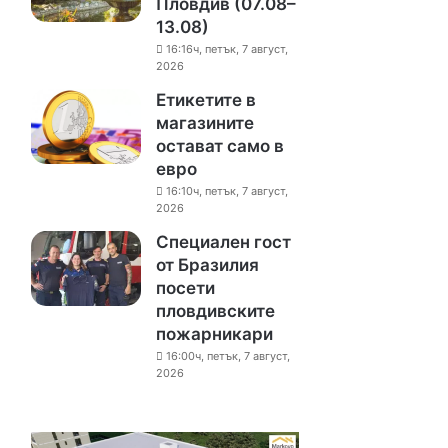
Пловдив (07.08–
13.08)
16:16ч, петък, 7 август,
2026
Етикетите в
магазините
остават само в
евро
16:10ч, петък, 7 август,
2026
Специален гост
от Бразилия
посети
пловдивските
пожарникари
16:00ч, петък, 7 август,
2026