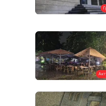
Г
Акт