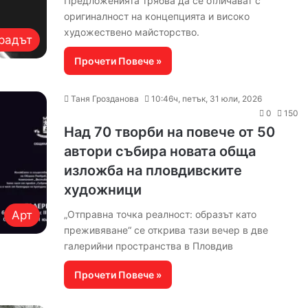
Предложенията трябва да се отличават с
оригиналност на концепцията и високо
художествено майсторство.
радът
Прочети Повече »
Таня Грозданова
10:46ч, петък, 31 юли, 2026
0
150
Над 70 творби на повече от 50
автори събира новата обща
изложба на пловдивските
художници
Арт
„Отправна точка реалност: образът като
преживяване“ се открива тази вечер в две
галерийни пространства в Пловдив
Прочети Повече »