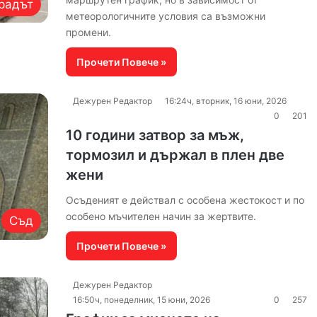
радът
метеорологичните условия са възможни
промени.
Прочети Повече »
Дежурен Редактор
16:24ч, вторник, 16 юни, 2026
0
201
10 години затвор за мъж,
тормозил и държал в плен две
жени
Осъденият е действал с особена жестокост и по
особено мъчителен начин за жертвите.
Съд
Прочети Повече »
Дежурен Редактор
16:50ч, понеделник, 15 юни, 2026
0
257