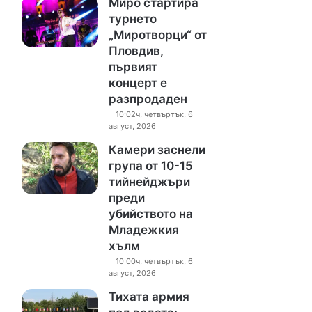
Миро стартира
турнето
„Миротворци“ от
Пловдив,
първият
концерт е
разпродаден
10:02ч, четвъртък, 6
август, 2026
Камери заснели
група от 10-15
тийнейджъри
преди
убийството на
Младежкия
хълм
10:00ч, четвъртък, 6
август, 2026
Тихата армия