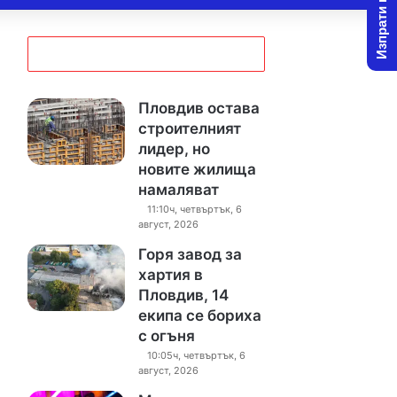
Изпрати новина
Пловдив остава
строителният
лидер, но
новите жилища
намаляват
11:10ч, четвъртък, 6
август, 2026
Горя завод за
хартия в
Пловдив, 14
екипа се бориха
с огъня
10:05ч, четвъртък, 6
август, 2026