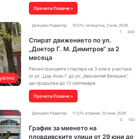
Прочети Повече »
Дежурен Редактор
15:27ч, четвъртък, 2 юли, 2026
1
340
Спират движението по ул.
„Доктор Г. М. Димитров“ за 2
месеца
Реконструкцията стартира на 3 юли в участъка
от ул. „Цар Асен I“ до ул. „Авксентий Велешки",
уално
ще продължи до 13 септември
Прочети Повече »
Дежурен Редактор
11:37ч, вторник, 30 юни, 2026
0
142
График за миенето на
пловдивските улици от 29 юни до