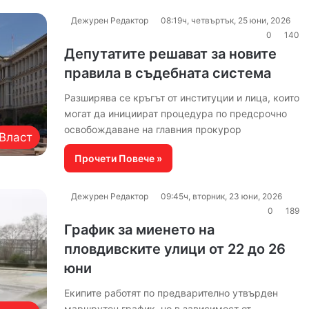
Дежурен Редактор
08:19ч, четвъртък, 25 юни, 2026
0
140
Депутатите решават за новите
правила в съдебната система
Разширява се кръгът от институции и лица, които
могат да инициират процедура по предсрочно
освобождаване на главния прокурор
Власт
Прочети Повече »
Дежурен Редактор
09:45ч, вторник, 23 юни, 2026
0
189
График за миенето на
пловдивските улици от 22 до 26
юни
Екипите работят по предварително утвърден
маршрутен график, но в зависимост от