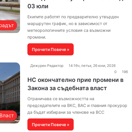
03 юли
Екипите работят по предварително утвърден
маршрутен график, но в зависимост от
радът
метеорологичните условия са възможни
промени.
Прочети Повече »
Дежурен Редактор
14:16ч, петък, 26 юни, 2026
0
196
НС окончателно прие промени в
Закона за съдебната власт
Ограничава се възможността на
председателите на ВКС, ВАС и главния прокурор
да бъдат избирани за членове на ВСС
Власт
Прочети Повече »