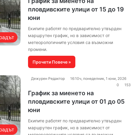
График за миенето на
пловдивските улици от 15 до 19
юни
Екипите работят по предварително утвърден
маршрутен график, но в зависимост от
радът
метеорологичните условия са възможни
промени.
Прочети Повече »
Дежурен Редактор
16:10ч, понеделник, 1 юни, 2026
0
153
График за миенето на
пловдивските улици от 01 до 05
юни
Екипите работят по предварително утвърден
маршрутен график, но в зависимост от
радът
метеорологичните условия са възможни