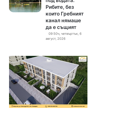
под водата:
Рибите, без
които Гребният
канал нямаше
да е същият
09:50ч, четвъртък, 6
август, 2026