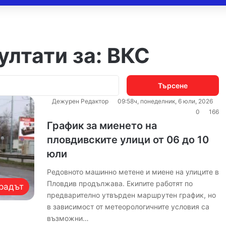
ултати за:
ВКС
Търсене
за:
Дежурен Редактор
09:58ч, понеделник, 6 юли, 2026
0
166
График за миенето на
пловдивските улици от 06 до 10
юли
Редовното машинно метене и миене на улиците в
Пловдив продължава. Екипите работят по
радът
предварително утвърден маршрутен график, но
в зависимост от метеорологичните условия са
възможни…