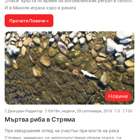
„спаси“ кръста по време на Богоявленския ритуал в селото.
И в Маноле играха хоро в реката
Прочети Повече »
Новини
Дежурен Редактор
09:19ч, неделя, 29 септември, 2019
0
130
Мъртва риба в Стряма
При извършения оглед на участък при моста на река
Стряма, намиращ се непосредствено преди града, са