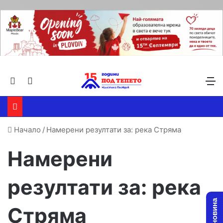
Търсене ...
Switch skin
М
Начало
/
Намерени резултати за: река Стряма
Намерени
резултати за:
река
Стряма