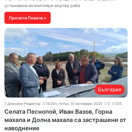
установени екземпляри мъртва риба
Прочети Повече »
България
Дежурен Редактор
16:20ч, петък, 10 октомври, 2025
0
325
Селата Песнопой, Иван Вазов, Горна
махала и Долна махала са застрашени от
наводнение