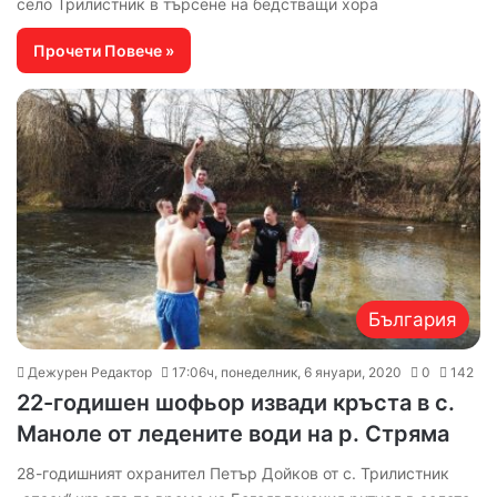
село Трилистник в търсене на бедстващи хора
Прочети Повече »
България
Дежурен Редактор
17:06ч, понеделник, 6 януари, 2020
0
142
22-годишен шофьор извади кръста в с.
Маноле от ледените води на р. Стряма
28-годишният охранител Петър Дойков от с. Трилистник