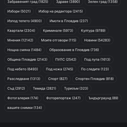
Забравеният град
(1825)
Здраве
(3890)
Зелен град
(1358)
Избори
(5021)
Избор на редактора
(2415)
Изпод тепето
(4900)
Имоти в Пловдив
(237)
Квартали
(2304)
Криминале
(5973)
Култура
(9789)
Мнения
(12142)
Моите отговори
(115)
Новини
(54283)
Нощна смяна
(1484)
Образование в Пловдив
(736)
Община Пловдив
(2143)
ПУЛС
(2542)
Под лупа
(1613)
Под небето
(6493)
Под ножа
(2745)
По следите
(123)
Разследване
(1313)
Спорт
(827)
Спортен Пловдив
(818)
Съд
(2912)
Темида
(2821)
Туризъм
(323)
Фотогалерия
(174)
Фоторепортаж
(247)
Ъндърграунд
(89)
вашите снимки
(134)