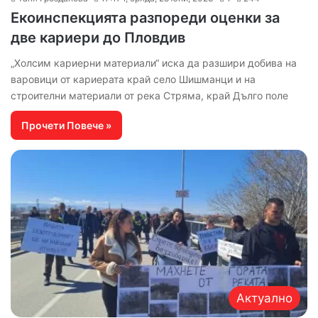
Екоинспекцията разпореди оценки за
две кариери до Пловдив
„Холсим кариерни материали“ иска да разшири добива на
варовици от кариерата край село Шишманци и на
строителни материали от река Стряма, край Дълго поле
Прочети Повече »
Актуално