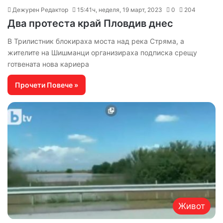
Дежурен Редактор
15:41ч, неделя, 19 март, 2023
0
204
Два протеста край Пловдив днес
В Трилистник блокираха моста над река Стряма, а
жителите на Шишманци организираха подписка срещу
готвената нова кариера
Прочети Повече »
Живот