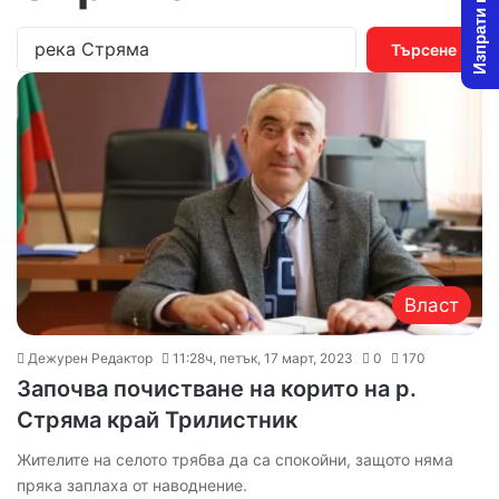
Изпрати новина
Т
ъ
р
с
е
н
е
з
а
:
Власт
Дежурен Редактор
11:28ч, петък, 17 март, 2023
0
170
Започва почистване на корито на р.
Стряма край Трилистник
Жителите на селото трябва да са спокойни, защото няма
пряка заплаха от наводнение.