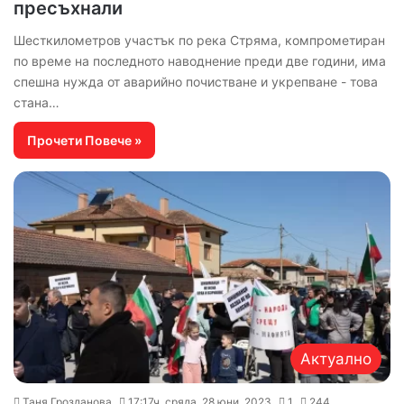
пресъхнали
Шесткилометров участък по река Стряма, компрометиран
по време на последното наводнение преди две години, има
спешна нужда от аварийно почистване и укрепване - това
стана…
Прочети Повече »
Актуално
Таня Грозданова
17:17ч, сряда, 28 юни, 2023
1
244