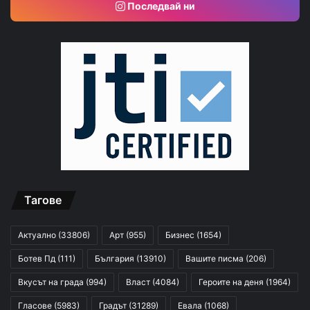
Последвай ни
Тагове
Актуално
(33806)
Арт
(955)
Бизнес
(1654)
Ботев Пд
(111)
България
(13910)
Вашите писма
(206)
Вкусът на града
(994)
Власт
(4084)
Героите на деня
(1964)
Гласове
(5983)
Градът
(31289)
Евала
(1068)