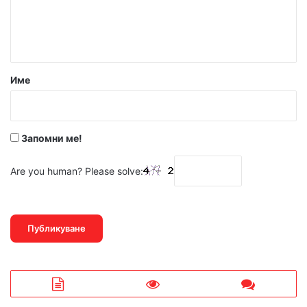
н
т
а
р
Име
:
*
Запомни ме!
Are you human? Please solve: