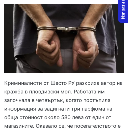
Изпрати новина
Криминалисти от Шесто РУ разкриха автор на
кражба в пловдивски мол. Работата им
започнала в четвъртък, когато постъпила
информация за задигнати три парфюма на
обща стойност около 580 лева от един от
магазините. Оказало се, че посегателството е