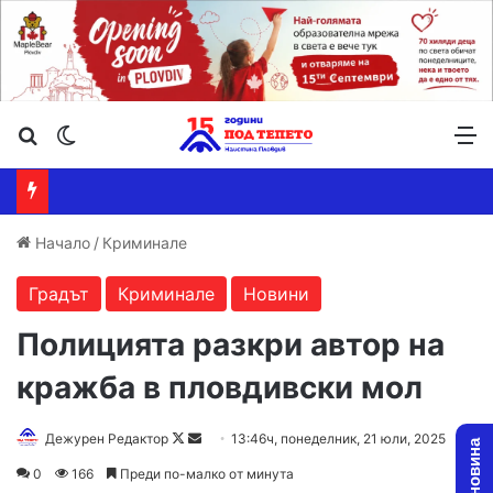
Търсене ...
Switch skin
М
Начало
/
Криминале
Градът
Криминале
Новини
Полицията разкри автор на
кражба в пловдивски мол
Follow
Send
Дежурен Редактор
13:46ч, понеделник, 21 юли, 2025
on
an
0
166
Преди по-малко от минута
X
email