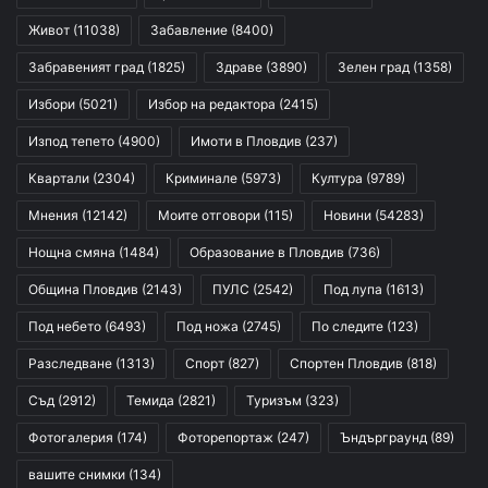
Живот
(11038)
Забавление
(8400)
Забравеният град
(1825)
Здраве
(3890)
Зелен град
(1358)
Избори
(5021)
Избор на редактора
(2415)
Изпод тепето
(4900)
Имоти в Пловдив
(237)
Квартали
(2304)
Криминале
(5973)
Култура
(9789)
Мнения
(12142)
Моите отговори
(115)
Новини
(54283)
Нощна смяна
(1484)
Образование в Пловдив
(736)
Община Пловдив
(2143)
ПУЛС
(2542)
Под лупа
(1613)
Под небето
(6493)
Под ножа
(2745)
По следите
(123)
Разследване
(1313)
Спорт
(827)
Спортен Пловдив
(818)
Съд
(2912)
Темида
(2821)
Туризъм
(323)
Фотогалерия
(174)
Фоторепортаж
(247)
Ъндърграунд
(89)
вашите снимки
(134)