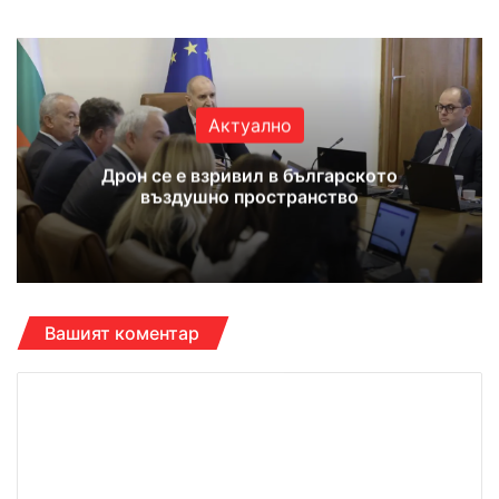
Актуално
Дрон се е взривил в българското
въздушно пространство
Вашият коментар
К
о
м
е