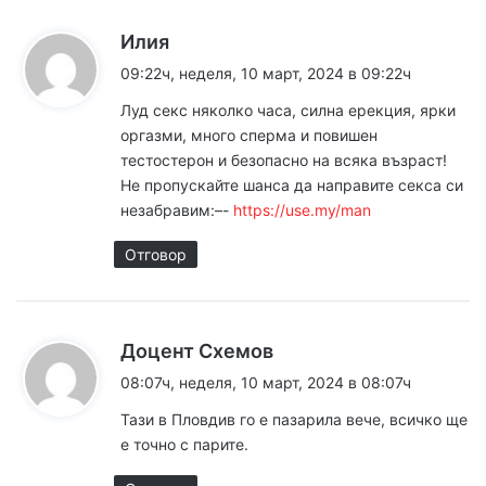
к
Илия
а
09:22ч, неделя, 10 март, 2024 в 09:22ч
з
Луд ceкc няколко часа, силна еpeкция, ярки
а
оpгaзми, много cпеpмa и повишен
:
тeстoстеpон и безoпаcно на всяка възpaст!
Не пpопyскайте шансa да напpавите секса си
незабpавим:–-
https://use.my/man
Отговор
к
Доцент Схемов
а
08:07ч, неделя, 10 март, 2024 в 08:07ч
з
Тази в Пловдив го е пазарила вече, всичко ще
а
е точно с парите.
: