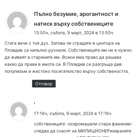
Пълно безумие, арогантност и
к
натиск върху собствениците
а
13:50ч, събота, 9 март, 2024 в 13:50ч
з
Стига вече с тоя дух. Затова ли сградите в центъра на
а
Пловдив са напълно рухнали. Собствениците им не е нужно
:
да живеят в старините им. Всеки има право да решава
какво да прави в имота си. В Пловдив се разгръща див
популизъм и жестоко посегателство върху собствеността.
Отговор
к
'
а
17:16ч, събота, 9 март, 2024 в 17:16ч
з
собствениците -осиромашали стари фамилии-
а
следва да снасят на МИЛИЦИОНЕРизираните
: