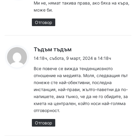
Ми не, нямат такива права, ако бяха на къра,
а
може би.
:
Отговор
к
Тъдъм тъдъм
а
14:18ч, събота, 9 март, 2024 в 14:18ч
з
Все повече се вижда тенденциозното
а
отношение на медията. Моля, следващия път
:
понеже сте най-обективни, последна
инстанция, най-прави, жълто-паветни да по-
напишете, ама тънко, че да не го обидите, за
кмета на централен, който носи най-голяма
отговорност.
Отговор