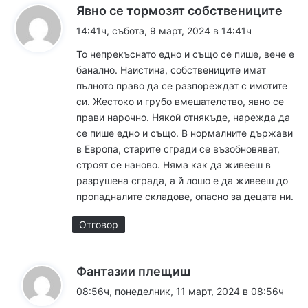
к
Явно се тормозят собствениците
а
14:41ч, събота, 9 март, 2024 в 14:41ч
з
То непрекъснато едно и също се пише, вече е
а
банално. Наистина, собствениците имат
:
пълното право да се разпореждат с имотите
си. Жестоко и грубо вмешателство, явно се
прави нарочно. Някой отнякъде, нарежда да
се пише едно и също. В нормалните държави
в Европа, старите сгради се възобновяват,
строят се наново. Няма как да живееш в
разрушена сграда, а й лошо е да живееш до
пропадналите складове, опасно за децата ни.
Отговор
к
Фантазии плещиш
а
08:56ч, понеделник, 11 март, 2024 в 08:56ч
з