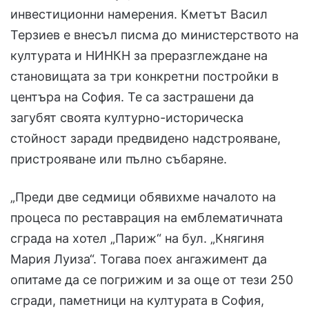
инвестиционни намерения. Кметът Васил
Терзиев е внесъл писма до министерството на
културата и НИНКН за преразглеждане на
становищата за три конкретни постройки в
центъра на София. Те са застрашени да
загубят своята културно-историческа
стойност заради предвидено надстрояване,
пристрояване или пълно събаряне.
„Преди две седмици обявихме началото на
процеса по реставрация на емблематичната
сграда на хотел „Париж“ на бул. „Княгиня
Мария Луиза“. Тогава поех ангажимент да
опитаме да се погрижим и за още от тези 250
сгради, паметници на културата в София,