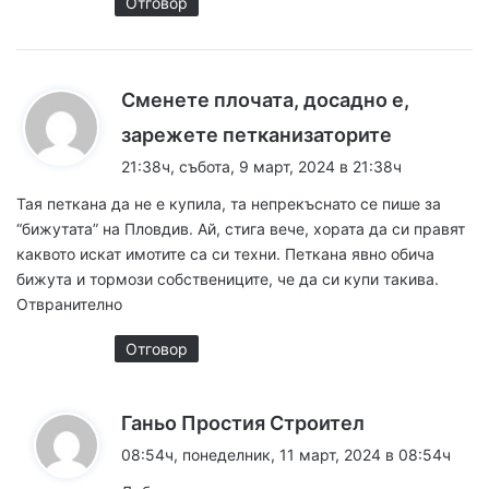
Отговор
Сменете плочата, досадно е,
к
зарежете петканизаторите
а
21:38ч, събота, 9 март, 2024 в 21:38ч
з
Тая петкана да не е купила, та непрекъснато се пише за
а
“бижутата” на Пловдив. Ай, стига вече, хората да си правят
:
каквото искат имотите са си техни. Петкана явно обича
бижута и тормози собствениците, че да си купи такива.
Отвранително
Отговор
к
Ганьо Простия Строител
а
08:54ч, понеделник, 11 март, 2024 в 08:54ч
з