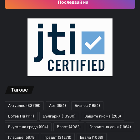
Последвай ни
Тагове
Актуално
(33796)
Арт
(954)
Бизнес
(1654)
Ботев Пд
(111)
България
(13900)
Вашите писма
(206)
Вкусът на града
(994)
Власт
(4082)
Героите на деня
(1964)
Гласове
(5979)
Градът
(31278)
Евала
(1068)