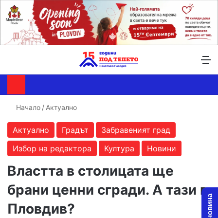
Търсене ...
Switch skin
М
Начало
/
Актуално
Актуално
Градът
Забравеният град
Избор на редактора
Култура
Новини
Властта в столицата ще
брани ценни сгради. А тази в
Пловдив?