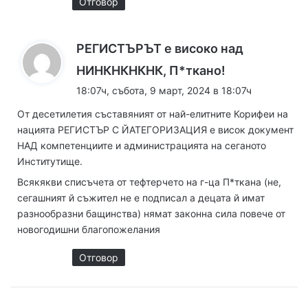
Отговор
РЕГИСТЪРЪТ е високо над
к
НИНКНКНКНК, П*ткано!
а
18:07ч, събота, 9 март, 2024 в 18:07ч
з
От десетилетия съставяният от най-елитните Корифеи на
а
нацията РЕГИСТЪР С ЙАТЕГОРИЗАЦИЯ е висок документ
:
НАД компетенциите и администрацията на сеганото
Институтище.
Всякякви списъчета от тефтерчето на г-ца П*ткана (не,
сегашният й съжител не е подписал а децата й имат
разнообразни бащинства) нямат законна сила повече от
новогодишни благопожелания
Отговор