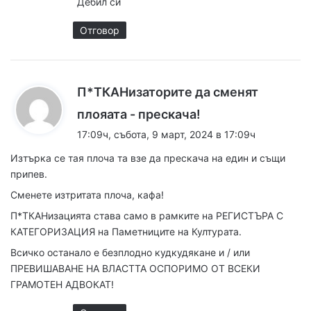
Дебил си
а
:
Отговор
П*ТКАНизаторите да сменят
к
плояата - прескача!
а
17:09ч, събота, 9 март, 2024 в 17:09ч
з
Изтърка се тая плоча та взе да прескача на един и същи
а
припев.
:
Сменете изтритата плоча, кафа!
П*ТКАНизацията става само в рамките на РЕГИСТЪРА С
КАТЕГОРИЗАЦИЯ на Паметниците на Културата.
Всичко останало е безплодно кудкудякане и / или
ПРЕВИШАВАНЕ НА ВЛАСТТА ОСПОРИМО ОТ ВСЕКИ
ГРАМОТЕН АДВОКАТ!