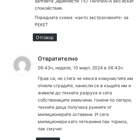
заптиета „идиялисти“ ПО ТАРИФАТА ако искат
спокойствие.
Поредната схема -както застраховките- за
РЕКЕТ
Отговор
к
Отвратително
а
06:43ч, неделя, 10 март, 2024 в 06:43ч
з
Прав си, не стига че някога комунистите им
а
отнели сградите, нанесли се в къщите им и
:
живели до тяхната разруха и сега
собствениците измъчени, гонени по лагери,
техните деца получиха руините от
милиционерите оставени. И сега
милиционери като петканини пак тормоз,
пак смучат.