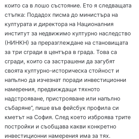
които са в лошо състояние. Ето я следващата
стъпка: Подадох писма до министъра на
културата и директора на Националния
институт за недвижимо културно наследство
(НИНКН) за преразглеждане на становищата
за три сгради в центъра в града. Това са
сгради, които са застрашени да загубят
своята културно-историческа стойност и
напълно да изчезнат поради инвестиционни
намерения, предвиждащи тяхното
надстрояване, пристрояване или напълно
събаряне“, пише във фейсбук профила си
кметът на София. След което изброява трите
постройки и съобщава какви конкретно
инвестиционни намерения има за тях.