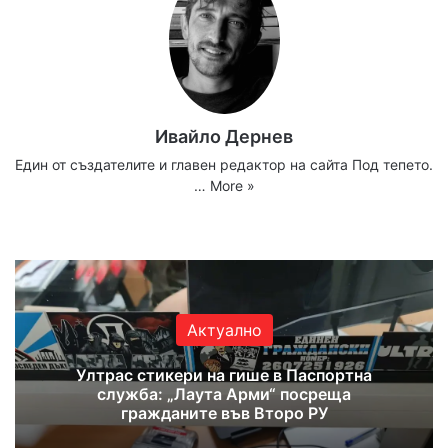
Ивайло Дернев
Един от създателите и главен редактор на сайта Под тепето.
…
More »
Website
Facebook
X
YouTube
Instagram
Актуално
Ултрас стикери на гише в Паспортна
служба: „Лаута Арми“ посреща
гражданите във Второ РУ