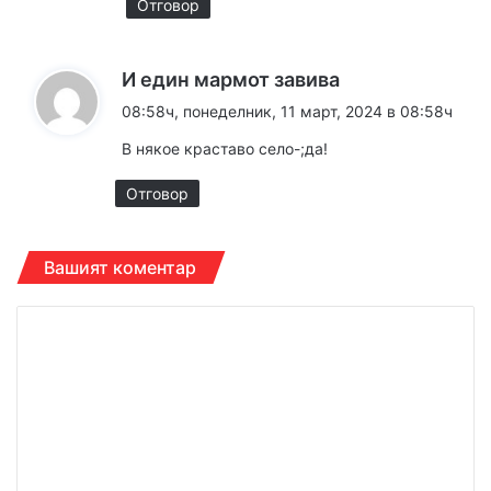
Отговор
к
И един мармот завива
а
08:58ч, понеделник, 11 март, 2024 в 08:58ч
з
В някое краставо село-;да!
а
:
Отговор
Вашият коментар
К
о
м
е
н
т