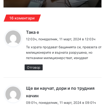
16 коментари
к
Така е
а
12:03ч, понеделник, 11 март, 2024 в 12:03ч
з
Те хората продават бащинията си, превзета от
а
милиционерите и върната разрушена, но
:
петканини милиционерстват, изнудват
Отговор
Ще ви научат, дори и по трудния
к
начин
а
09:01ч, понеделник, 11 март, 2024 в 09:01ч