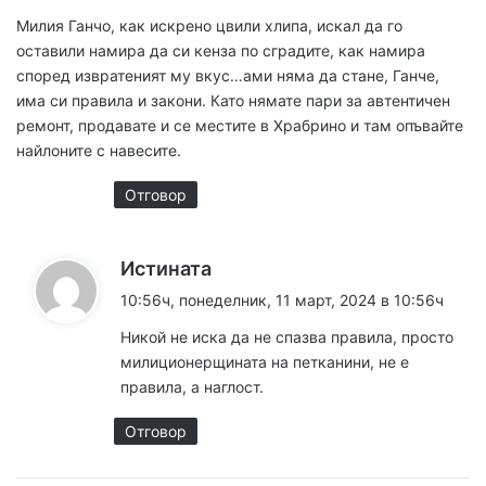
з
Милия Ганчо, как искрено цвили хлипа, искал да го
а
оставили намира да си кенза по сградите, как намира
:
според извратеният му вкус…ами няма да стане, Ганче,
има си правила и закони. Като нямате пари за автентичен
ремонт, продавате и се местите в Храбрино и там опъвайте
найлоните с навесите.
Отговор
к
Истината
а
10:56ч, понеделник, 11 март, 2024 в 10:56ч
з
Никой не иска да не спазва правила, просто
а
милиционерщината на петканини, не е
:
правила, а наглост.
Отговор