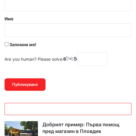
а
р
Име
:
*
Запомни ме!
Are you human? Please solve:
Добрият пример: Първа помощ
пред магазин в Пловдив