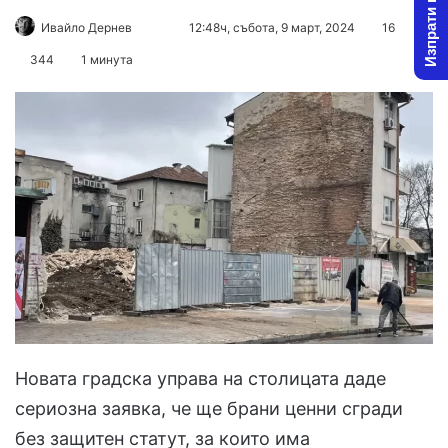
Изпрати новина
Follow
Send
Ивайло Дернев
12:48ч, събота, 9 март, 2024
16
on
an
344
1 минута
X
email
Новата градска управа на столицата даде
сериозна заявка, че ще брани ценни сгради
без защитен статут, за които има