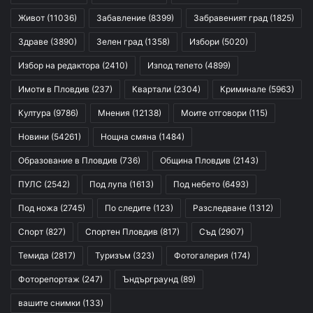
Живот
(11036)
Забавление
(8399)
Забравеният град
(1825)
Здраве
(3890)
Зелен град
(1358)
Избори
(5020)
Избор на редактора
(2410)
Изпод тепето
(4899)
Имоти в Пловдив
(237)
Квартали
(2304)
Криминале
(5963)
Култура
(9786)
Мнения
(12138)
Моите отговори
(115)
Новини
(54261)
Нощна смяна
(1484)
Образование в Пловдив
(736)
Община Пловдив
(2143)
ПУЛС
(2542)
Под лупа
(1613)
Под небето
(6493)
Под ножа
(2745)
По следите
(123)
Разследване
(1312)
Спорт
(827)
Спортен Пловдив
(817)
Съд
(2907)
Темида
(2817)
Туризъм
(323)
Фотогалерия
(174)
Фоторепортаж
(247)
Ъндърграунд
(89)
вашите снимки
(133)