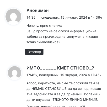
к
Анонимен
а
14:36ч, понеделник, 15 януари, 2024 в 14:36ч
з
Непопулярно мнение:
а
Защо просто не се сложи информационна
:
табела за произхода на монумента и какво
точно символизира?
Отговор
к
ИМПО_ _ _ _ _ _ КМЕТ ОТНОВО...?
а
17:45ч, понеделник, 15 януари, 2024 в 17:45ч
з
Алооо, каратиста, не сме те сложили там за
а
да НЯМАШ СТАНОВИШЕ, за да се подписваш
:
във ведомостта и за да приемаш Посланици
да ти внушават ТЯХНОТО ЛИЧНО МНЕНИЕ.
(докато „иначе“ капе ли – капе… а?)