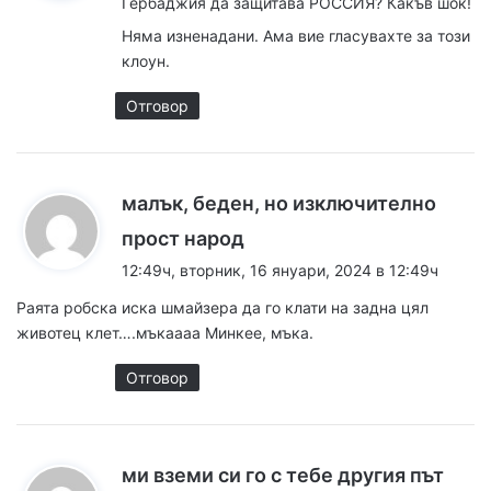
Гербаджия да защитава РОССИЯ? Какъв шок!
а
Няма изненадани. Ама вие гласувахте за този
:
клоун.
Отговор
малък, беден, но изключително
к
прост народ
а
12:49ч, вторник, 16 януари, 2024 в 12:49ч
з
Раята робска иска шмайзера да го клати на задна цял
а
животец клет….мъкаааа Минкее, мъка.
:
Отговор
к
ми вземи си го с тебе другия път