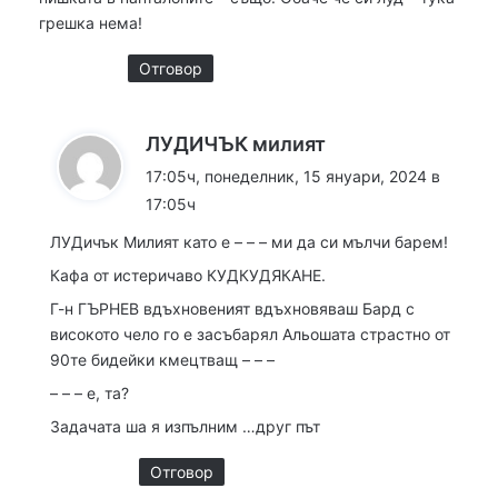
грешка нема!
Отговор
к
ЛУДИЧЪК милият
а
17:05ч, понеделник, 15 януари, 2024 в
з
17:05ч
а
ЛУДичък Милият като е – – – ми да си мълчи барем!
:
Кафа от истеричаво КУДКУДЯКАНЕ.
Г-н ГЪРНЕВ вдъхновеният вдъхновяваш Бард с
високото чело го е засъбарял Альошата страстно от
90те бидейки кмецтващ – – –
– – – е, та?
Задачата ша я изпълним …друг път
Отговор