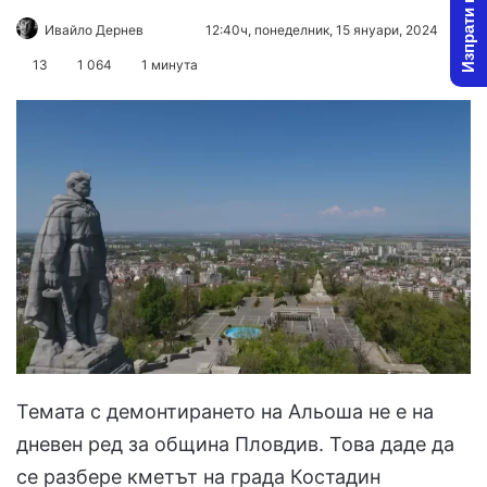
Изпрати новина
Follow
Send
Ивайло Дернев
12:40ч, понеделник, 15 януари, 2024
on
an
13
1 064
1 минута
X
email
Темата с демонтирането на Альоша не е на
дневен ред за община Пловдив. Това даде да
се разбере кметът на града Костадин