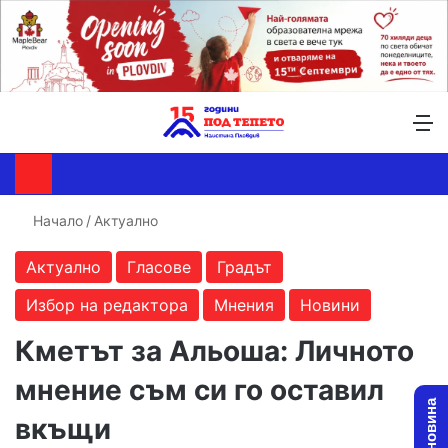
Търсене ...
Switch skin
М
Начало
/
Актуално
Актуално
Гласове
Градът
Избор на редактора
Мнения
Новини
Кметът за Альоша: Личното
мнение съм си го оставил
вкъщи