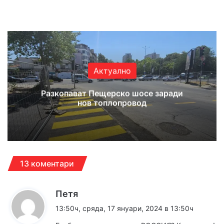
Website
Facebook
X
YouTube
Instagram
Актуално
Разкопават Пещерско шосе заради
нов топлопровод
13 коментари
к
Петя
а
13:50ч, сряда, 17 януари, 2024 в 13:50ч
з