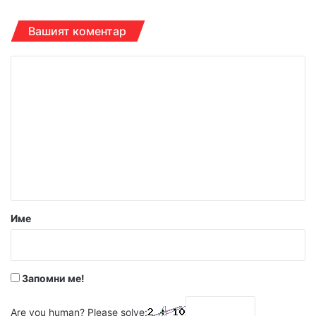
Вашият коментар
К
о
м
е
н
т
а
р
Име
:
*
Запомни ме!
Are you human? Please solve: