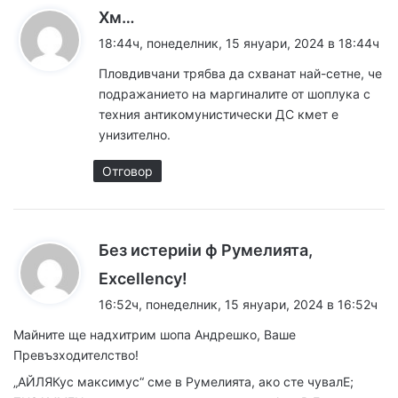
к
Хм…
а
18:44ч, понеделник, 15 януари, 2024 в 18:44ч
з
Пловдивчани трябва да схванат най-сетне, че
а
подражанието на маргиналите от шоплука с
:
техния антикомунистически ДС кмет е
унизително.
Отговор
Без истериiи ф Румелията,
к
Excellency!
а
16:52ч, понеделник, 15 януари, 2024 в 16:52ч
з
Майните ще надхитрим шопа Андрешко, Ваше
а
Превъзходителство!
:
„АЙЛЯКус максимус“ сме в Румелията, ако сте чувалЕ;