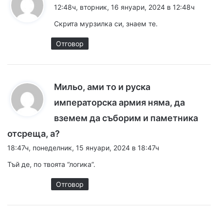
а
12:48ч, вторник, 16 януари, 2024 в 12:48ч
з
Скрита мурзилка си, знаем те.
а
:
Отговор
Мильо, ами то и руска
императорска армия няма, да
вземем да съборим и паметника
к
отсреща, а?
а
18:47ч, понеделник, 15 януари, 2024 в 18:47ч
з
Тъй де, по твоята “логика”.
а
:
Отговор