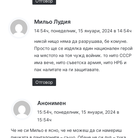
Отговор
к
Мильо Лудия
а
14:54ч, понеделник, 15 януари, 2024 в 14:54ч
з
никой нищо няма да разрушава, бе комуне.
а
Просто ще се издялка един национален герой
:
на мястото на тоя чужд войник. то нито СССР
има вече, нито съветска армия, нито НРБ и
пак налитате на ги защитавате.
Отговор
к
Анонимен
а
15:54ч, понеделник, 15 януари, 2024 в
з
15:54ч
а
Че не си Мильо е ясно, че не можеш да си намериш
:
пишката в панталоните – също. Обаче че си луд – тука