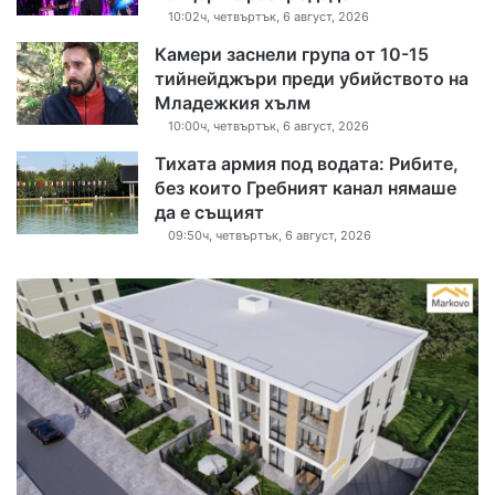
10:02ч, четвъртък, 6 август, 2026
Камери заснели група от 10-15
тийнейджъри преди убийството на
Младежкия хълм
10:00ч, четвъртък, 6 август, 2026
Тихата армия под водата: Рибите,
без които Гребният канал нямаше
да е същият
09:50ч, четвъртък, 6 август, 2026