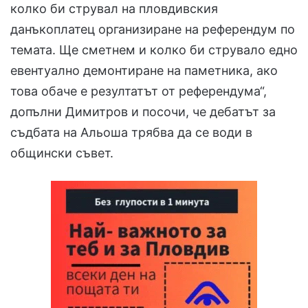
колко би струвал на пловдивския
данъкоплатец организиране на референдум по
темата. Ще сметнем и колко би струвало едно
евентуално демонтиране на паметника, ако
това обаче е резултатът от референдума“,
допълни Димитров и посочи, че дебатът за
съдбата на Альоша трябва да се води в
общински съвет.