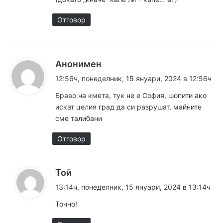
Отговор
к
Анонимен
а
12:56ч, понеделник, 15 януари, 2024 в 12:56ч
з
Браво на кмета, тук не е София, шопити ако
а
искат целия град да си разрушат, майните
:
сме талибани
Отговор
к
Той
а
13:14ч, понеделник, 15 януари, 2024 в 13:14ч
з
Точно!
а
: