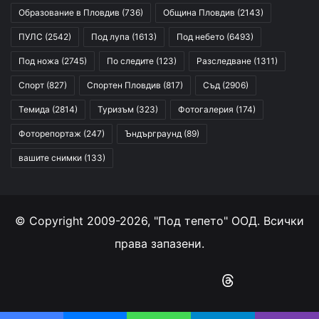
Образование в Пловдив
(736)
Община Пловдив
(2143)
ПУЛС
(2542)
Под лупа
(1613)
Под небето
(6493)
Под ножа
(2745)
По следите
(123)
Разследване
(1311)
Спорт
(827)
Спортен Пловдив
(817)
Съд
(2906)
Темида
(2814)
Туризъм
(323)
Фотогалерия
(174)
Фоторепортаж
(247)
Ъндърграунд
(89)
вашите снимки
(133)
© Copyright 2009-2026, "Под тепето" ООД. Всички
права запазени.
Facebook
YouTube
Instagram
RSS
Threads