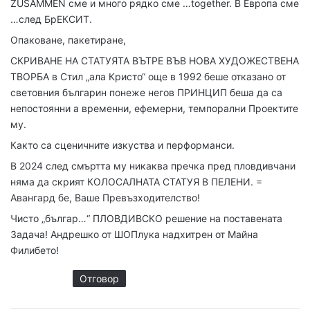
ZUSAMMEN сме и много рядко сме …together. В Европа сме
…след БрЕКСИТ.
Опаковане, пакетиране,
СКРИВАНЕ НА СТАТУЯТА ВЪТРЕ ВЪВ НОВА ХУДОЖЕСТВЕНА
ТВОРБА в Стил „ала Кристо“ още в 1992 беше отказано от
световния българин понеже негов ПРИНЦИП беша да са
непостоянни а временни, ефемерни, темпорални Проектите
му.
Както са сценичните изкуства и перформанси.
В 2024 след смъртта му никаква пречка пред пловдивчани
няма да скрият КОЛОСАЛНАТА СТАТУЯ В ПЕЛЕНИ. =
Авангард бе, Ваше Превъзходителство!
Чисто „българ…“ ПЛОВДИВСКО решение на поставената
Задача! Андрешко от ШОПлука надхитрен от Майна
Филибето!
Отговор