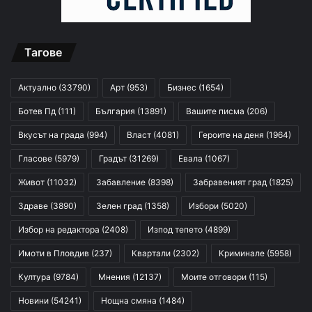
Тагове
Актуално
(33790)
Арт
(953)
Бизнес
(1654)
Ботев Пд
(111)
България
(13891)
Вашите писма
(206)
Вкусът на града
(994)
Власт
(4081)
Героите на деня
(1964)
Гласове
(5979)
Градът
(31269)
Евала
(1067)
Живот
(11032)
Забавление
(8398)
Забравеният град
(1825)
Здраве
(3890)
Зелен град
(1358)
Избори
(5020)
Избор на редактора
(2408)
Изпод тепето
(4899)
Имоти в Пловдив
(237)
Квартали
(2302)
Криминале
(5958)
Култура
(9784)
Мнения
(12137)
Моите отговори
(115)
Новини
(54241)
Нощна смяна
(1484)