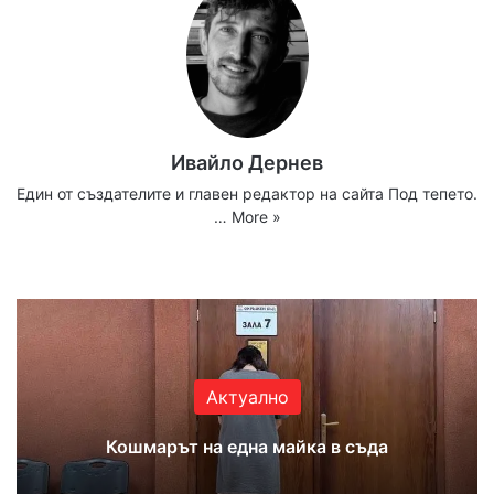
Ивайло Дернев
Един от създателите и главен редактор на сайта Под тепето.
…
More »
Website
Facebook
X
YouTube
Instagram
Актуално
Кошмарът на една майка в съда