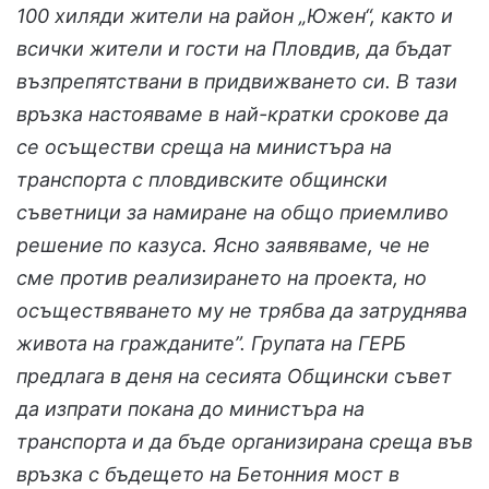
100 хиляди жители на район „Южен“, както и
всички жители и гости на Пловдив, да бъдат
възпрепятствани в придвижването си. В тази
връзка настояваме в най-кратки срокове да
се осъществи среща на министъра на
транспорта с пловдивските общински
съветници за намиране на общо приемливо
решениe по казуса. Ясно заявяваме, че не
сме против реализирането на проекта, но
осъществяването му не трябва да затруднява
живота на гражданите”. Групата на ГЕРБ
предлага в деня на сесията Общински съвет
да изпрати покана до министъра на
транспорта и да бъде организирана среща във
връзка с бъдещето на Бетонния мост в