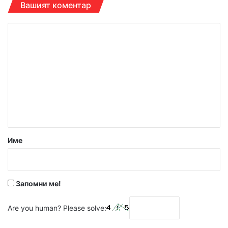
Вашият коментар
К
о
м
е
н
т
а
р
Име
:
*
Запомни ме!
Are you human? Please solve: