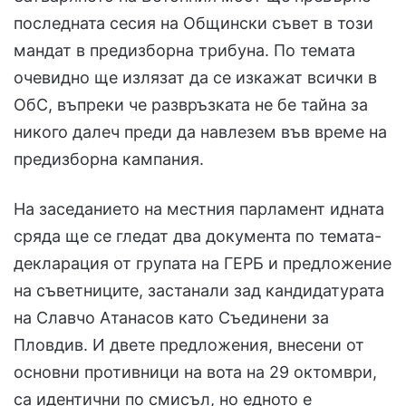
последната сесия на Общински съвет в този
мандат в предизборна трибуна. По темата
очевидно ще излязат да се изкажат всички в
ОбС, въпреки че развръзката не бе тайна за
никого далеч преди да навлезем във време на
предизборна кампания.
На заседанието на местния парламент идната
сряда ще се гледат два документа по темата-
декларация от групата на ГЕРБ и предложение
на съветниците, застанали зад кандидатурата
на Славчо Атанасов като Съединени за
Пловдив. И двете предложения, внесени от
основни противници на вота на 29 октомври,
са идентични по смисъл, но едното е