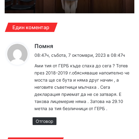
Един коментар
к
Помня
а
08:47ч, събота, 7 октомври, 2023 в 08:47ч
з
Ами тия от ГЕРБ къде спаха до сега ? Тотев
а
през 2018-2019 г.обясняваше напоително че
:
моста ще се бута и няма друг начин , а
неговите съветници мълчаха . Сега
декларация приемат да не се затваря. Е
такова лицемерие няма . Затова на 29.10
метла за тия безличници от ГЕРБ .
Отговор