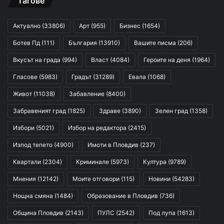
Тагове
Актуално
(33806)
Арт
(955)
Бизнес
(1654)
Ботев Пд
(111)
България
(13910)
Вашите писма
(206)
Вкусът на града
(994)
Власт
(4084)
Героите на деня
(1964)
Гласове
(5983)
Градът
(31289)
Евала
(1068)
Живот
(11038)
Забавление
(8400)
Забравеният град
(1825)
Здраве
(3890)
Зелен град
(1358)
Избори
(5021)
Избор на редактора
(2415)
Изпод тепето
(4900)
Имоти в Пловдив
(237)
Квартали
(2304)
Криминале
(5973)
Култура
(9789)
Мнения
(12142)
Моите отговори
(115)
Новини
(54283)
Нощна смяна
(1484)
Образование в Пловдив
(736)
Община Пловдив
(2143)
ПУЛС
(2542)
Под лупа
(1613)