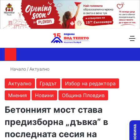
Търсене ...
Switch skin
М
Начало
/
Актуално
Актуално
Градът
Избор на редактора
Мнения
Новини
Община Пловдив
Бетонният мост става
предизборна „дъвка” в
последната сесия на