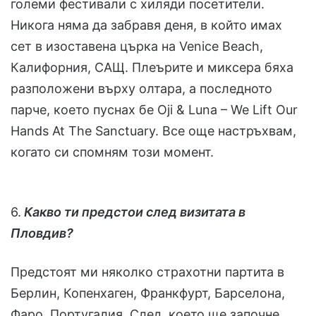
големи фестивали с хиляди посетители.
Никога няма да забравя деня, в който имах
сет в изоставена църка на Venice Beach,
Калифорния, САЩ. Плеърите и миксера бяха
разположени върху олтара, а последното
парче, което пуснах бе Oji & Luna – We Lift Our
Hands At The Sanctuary. Все още настръхвам,
когато си спомням този момент.
6.
Какво ти предстои след визитата в
Пловдив?
Предстоят ми няколко страхотни партита в
Берлин, Копенхаген, Франкфурт, Барселона,
Фаро, Португалия. След, което ще започне