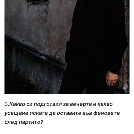
3.
Какво си подготвил за вечерта и какво
усещане искате да оставите във феновете
след партито?