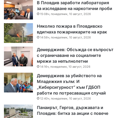
В Пловдив заработи лаборатория
за изследване на наркотични проби
15:08ч, понеделник, 10 август, 2026
Няколко пожара в Пловдивско
вдигнаха пожарникарите на крак
14:56ч, понеделник, 10 август, 2026
Демерджиев: Обсъжда се въпросът
с ограничаване на социалните
мрежи за непълнолетни
14:16ч, понеделник, 10 август, 2026
Демерджиев за убийството на
Младежкия хълм: И
„Киберсигурност“ към ГДБОП
работи по потресаващия случай
12:40ч, понеделник, 10 август, 2026
Панаирът, Гергов, държавата и
Пловдив: битка за акции с повече