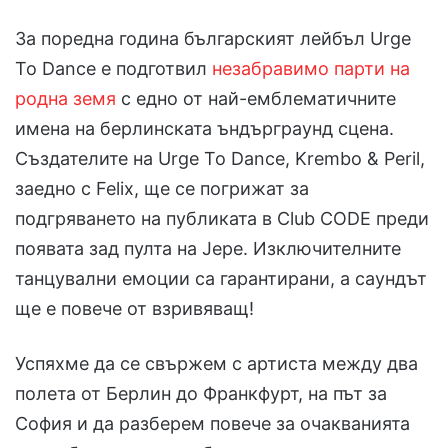
За поредна година българският лейбъл Urge
To Dance е подготвил
незабравимо парти на
родна земя
с едно от най-емблематичните
имена на берлинската ъндърграунд сцена.
Създателите на Urge To Dance, Krembo & Peril,
заедно с Felix, ще се погрижат за
подгряването на публиката в Club CODE преди
появата зад пулта на Jepe. Изключителните
танцувални емоции са гарантирани, а саундът
ще е повече от взривяващ!
Успяхме да се свържем с артиста между два
полета от Берлин до Франкфурт, на път за
София и да разберем повече за очакванията