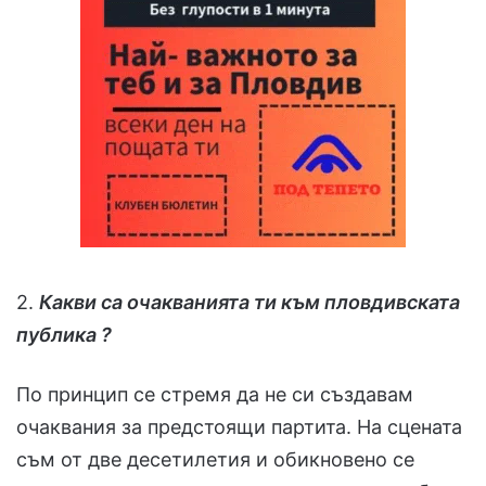
2.
Какви са очакванията ти към пловдивската
публика ?
По принцип се стремя да не си създавам
очаквания за предстоящи партита. На сцената
съм от две десетилетия и обикновено се