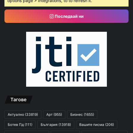
options page > Integrations, to to refresh it.
Последвай ни
Тагове
Актуално
(33819)
Арт
(955)
Бизнес
(1655)
Ботев Пд
(111)
България
(13918)
Вашите писма
(206)