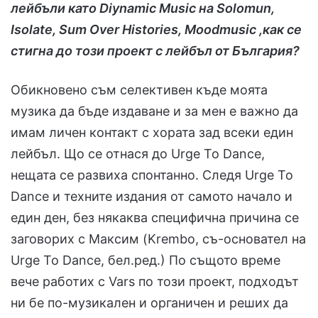
лейбъли като Diynamic Music на Solomun,
Isolate, Sum Over Histories, Moodmusic ,как се
стигна до този проект с лейбъл от България?
Обикновено съм селективен къде моята
музика да бъде издаване и за мен е важно да
имам личен контакт с хората зад всеки един
лейбъл. Що се отнася до Urge To Dance,
нещата се развиха спонтанно. Следя Urge To
Dance и техните издания от самото начало и
един ден, без някаква специфична причина се
заговорих с Максим (Krembo, съ-основател на
Urge To Dance, бел.ред.) По същото време
вече работих с Vars по този проект, подходът
ни бе по-музикален и органичен и реших да