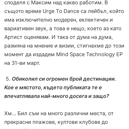
споделя с Максим над какво работим. В
същото време Urge To Dance са лейбъл, който
има изключително модерен, еклектичен и
вариативен звук, а това е нещо, което аз като
Артист оценявам. И така от дума на дума,
размяна на мнение и визии, стигнахме до този
момент да издадем Mind Space Technology EP
на 31-ви март.
5.
Обиколил си огромен брой дестинации.
Кое е мястото, където публиката те е
впечатлявала най-много досега и защо?
Хм… Бил съм на много различни места, от
прекрасни плажове, култови клубове до