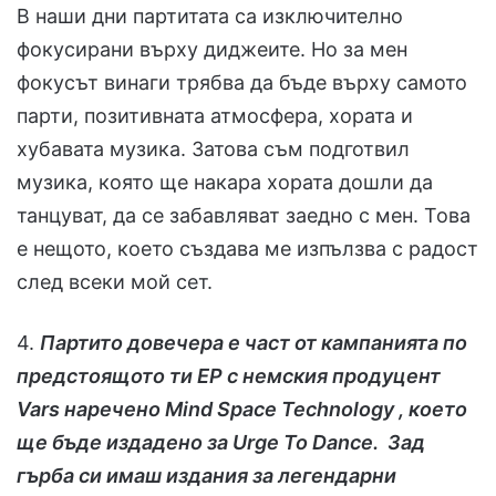
В наши дни партитата са изключително
фокусирани върху диджеите. Но за мен
фокусът винаги трябва да бъде върху самото
парти, позитивната атмосфера, хората и
хубавата музика. Затова съм подготвил
музика, която ще накара хората дошли да
танцуват, да се забавляват заедно с мен. Това
е нещото, което създава ме изпълзва с радост
след всеки мой сет.
4.
Партито довечера е част от кампанията по
предстоящото ти EP с немския продуцент
Vars наречено Mind Space Technology , което
ще бъде издадено за Urge To Dance. Зад
гърба си имаш издания за легендарни