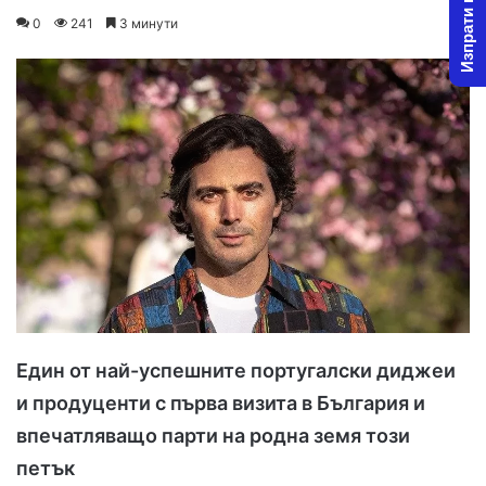
Изпрати новина
on
an
0
241
3 минути
X
email
Един от най-успешните португалски диджеи
и продуценти с първа визита в България и
впечатляващо парти на родна земя този
петък