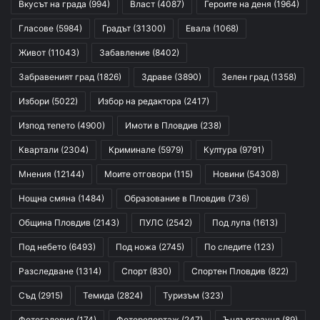
Вкусът на града
(994)
Власт
(4087)
Героите на деня
(1964)
Гласове
(5984)
Градът
(31300)
Евала
(1068)
Живот
(11043)
Забавление
(8402)
Забравеният град
(1826)
Здраве
(3890)
Зелен град
(1358)
Избори
(5022)
Избор на редактора
(2417)
Изпод тепето
(4900)
Имоти в Пловдив
(238)
Квартали
(2304)
Криминале
(5979)
Култура
(9791)
Мнения
(12144)
Моите отговори
(115)
Новини
(54308)
Нощна смяна
(1484)
Образование в Пловдив
(736)
Община Пловдив
(2143)
ПУЛС
(2542)
Под лупа
(1613)
Под небето
(6493)
Под ножа
(2745)
По следите
(123)
Разследване
(1314)
Спорт
(830)
Спортен Пловдив
(822)
Съд
(2915)
Темида
(2824)
Туризъм
(323)
Фотогалерия
(174)
Фоторепортаж
(247)
Ъндърграунд
(89)