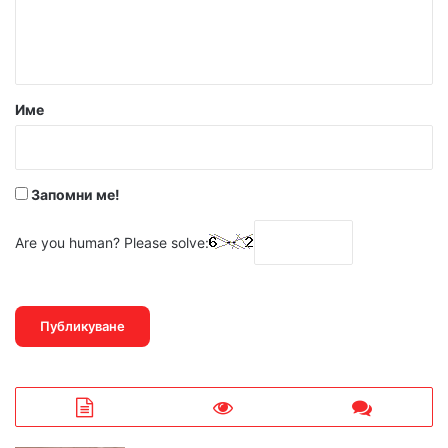
н
т
а
р
Име
:
*
Запомни ме!
Are you human? Please solve: