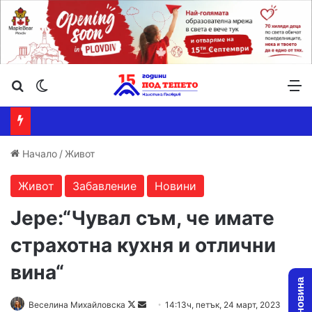
Търсене ...
Switch skin
М
Начало
/
Живот
Живот
Забавление
Новини
Jepe:“Чувал съм, че имате
страхотна кухня и отлични
вина“
Follow
Send
Веселина Михайловска
14:13ч, петък, 24 март, 2023