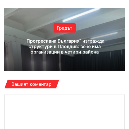
Градът
„Прогресивна България“ изгражда
структури в Пловдив: вече има
организации в четири района
Вашият коментар
К
о
м
е