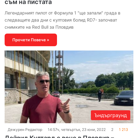
съм на пистата
Легендарният пилот от Формула 1 "ще запали" града в
следващите два дни с култовия болид RD7- започват
снимките на Red Bull за Пловдив
Прочети Повече »
Ъндърграунд
Дежурен Редактор
14:57ч, четвъртък, 23 юни, 2022
2
1 213
Дейвид Култард е вече в Пловдив –