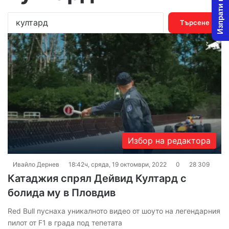
Изпрати новина
Т
ъ
р
с
е
н
е
з
а
:
Избор на редактора
Ивайло Дернев
18:42ч, сряда, 19 октомври, 2022
0
28 309
Катаджия спрял Дейвид Култард с
болида му в Пловдив
Red Вull пуснаха уникалното видео от шоуто на легендарния
пилот от F1 в града под тепетата