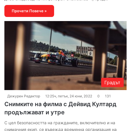
Прочети Повече »
Градът
Дежурен Редактор
12:25ч, петък, 24 юни, 2022
0
131
Снимките на филма с Дейвид Култард
продължават и утре
С цел безопасността на гражданите, включително и на
снимачния екип, се въвежда временна организация на