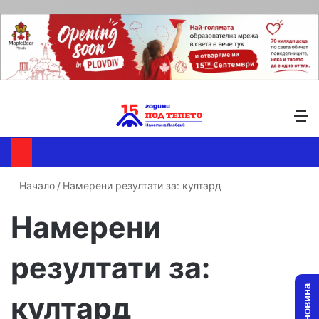
Търсене ...
Switch skin
М
Начало
/
Намерени резултати за: култард
Намерени
резултати за:
култард