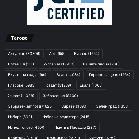
Тагове
Актуално
(33806)
Арт
(955)
Бизнес
(1654)
Ботев Пд
(111)
България
(13910)
Вашите писма
(206)
Вкусът на града
(994)
Власт
(4084)
Героите на деня
(1964)
Гласове
(5983)
Градът
(31289)
Евала
(1068)
Живот
(11038)
Забавление
(8400)
Забравеният град
(1825)
Здраве
(3890)
Зелен град
(1358)
Избори
(5021)
Избор на редактора
(2415)
Изпод тепето
(4900)
Имоти в Пловдив
(237)
Квартали
(2304)
Криминале
(5973)
Култура
(9789)