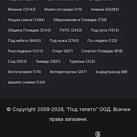
Мнения
(12142)
Моите отговори
(115)
Новини
(54283)
Нощна смяна
(1484)
Образование в Пловдив
(736)
Община Пловдив
(2143)
ПУЛС
(2542)
Под лупа
(1613)
Под небето
(6493)
Под ножа
(2745)
По следите
(123)
Разследване
(1313)
Спорт
(827)
Спортен Пловдив
(818)
Съд
(2912)
Темида
(2821)
Туризъм
(323)
Фотогалерия
(174)
Фоторепортаж
(247)
Ъндърграунд
(89)
вашите снимки
(134)
© Copyright 2009-2026, "Под тепето" ООД. Всички
права запазени.
Facebook
YouTube
Instagram
RSS
Threads