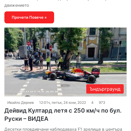
движението
Прочети Повече »
Ъндърграунд
Ивайло Дернев
12:01ч, петък, 24 юни, 2022
4
973
Дейвид Култард летя с 250 км/ч по бул.
Руски – ВИДЕА
Десетки пловдивчани наблюдаваха F1 зрелище в центъра