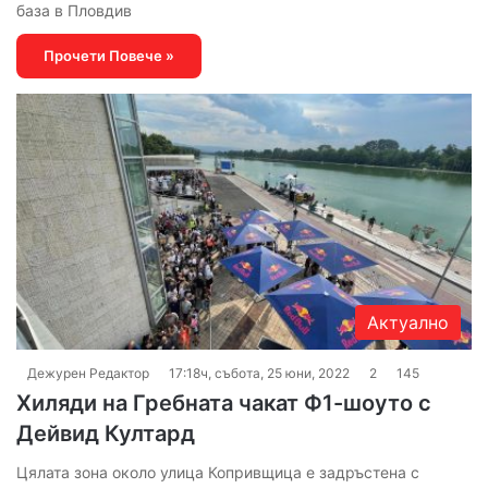
база в Пловдив
Прочети Повече »
Актуално
Дежурен Редактор
17:18ч, събота, 25 юни, 2022
2
145
Хиляди на Гребната чакат Ф1-шоуто с
Дейвид Култард
Цялата зона около улица Копривщица е задръстена с