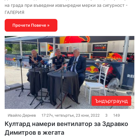
на града при въведени извънредни мерки за сигурност -
ГАЛЕРИЯ
Прочети Повече »
Ъндърграунд
Ивайло Дернев
17:27ч, четвъртък, 23 юни, 2022
3
149
Култард намери вентилатор за Здравко
Димитров в жегата