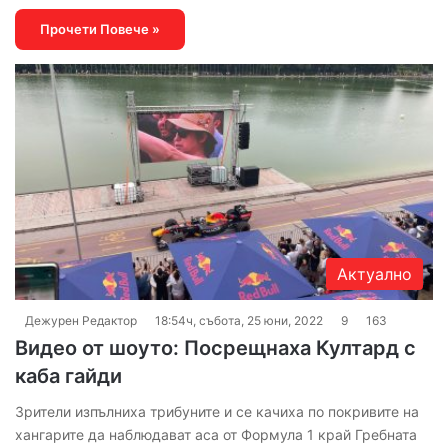
Прочети Повече »
Актуално
Дежурен Редактор
18:54ч, събота, 25 юни, 2022
9
163
Видео от шоуто: Посрещнаха Култард с
каба гайди
Зрители изпълниха трибуните и се качиха по покривите на
хангарите да наблюдават аса от Формула 1 край Гребната