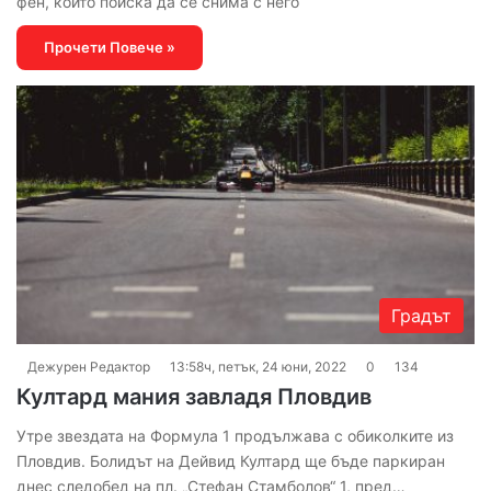
фен, който поиска да се снима с него
Прочети Повече »
Градът
Дежурен Редактор
13:58ч, петък, 24 юни, 2022
0
134
Култард мания завладя Пловдив
Утре звездата на Формула 1 продължава с обиколките из
Пловдив. Болидът на Дейвид Култард ще бъде паркиран
днес следобед на пл. „Стефан Стамболов“ 1, пред…