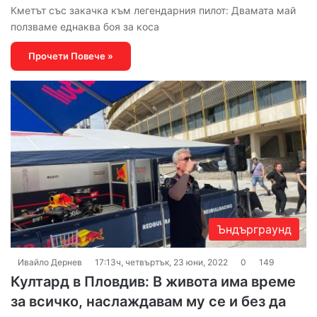
Кметът със закачка към легендарния пилот: Двамата май
ползваме еднаква боя за коса
Прочети Повече »
Ъндърграунд
Ивайло Дернев
17:13ч, четвъртък, 23 юни, 2022
0
149
Култард в Пловдив: В живота има време
за всичко, наслаждавам му се и без да