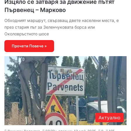
Изцяло се затваря за движение пътят
Първенец – Марково
Обходният маршрут, свързващ двете населени места, е
през стария път за Зеленчуковата борса или
Околовръстното шосе
Прочети Повече »
Актуално