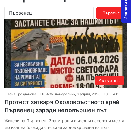
Изпрати новина
Т
ъ
р
с
е
н
е
з
а
:
Актуално
Таня Грозданова
10:43ч, понеделник, 6 април, 2026
0
411
Протест затваря Околовръстното край
Първенец заради недовършен път
Жители на Първенец, Златитрап и съседни населени места
излизат на блокада с искане за довършване на пътя