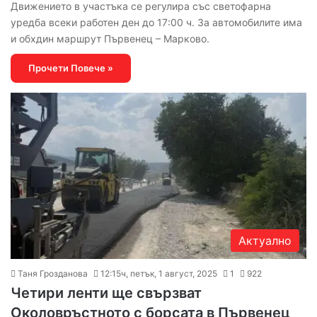
Движението в участъка се регулира със светофарна
уредба всеки работен ден до 17:00 ч. За автомобилите има
и обхдин маршрут Първенец – Марково.
Прочети Повече »
Актуално
Таня Грозданова
12:15ч, петък, 1 август, 2025
1
922
Четири ленти ще свързват
Околовръстното с борсата в Първенец