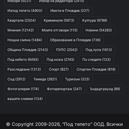
Избори
(5021)
Избор на редактора
(2415)
Изпод тепето
(4900)
Имоти в Пловдив
(237)
Квартали
(2304)
Криминале
(5973)
Култура
(9789)
Мнения
(12142)
Моите отговори
(115)
Новини
(54283)
Нощна смяна
(1484)
Образование в Пловдив
(736)
Община Пловдив
(2143)
ПУЛС
(2542)
Под лупа
(1613)
Под небето
(6493)
Под ножа
(2745)
По следите
(123)
Разследване
(1313)
Спорт
(827)
Спортен Пловдив
(818)
Съд
(2912)
Темида
(2821)
Туризъм
(323)
Фотогалерия
(174)
Фоторепортаж
(247)
Ъндърграунд
(89)
вашите снимки
(134)
© Copyright 2009-2026, "Под тепето" ООД. Всички