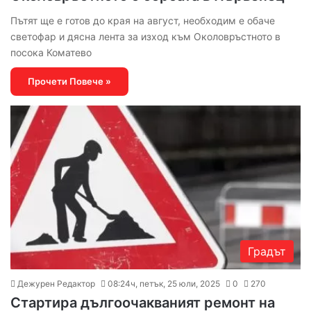
Пътят ще е готов до края на август, необходим е обаче
светофар и дясна лента за изход към Околовръстното в
посока Коматево
Прочети Повече »
Градът
Дежурен Редактор
08:24ч, петък, 25 юли, 2025
0
270
Стартира дългоочакваният ремонт на