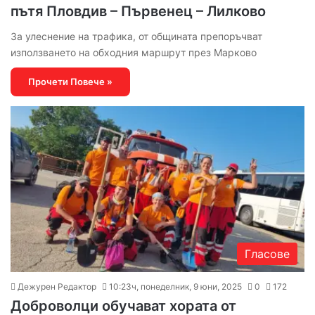
пътя Пловдив – Първенец – Лилково
За улеснение на трафика, от общината препоръчват
използването на обходния маршрут през Марково
Прочети Повече »
Гласове
Дежурен Редактор
10:23ч, понеделник, 9 юни, 2025
0
172
Доброволци обучават хората от