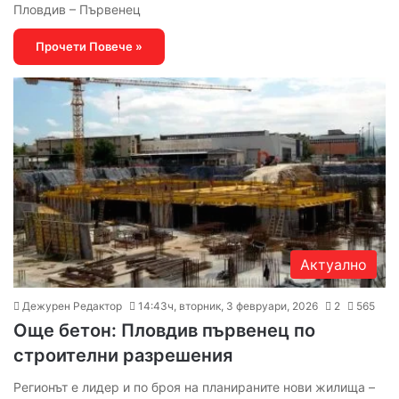
Пловдив – Първенец
Прочети Повече »
Актуално
Дежурен Редактор
14:43ч, вторник, 3 февруари, 2026
2
565
Още бетон: Пловдив първенец по
строителни разрешения
Регионът е лидер и по броя на планираните нови жилища –