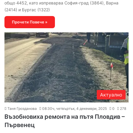
общо 4452, като изпреварва София-град (3864), Варна
(2414) и Бургас (1322)
Прочети Повече »
Актуално
Таня Грозданова
08:30ч, четвъртък, 4 декември, 2025
0
278
Възобновиха ремонта на пътя Пловдив –
Първенец