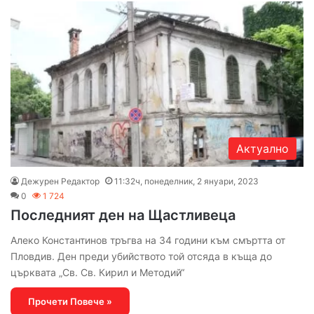
Актуално
Дежурен Редактор
11:32ч, понеделник, 2 януари, 2023
0
1 724
Последният ден на Щастливеца
Алеко Константинов тръгва на 34 години към смъртта от
Пловдив. Ден преди убийството той отсяда в къща до
църквата „Св. Св. Кирил и Методий“
Прочети Повече »