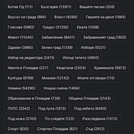
Ботев Пд
(111)
България
(13911)
Вашите писма
(206)
Вкусът на града
(994)
Власт
(4084)
Героите на деня
(1964)
Гласове
(5983)
Градът
(31292)
Евала
(1068)
Живот
(11040)
Забавление
(8401)
Забравеният град
(1825)
Здраве
(3890)
Зелен град
(1358)
Избори
(5021)
Избор на редактора
(2415)
Изпод тепето
(4900)
Имоти в Пловдив
(237)
Квартали
(2304)
Криминале
(5973)
Култура
(9789)
Мнения
(12142)
Моите отговори
(115)
Новини
(54290)
Нощна смяна
(1484)
Образование в Пловдив
(736)
Община Пловдив
(2143)
ПУЛС
(2542)
Под лупа
(1613)
Под небето
(6493)
Под ножа
(2745)
По следите
(123)
Разследване
(1313)
Спорт
(830)
Спортен Пловдив
(821)
Съд
(2912)