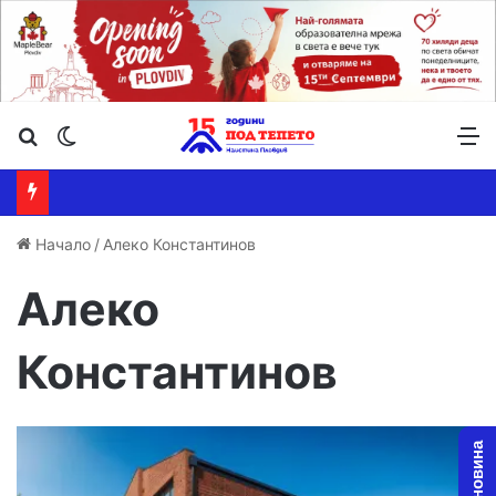
Търсене ...
Switch skin
М
Начало
/
Алеко Константинов
Алеко
Константинов