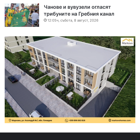
Чанове и вувузели огласят
трибуните на Гребния канал
12:05ч, събота, 8 август, 2026