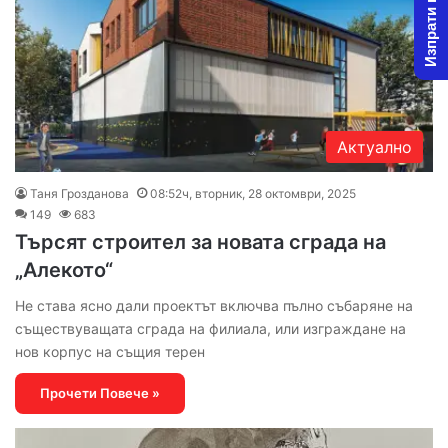
Изпрати новина
Актуално
Таня Грозданова
08:52ч, вторник, 28 октомври, 2025
149
683
Търсят строител за новата сграда на
„Алекото“
Не става ясно дали проектът включва пълно събаряне на
съществуващата сграда на филиала, или изграждане на
нов корпус на същия терен
Прочети Повече »