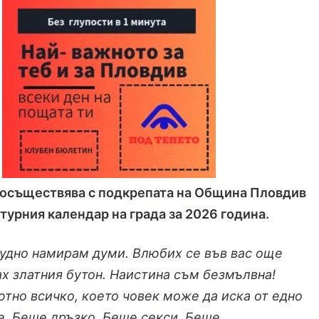
 осъществява с подкрепата на Община Пловдив
ултурния календар на града за 2026 година.
удно намирам думи. Влюбих се във вас още
ах златния бутон. Наистина съм безмълвна!
тно всичко, което човек може да иска от едно
е. Беше дръзко. Беше секси. Беше