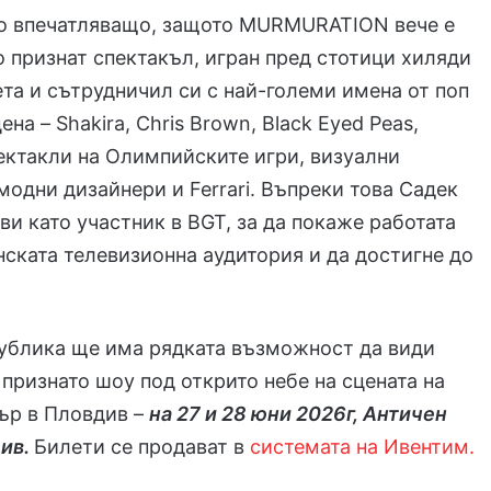
но впечатляващо, защото MURMURATION вече е
признат спектакъл, игран пред стотици хиляди
ета и сътрудничил си с най-големи имена от поп
ена – Shakira, Chris Brown, Black Eyed Peas,
ктакли на Олимпийските игри, визуални
модни дизайнери и Ferrari. Въпреки това Садек
яви като участник в BGT, за да покаже работата
нската телевизионна аудитория и да достигне до
публика ще има рядката възможност да види
 признато шоу под открито небе на сцената на
ър в Пловдив –
на 27 и 28 юни 2026г, Античен
див.
Билети се продават в
системата на Ивентим.