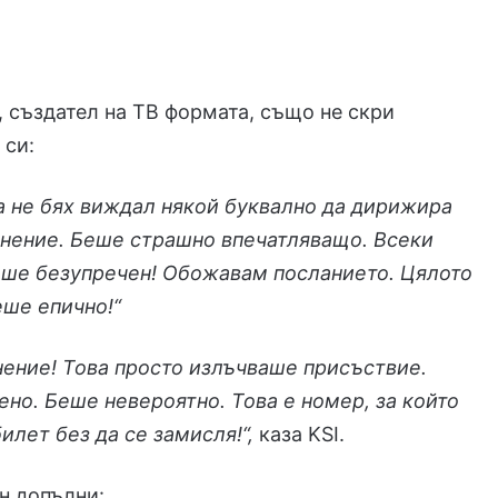
 създател на ТВ формата, също не скри
 си:
а не бях виждал някой буквално да дирижира
лнение. Беше страшно впечатляващо. Всеки
беше безупречен! Обожавам посланието. Цялото
еше епично!“
ение! Това просто излъчваше присъствие.
но. Беше невероятно. Това е номер, за който
илет без да се замисля!“,
каза KSI.
н допълни: