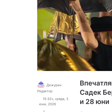
Впечатля
Дежурен
Садек Бе
Follow
Send
Редактор
on
an
15:32ч, сряда, 3
и 28 юни
X
email
юни, 2026
1