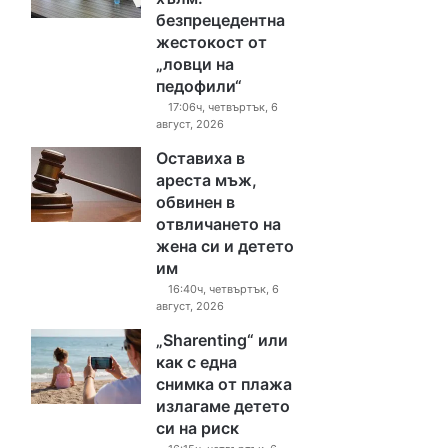
безпрецедентна
жестокост от
„ловци на
педофили“
17:06ч, четвъртък, 6
август, 2026
Оставиха в
ареста мъж,
обвинен в
отвличането на
жена си и детето
им
16:40ч, четвъртък, 6
август, 2026
„Sharenting“ или
как с една
снимка от плажа
излагаме детето
си на риск