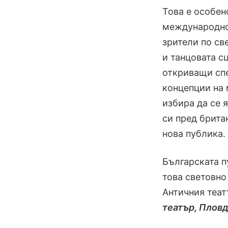
Това е особе
международно 
зрители по св
и танцовата сц
откриващи спе
концепции на 
избира да се 
си пред брита
нова публика.
Българската 
това световно
Античния теат
театър, Плов