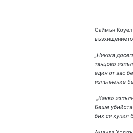
Саймън Коуел,
възхищението
„Никога досег
танцово изпъ
един от вас 
изпълнение б
„Какво изпълн
Беше убийстве
бих си купил б
Аманда Холдъ