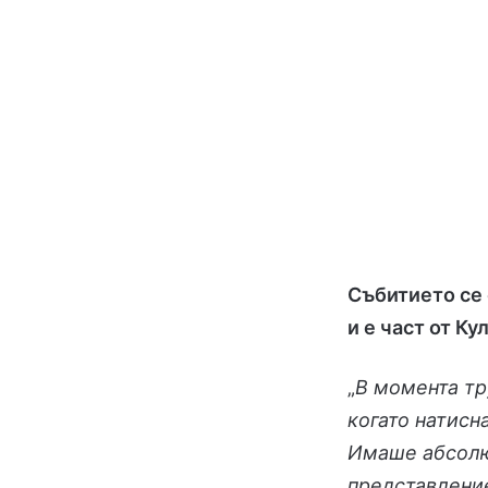
С
ъбитието се
и е част от К
„
В момента тр
когато натисн
Имаше абсолю
представлени