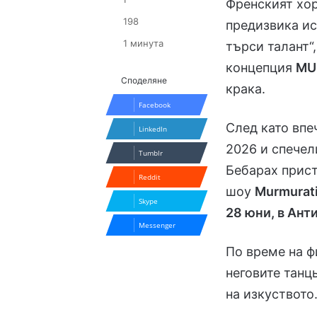
Френският хор
198
предизвика ис
1 минута
търси талант“
концепция
MU
Споделяне
крака.
Facebook
След като впеч
LinkedIn
2026 и спечел
Tumblr
Бебарах прист
Reddit
шоу
Murmurati
Skype
28 юни, в Ант
Messenger
По време на фи
неговите танц
на изкуството