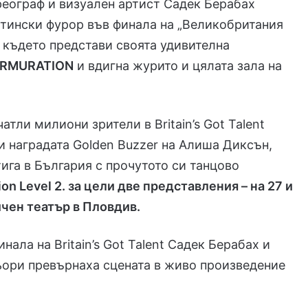
еограф и визуален артист Садек Берабах
тински фурор във финала на „Великобритания
, където представи своята удивителна
RMURATION
и вдигна журито и цялата зала на
атли милиони зрители в Britain’s Got Talent
и наградата Golden Buzzer на Алиша Диксън,
ига в България с прочутото си танцово
on Level 2. за цели две представления – на 27 и
ичен театър в Пловдив.
нала на Britain’s Got Talent Садек Берабах и
ьори превърнаха сцената в живо произведение
.