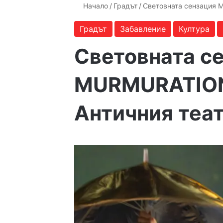
Начало
/
Градът
/
Световната сензация 
Градът
Забавление
Култура
Световната с
MURMURATION
Античния теа