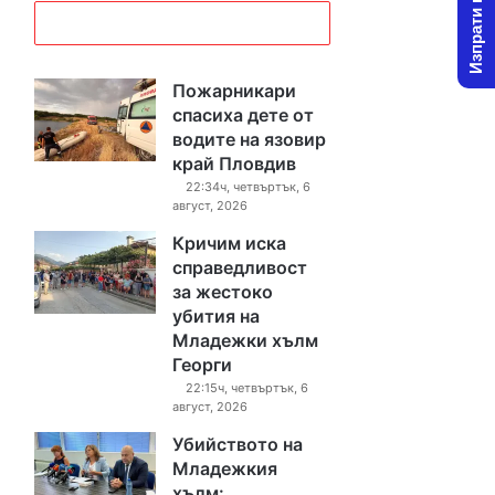
Изпрати новина
Пожарникари
спасиха дете от
водите на язовир
край Пловдив
22:34ч, четвъртък, 6
август, 2026
Кричим иска
справедливост
за жестоко
убития на
Младежки хълм
Георги
22:15ч, четвъртък, 6
август, 2026
Убийството на
Младежкия
хълм: