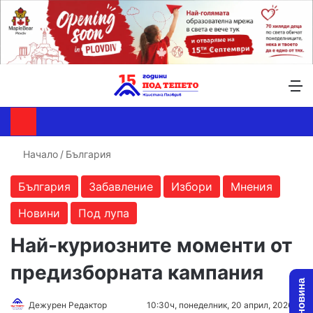
Търсене ...
Switch skin
М
Начало
/
България
България
Забавление
Избори
Мнения
Новини
Под лупа
Най-куриозните моменти от
предизборната кампания
Follow
Send
Дежурен Редактор
10:30ч, понеделник, 20 април, 2026