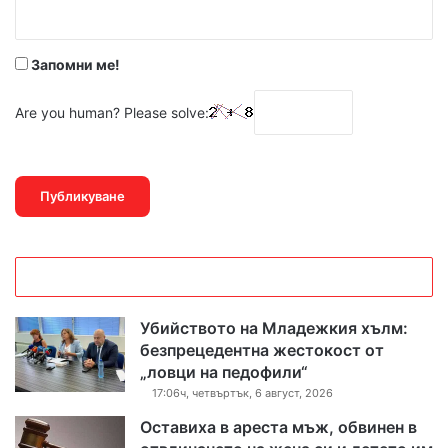
:
*
Запомни ме!
Are you human? Please solve:
Убийството на Младежкия хълм:
безпрецедентна жестокост от
„ловци на педофили“
17:06ч, четвъртък, 6 август, 2026
Оставиха в ареста мъж, обвинен в