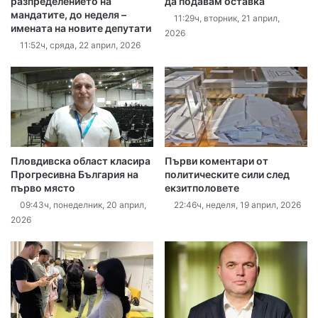
разпределението на
да подавам оставка
мандатите, до неделя –
11:29ч, вторник, 21 април,
имената на новите депутати
2026
11:52ч, сряда, 22 април, 2026
Пловдивска област класира
Първи коментари от
Прогресивна България на
политическите сили след
първо място
екзитполовете
09:43ч, понеделник, 20 април,
22:46ч, неделя, 19 април, 2026
2026