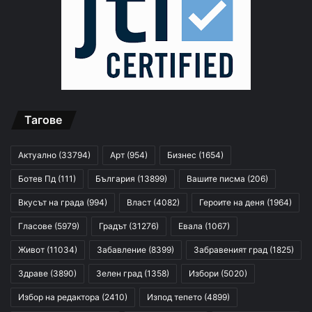
Тагове
Актуално
(33794)
Арт
(954)
Бизнес
(1654)
Ботев Пд
(111)
България
(13899)
Вашите писма
(206)
Вкусът на града
(994)
Власт
(4082)
Героите на деня
(1964)
Гласове
(5979)
Градът
(31276)
Евала
(1067)
Живот
(11034)
Забавление
(8399)
Забравеният град
(1825)
Здраве
(3890)
Зелен град
(1358)
Избори
(5020)
Избор на редактора
(2410)
Изпод тепето
(4899)