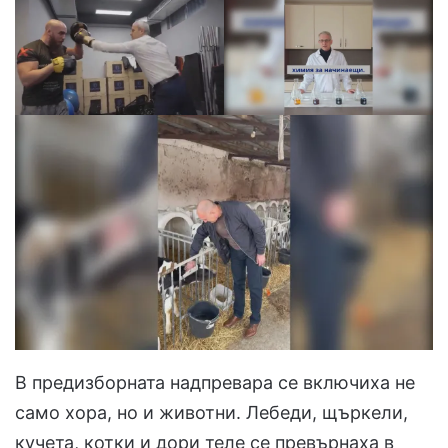
В предизборната надпревара се включиха не
само хора, но и животни. Лебеди, щъркели,
кучета, котки и дори теле се превърнаха в