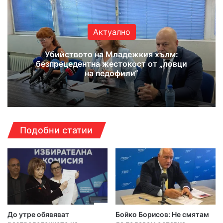
Актуално
Убийството на Младежкия хълм:
безпрецедентна жестокост от „ловци
на педофили“
Подобни статии
До утре обявяват
Бойко Борисов: Не смятам