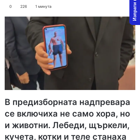
Изпрати новина
on
an
0
226
1 минута
X
email
В предизборната надпревара
се включиха не само хора, но
и животни. Лебеди, щъркели,
кучета, котки и теле станаха