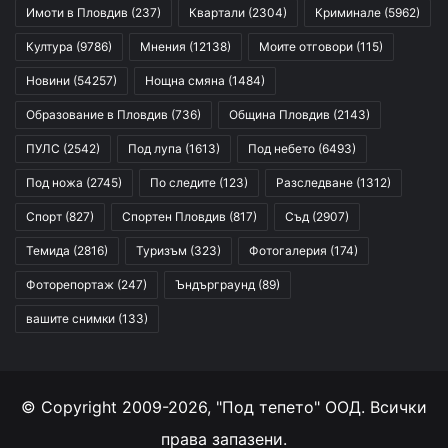
Имоти в Пловдив
(237)
Квартали
(2304)
Криминале
(5962)
Култура
(9786)
Мнения
(12138)
Моите отговори
(115)
Новини
(54257)
Нощна смяна
(1484)
Образование в Пловдив
(736)
Община Пловдив
(2143)
ПУЛС
(2542)
Под лупа
(1613)
Под небето
(6493)
Под ножа
(2745)
По следите
(123)
Разследване
(1312)
Спорт
(827)
Спортен Пловдив
(817)
Съд
(2907)
Темида
(2816)
Туризъм
(323)
Фотогалерия
(174)
Фоторепортаж
(247)
Ъндърграунд
(89)
вашите снимки
(133)
© Copyright 2009-2026, "Под тепето" ООД. Всички
права запазени.