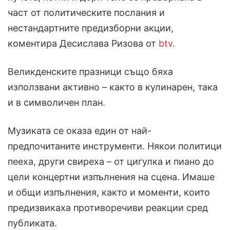
част от политическите послания и
нестандартните предизборни акции,
коментира Десислава Ризова от
btv
.
Великденските празници също бяха
използвани активно – както в кулинарен, така
и в символичен план.
Музиката се оказа един от най-
предпочитаните инструменти. Някои политици
пееха, други свиреха – от цигулка и пиано до
цели концертни изпълнения на сцена. Имаше
и общи изпълнения, както и моменти, които
предизвикаха противоречиви реакции сред
публиката.