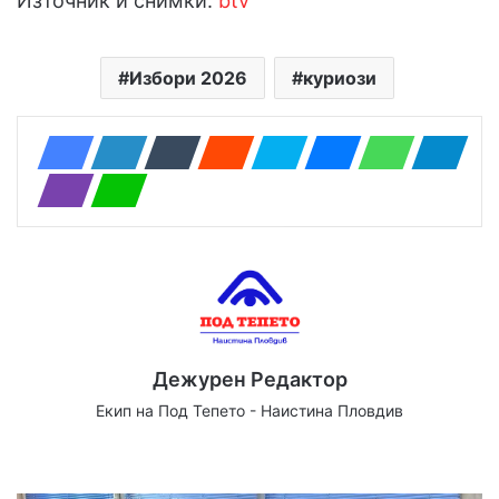
Източник и снимки:
btv
Избори 2026
куриози
Дежурен Редактор
Екип на Под Тепето - Наистина Пловдив
Website
Facebook
X
YouTube
Instagram