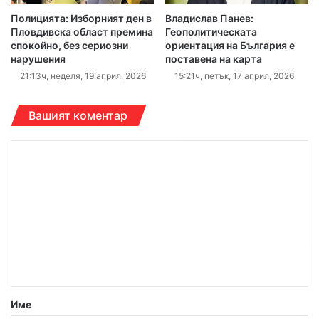
Полицията: Изборният ден в
Владислав Панев:
Пловдивска област премина
Геополитическата
спокойно, без сериозни
ориентация на България е
нарушения
поставена на карта
21:13ч, неделя, 19 април, 2026
15:21ч, петък, 17 април, 2026
Вашият коментар
К
о
м
е
н
т
а
р
Име