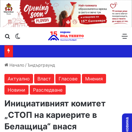
Търсене ...
Switch skin
М
Начало
/
Ъндърграунд
Актуално
Власт
Гласове
Мнения
Новини
Разследване
Инициативният комитет
„СТОП на кариерите в
Белащица“ внася