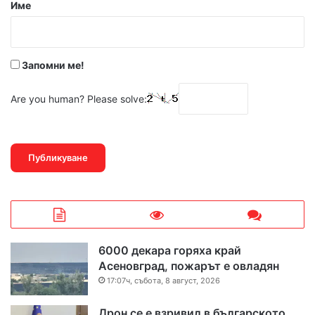
р
Име
:
*
Запомни ме!
Are you human? Please solve:
6000 декара горяха край
Асеновград, пожарът е овладян
17:07ч, събота, 8 август, 2026
Дрон се е взривил в българското