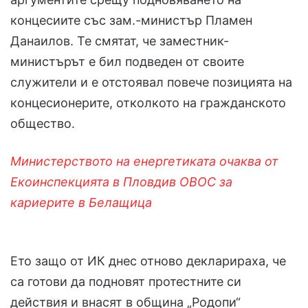
концесиите със зам.-министър Пламен
Данаилов. Те смятат, че заместник-
министърът е бил подведен от своите
служители и е отстоявал повече позицията на
концесионерите, отколкото на гражданското
общество.
Министерството на енергетиката очаква от
Екоинспекцията в Пловдив ОВОС за
кариерите в Белащица
Ето защо от ИК днес отново декларираха, че
са готови да подновят протестните си
действия и внасят в община „Родопи“