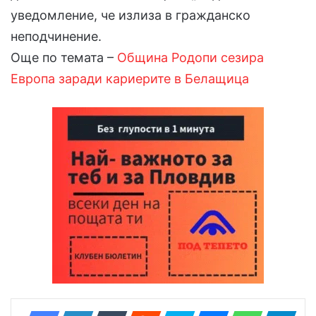
уведомление, че излиза в гражданско
неподчинение.
Още по темата –
Община Родопи сезира
Европа заради кариерите в Белащица