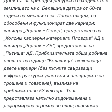
Добивът на природни ресурси в находището в
землището на с. Белащица датира от 60-те
години на миналия век. Понастоящем, са
обособени и функционират две кариери:
кариера „Родопи – Север”, предоставена на
„Холсим кариерни материали Пловдив” АД и
кариера „Родопи – Юг”, предоставена на
„Пътища” АД. Приблизителната обща добивна
площ от находище “Белащица“, включваща
двете кариери (без пътните свързващи
инфраструктурни участъци и площадките за
трошене и товарене), възлиза на
приблизително 53 хектара. Това
представлява напълно видоизменена и
деформирана огромна по площ планинска