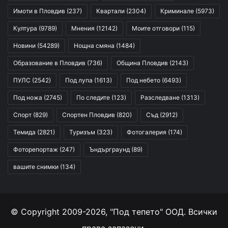
Имоти в Пловдив
(237)
Квартали
(2304)
Криминале
(5973)
Култура
(9789)
Мнения
(12142)
Моите отговори
(115)
Новини
(54289)
Нощна смяна
(1484)
Образование в Пловдив
(736)
Община Пловдив
(2143)
ПУЛС
(2542)
Под лупа
(1613)
Под небето
(6493)
Под ножа
(2745)
По следите
(123)
Разследване
(1313)
Спорт
(829)
Спортен Пловдив
(820)
Съд
(2912)
Темида
(2821)
Туризъм
(323)
Фотогалерия
(174)
Фоторепортаж
(247)
Ъндърграунд
(89)
вашите снимки
(134)
© Copyright 2009-2026, "Под тепето" ООД. Всички