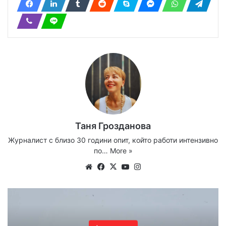
Таня Грозданова
Журналист с близо 30 години опит, който работи интензивно
по…
More »
We
Fa
X
Yo
Ins
bsi
ce
uT
tag
te
bo
ub
ra
ok
e
m