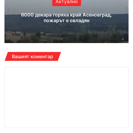
Актуално
6000 декара горяха край Асеновград,
пожарът е овладян
Вашият коментар
К
о
м
е
н
т
а