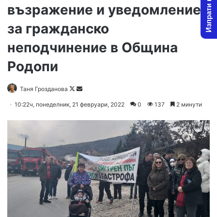
Изпрати новина
възражение и уведомление
за гражданско
неподчинение в Община
Родопи
Таня Грозданова
F
S
o
e
10:22ч, понеделник, 21 февруари, 2022
0
137
2 минути
l
n
l
d
o
a
w
n
o
e
n
m
X
a
i
l