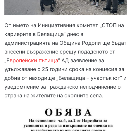
От името на Инициативния комитет „СТОП на
кариерите в Белащица“ днес в
администрацията на Община Родопи ще бъдат
внесени възражение срещу подаденото от
„Е
вропейски пътища
“ АД заявление за
удължаване с 25 години срока на концесия за
добив от находище „Белащица – участък юг“ и
уведомление за гражданско неподчинение от
страна на жителите на околните села.