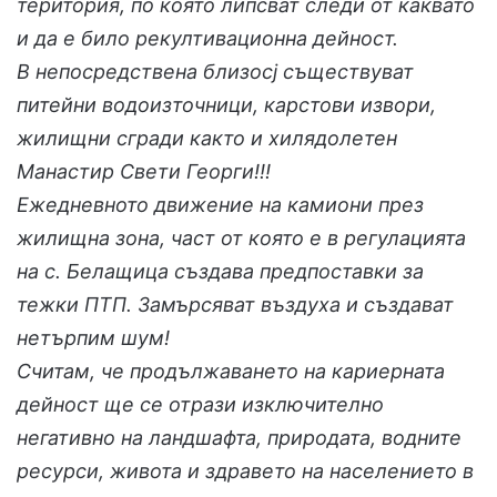
територия, по която липсват следи от каквато
и да е било рекултивационна дейност.
В непосредствена близосj съществуват
питейни водоизточници, карстови извори,
жилищни сгради както и хилядолетен
Манастир Свети Георги!!!
Ежедневното движение на камиони през
жилищна зона, част от която е в регулацията
на с. Белащица създава предпоставки за
тежки ПТП. Замърсяват въздуха и създават
нетърпим шум!
Считам, че продължаването на кариерната
дейност ще се отрази изключително
негативно на ландшафта, природата, водните
ресурси, живота и здравето на населението в