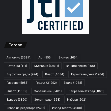
Тагове
Актуално
(33811)
Арт
(955)
Бизнес
(1654)
Ботев Пд
(111)
България
(13911)
Вашите писма
(206)
Вкусът на града
(994)
Власт
(4084)
Героите на деня
(1964)
Гласове
(5983)
Градът
(31292)
Евала
(1068)
Живот
(11039)
Забавление
(8401)
Забравеният град
(1825)
Здраве
(3890)
Зелен град
(1358)
Избори
(5021)
Избор на редактора
(2415)
Изпод тепето
(4900)