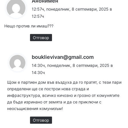
Анонимен
а
12:57ч, понеделник, 8 септември, 2025 в
з
12:57ч
а
Нещо против ли имаш???
:
Отговор
к
bouklievivan@gmail.com
а
14:30ч, понеделник, 8 септември, 2025 в
з
14:30ч
а
Щом е партиен дом във въздуха да го пратят, с тези пари
:
определени ще се построи нова сграда и
инфраструктура, всичко кичозно и грозно от комунягите
да бъде изринано от земята и да се приключи с
неосъщисвения комунизъм!
Отговор