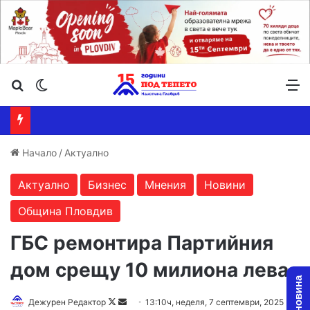
Търсене ...
Switch skin
М
Начало
/
Актуално
Актуално
Бизнес
Мнения
Новини
Община Пловдив
ГБС ремонтира Партийния
дом срещу 10 милиона лева
Follow
Send
Дежурен Редактор
13:10ч, неделя, 7 септември, 2025