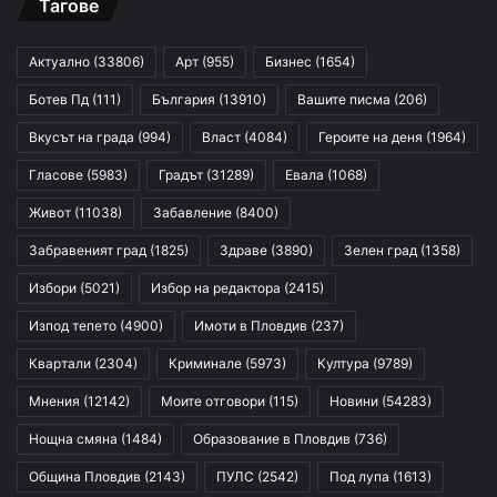
Тагове
Актуално
(33806)
Арт
(955)
Бизнес
(1654)
Ботев Пд
(111)
България
(13910)
Вашите писма
(206)
Вкусът на града
(994)
Власт
(4084)
Героите на деня
(1964)
Гласове
(5983)
Градът
(31289)
Евала
(1068)
Живот
(11038)
Забавление
(8400)
Забравеният град
(1825)
Здраве
(3890)
Зелен град
(1358)
Избори
(5021)
Избор на редактора
(2415)
Изпод тепето
(4900)
Имоти в Пловдив
(237)
Квартали
(2304)
Криминале
(5973)
Култура
(9789)
Мнения
(12142)
Моите отговори
(115)
Новини
(54283)
Нощна смяна
(1484)
Образование в Пловдив
(736)
Община Пловдив
(2143)
ПУЛС
(2542)
Под лупа
(1613)