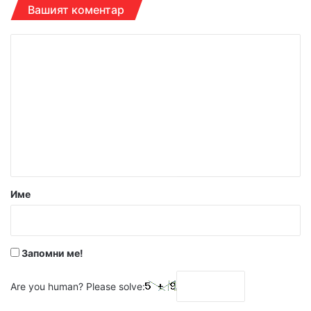
Вашият коментар
К
о
м
е
н
т
а
р
Име
:
*
Запомни ме!
Are you human? Please solve: