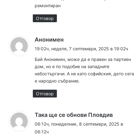
а
ремонтиран
:
Отговор
к
Анонимен
а
19:02ч, неделя, 7 септември, 2025 в 19:02ч
з
Бай Анонимен, може да е правен за партиен
а
дом, но е по подобие на западните
:
небостъргачи. А не като софийския, дето сега
е народно събрание.
Отговор
к
Така ще се обнови Пловдив
а
06:12ч, понеделник, 8 септември, 2025 в
з
06:12ч
а