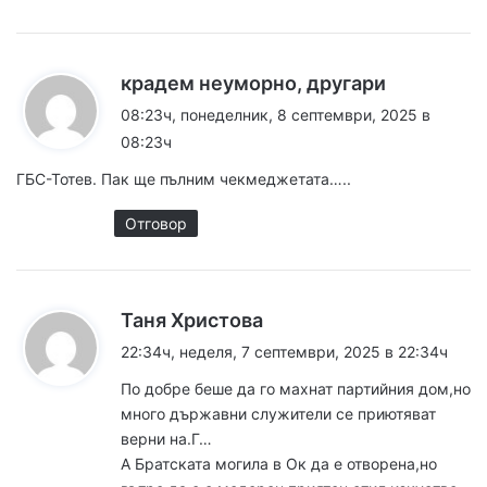
к
крадем неуморно, другари
а
08:23ч, понеделник, 8 септември, 2025 в
з
08:23ч
а
ГБС-Тотев. Пак ще пълним чекмеджетата…..
:
Отговор
к
Таня Христова
а
22:34ч, неделя, 7 септември, 2025 в 22:34ч
з
По добре беше да го махнат партийния дом,но
а
много държавни служители се приютяват
:
верни на.Г…
А Братската могила в Ок да е отворена,но