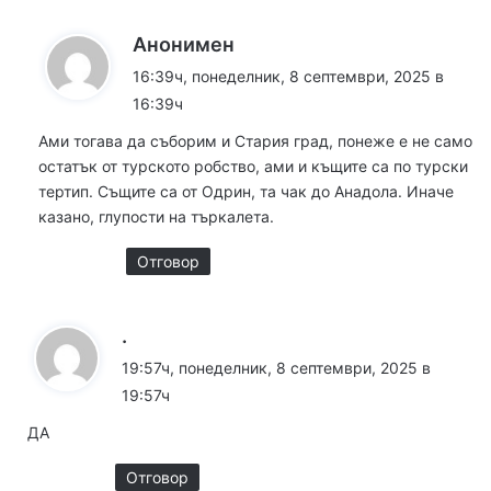
к
Анонимен
а
16:39ч, понеделник, 8 септември, 2025 в
з
16:39ч
а
Ами тогава да съборим и Стария град, понеже е не само
:
остатък от турското робство, ами и къщите са по турски
тертип. Същите са от Одрин, та чак до Анадола. Иначе
казано, глупости на търкалета.
Отговор
к
.
а
19:57ч, понеделник, 8 септември, 2025 в
з
19:57ч
а
ДА
:
Отговор