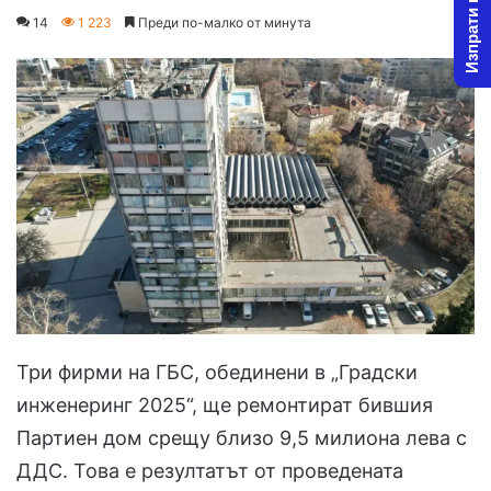
Изпрати новина
on
an
14
1 223
Преди по-малко от минута
X
email
Три фирми на ГБС, обединени в „Градски
инженеринг 2025“, ще ремонтират бившия
Партиен дом срещу близо 9,5 милиона лева с
ДДС. Това е резултатът от проведената