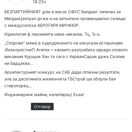
18:23ч
а
БЕЗПАРТИЙНИЯТ дом е висок ОФУС Билдинг типичен за
:
МегданЦентрал дсже и на затънтено провинциално селище
с междуселска АЕРОГАРА МИЧКЮР.
Идиология ф лакомията нема никаква. Тц, Ъ-ъ.
„Спорове“ мяма в кудкудякането на изкукали истеричави
(безкористни?) Агитки = каквито разграбиха заради оловото
вековния Куршум Хан та сега с КерванСарая даже Скопие
ни бадцаква…
Архитектурният конкурс на САБ даде отлични резултати,
ала за десетината милиончета ГБСтрой ша облрпи бая
стиропорец…
Инджинеринк майни, келепирец! Ехаа!
Отговор
к