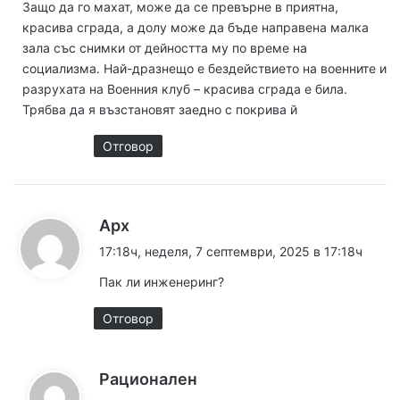
Защо да го махат, може да се превърне в приятна,
:
красива сграда, а долу може да бъде направена малка
зала със снимки от дейността му по време на
социализма. Най-дразнещо е бездействието на военните и
разрухата на Военния клуб – красива сграда е била.
Трябва да я възстановят заедно с покрива й
Отговор
к
Арх
а
17:18ч, неделя, 7 септември, 2025 в 17:18ч
з
Пак ли инженеринг?
а
:
Отговор
к
Рационален
а