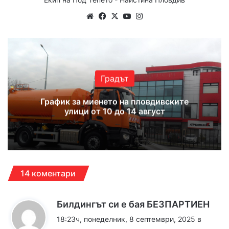
Website
Facebook
X
YouTube
Instagram
Градът
График за миенето на пловдивските
улици от 10 до 14 август
14 коментари
к
Билдингът си е бая БЕЗПАРТИЕН
а
18:23ч, понеделник, 8 септември, 2025 в
з