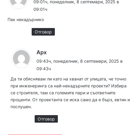
09:01ч, понеделник, 8 септември, 2025 в
з
09:01ч
а
Пак некадърнико
:
Отговор
к
Арх
а
09:43ч, понеделник, 8 септември, 2025 в
з
09:43ч
а
Да ти обяснявам ли като на хванат от улицата, че точно
:
при инженеринга са най-некадърните проекти? Избира
се строителя, там са големите пари и съответните
проценти. От проектанта се иска само да е бърз, евтин и
послушен.
Отговор