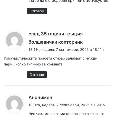
вътре да е с модерен приятен стил изкуство
Отговор
след 35 години- същия
к
болшевички копторник
а
18:11ч, неделя, 7 септември, 2025 в 18:11ч
з
Комунистическите прасета отново залебват с чужди
а
пари,,,колко типично за кочината.
:
Отговор
к
Анонимен
а
18:02ч, неделя, 7 септември, 2025 в 18:02ч
з
Ние чакаме да го махат тоя кюп,а те ша го