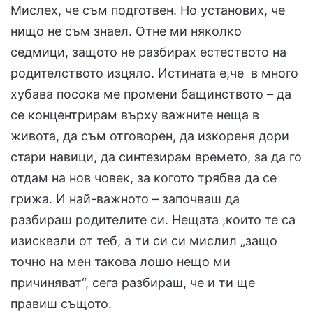
Мислех, че съм подготвен. Но установих, че
нищо не съм знаел. Отне ми няколко
седмици, защото не разбирах естеството на
родителството изцяло. Истината е,че в много
хубава посока ме промени бащинството – да
се концентрирам върху важните неща в
живота, да съм отговорен, да изкореня дори
стари навици, да синтезирам времето, за да го
отдам на нов човек, за когото трябва да се
грижа. И най-важното – започваш да
разбираш родителите си. Нещата ,които те са
изисквали от теб, а ти си си мислил „защо
точно на мен такова лошо нещо ми
причиняват“, сега разбираш, че и ти ще
правиш същото.