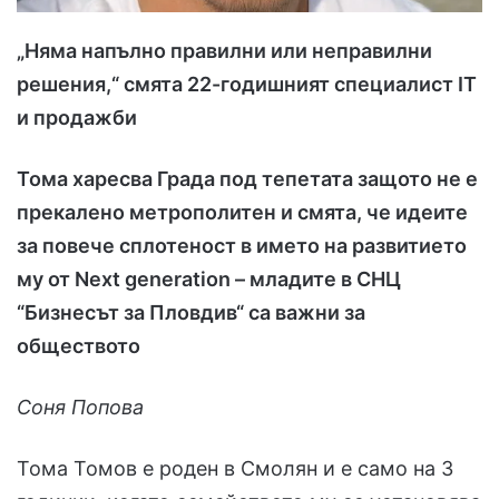
„Няма напълно правилни или неправилни
решения,“ смята 22-годишният специал
ист IT
и продажби
Тома харесва Града под тепетата защото не е
прекалено метрополитен и смята, че идеите
за повече сплотеност в името на развитието
му от Next generation – младите в СНЦ
“Бизнесът за Пловдив“ са важни за
обществото
Соня Попова
Тома Томов е роден в Смолян и е само на 3