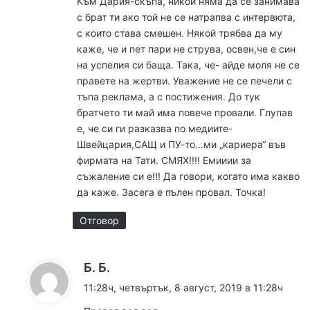
Към Дария-скъпа, никой няма да се занимава
а
с брат ти ако той не се натрапва с интервюта,
а
:
с които става смешен. Някой трябва да му
р
каже, че и пет пари не струва, освен,че е син
на успелия си баща. Така, че- айде моля не се
и
правете на жертви. Уважение не се печели с
т
тъпа реклама, а с постижения. До тук
братчето ти май има повече провали. Глупав
е
е, че си ги разказва по медиите-
Швейцария,САЩ и ПУ-то…ми „кариера“ във
фирмата на Тати. СМЯХ!!!! Емииии за
съжаление си е!!! Да говори, когато има какво
да каже. Засега е пълен провал. Точка!
Отговор
к
Б. Б.
а
11:28ч, четвъртък, 8 август, 2019 в 11:28ч
з