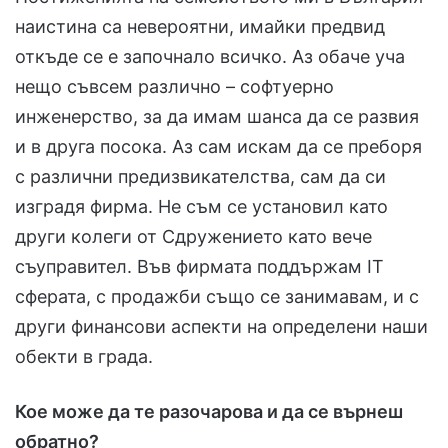
наистина са невероятни, имайки предвид
откъде се е започнало всичко. Аз обаче уча
нещо съвсем различно – софтуерно
инженерство, за да имам шанса да се развия
и в друга посока. Аз сам искам да се преборя
с различни предизвикателства, сам да си
изградя фирма. Не съм се установил като
други колеги от Сдружението като вече
съуправител. Във фирмата поддържам IT
сферата, с продажби също се занимавам, и с
други финансови аспекти на определени наши
обекти в града.
Кое може да те разочарова и да се върнеш
обратно?