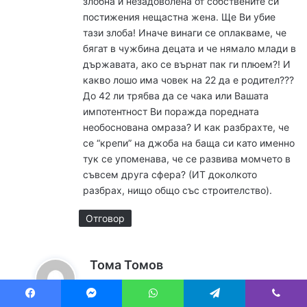
злобна и незадоволена от собствените си
:
постижения нещастна жена. Ще Ви убие
тази злоба! Иначе винаги се оплакваме, че
бягат в чужбина децата и че нямало млади в
държавата, ако се върнат пак ги плюем?! И
какво лошо има човек на 22 да е родител???
До 42 ли трябва да се чака или Вашата
импотентност Ви поражда поредната
необоснована омраза? И как разбрахте, че
се “крепи” на джоба на баща си като именно
тук се упоменава, че се развива момчето в
съвсем друга сфера? (ИТ доколкото
разбрах, нищо общо със строителство).
Отговор
к
Тома Томов
а
19:22ч, вторник, 6 август, 2019 в 19:22ч
з
Facebook
Messenger
WhatsApp
Telegram
Viber