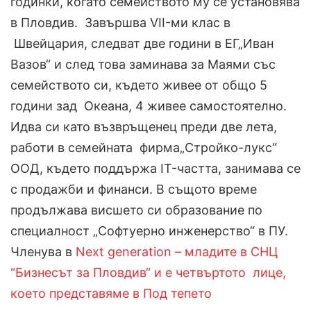
годинки, когато семейството му се установява
в Пловдив. Завършва VII-ми клас в
Швейцария, следват две години в ЕГ„Иван
Вазов“ и след това заминава за Маями със
семейството си, където живее от общо 5
години зад Океана, 4 живее самостоятелно.
Идва си като възвръщенец преди две лета,
работи в семейната фирма„Стройко-лукс“
ООД, където поддържа IT-частта, занимава се
с продажби и финанси. В същото време
продължава висшето си образование по
специалност „Софтуерно инженерство“ в ПУ.
Членува в
Next generation – младите в СНЦ
“Бизнесът за Пловдив“ и е четвъртото лице,
което представяме в Под тепето