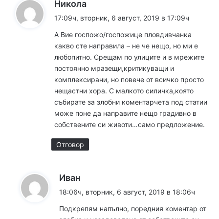
к
Никола
а
17:09ч, вторник, 6 август, 2019 в 17:09ч
з
А Вие госпожо/госпожице пловдивчанка
а
какво сте направила – не че нещо, но ми е
:
любопитно. Срещам по улиците и в мрежите
постоянно мразещи,критикуващи и
комплексирани, но повече от всичко просто
нещастни хора. С малкото силичка,която
събирате за злобни коментарчета под статии
може поне да направите нещо градивно в
собствените си животи…само предложение.
Отговор
к
Иван
а
18:06ч, вторник, 6 август, 2019 в 18:06ч
з
Подкрепям напълно, поредния коментар от
а