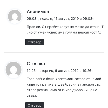
к
Анонимен
а
09:08ч, неделя, 11 август, 2019 в 09:08ч
з
Прав си. От пробит капут не може да стане IT
а
, но от умен човек има голяма вероятност 🙂
:
Отговор
к
Стоянка
а
19:26ч, вторник, 6 август, 2019 в 19:26ч
з
Това лайно беше клептоман-затова от немай
а
къде го пратиха в Швейцария в пансион със
:
строг режим, ама от гнило дърво нищо не
става.
Отговор