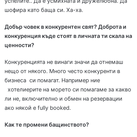
успелите.. Да е усмихната и дружелюбна. Да
шофира като баща си. Ха-ха.
Добър човек в конкурентен свят? Доброта и
конкуренция къде стоят в личната ти скала на
ценности?
Конкуренцията не винаги значи да отнемаш
нещо от някого. Много често конкуренти в
бизнеса си помагат. Например ние
хотелиерите на морето си помагаме за какво
ли не, включително и обмен на резервации
ако някой е fully booked.
Как те промени бащинството?