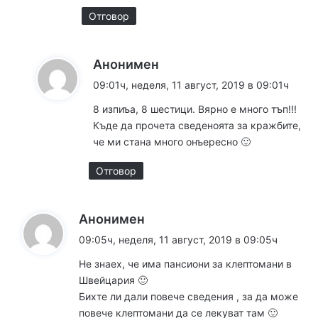
Отговор
к
Анонимен
а
09:01ч, неделя, 11 август, 2019 в 09:01ч
з
8 изпиъа, 8 шестици. Вярно е много тъп!!!
а
Къде да прочета сведеноята за кражбите,
:
че ми стана много онъересно 🙂
Отговор
к
Анонимен
а
09:05ч, неделя, 11 август, 2019 в 09:05ч
з
Не знаех, че има пансиони за клептомани в
а
Швейцария 🙂
:
Бихте ли дали повече сведения , за да може
повече клептомани да се лекуват там 🙂