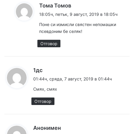
к
Тома Томов
а
18:05ч, петък, 9 август, 2019 в 18:05ч
з
Поне си измисли свястен непомашки
а
псевдоним бе селяк!
:
Отговор
к
1дс
а
01:44ч, сряда, 7 август, 2019 в 01:44ч
з
Смях, смях
а
:
Отговор
к
Анонимен