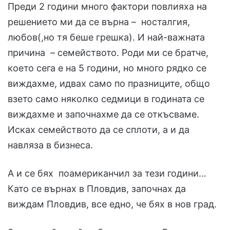
Преди 2 години много фактори повлияха на
решението ми да се върна – носталгия,
любов(,но тя беше грешка). И най-важната
причина – семейството. Роди ми се братче,
което сега е на 5 години, но много рядко се
виждахме, идвах само по празниците, общо
взето само няколко седмици в годината се
виждахме и започнахме да се откъсваме.
Исках семейството да се сплоти, а и да
навляза в бизнеса.
А и се бях поамериканчил за тези години…
Като се върнах в Пловдив, започнах да
виждам Пловдив, все едно, че бях в нов град.