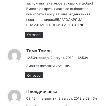
г
заслужава така злоба в лошо или добро!
а
Вместо да критикувате се съберете и
помислете върху вашите задължения и
ц
посока на живота!!БЛАГОДАРЯ ЗА
и
ВНИМАНИЕТО..ОБИЧАМ ТЕ БАТЕ❤️
я
Отговор
з
к
Тома Томов
а
а
12:53ч, сряда, 7 август, 2019 в 12:53ч
к
з
Аман от помашки издънки.
а
о
:
Отговор
м
е
к
Пловдивчанка
н
а
09:43ч, четвъртък, 8 август, 2019 в 09:43ч
з
т