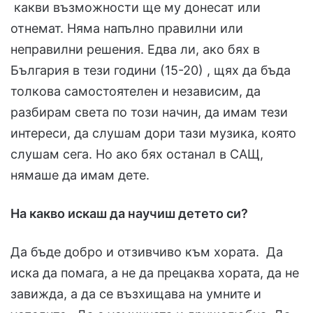
какви възможности ще му донесат или
отнемат. Няма напълно правилни или
неправилни решения. Едва ли, ако бях в
България в тези години (15-20) , щях да бъда
толкова самостоятелен и независим, да
разбирам света по този начин, да имам тези
интереси, да слушам дори тази музика, която
слушам сега. Но ако бях останал в САЩ,
нямаше да имам дете.
На какво искаш да научиш детето си?
Да бъде добро и отзивчиво към хората. Да
иска да помага, а не да прецаква хората, да не
завижда, а да се възхищава на умните и