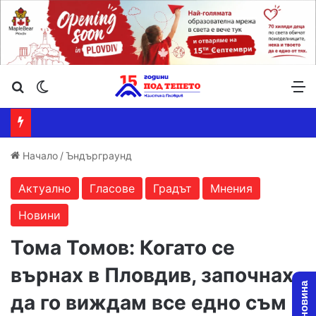
Търсене ...
Switch skin
М
Начало
/
Ъндърграунд
Актуално
Гласове
Градът
Мнения
Новини
Тома Томов: Когато се
върнах в Пловдив, започнах
да го виждам все едно съм в