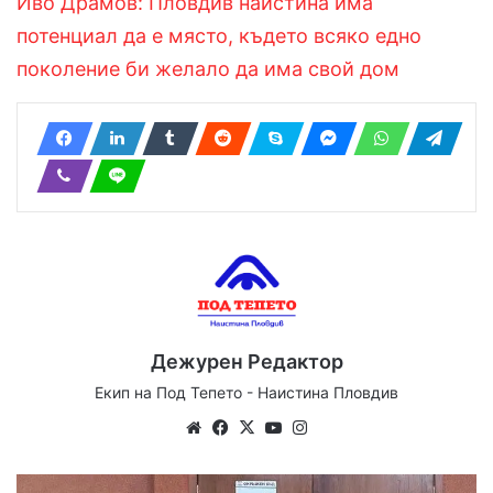
Иво Драмов: Пловдив наистина има
потенциал да е място, където всяко едно
поколение би желало да има свой дом
Дежурен Редактор
Екип на Под Тепето - Наистина Пловдив
We
Fa
X
Yo
Ins
bsi
ce
uT
tag
te
bo
ub
ra