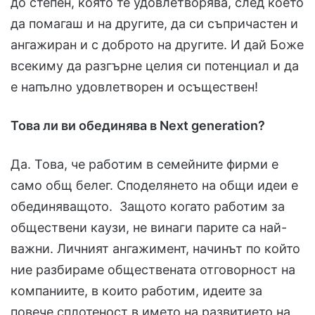
до степен, която те удовлетворява, след което
да помагаш и на другите, да си съпричастен и
ангажиран и с доброто на другите. И дай Боже
всекиму да разгърне целия си потенциал и да
е напълно удовлетворен и осъществен!
Това ли ви обединява в
Next generation
?
Да. Това, че работим в семейните фирми е
само общ белег. Споделянето на общи идеи е
обединяващото. Защото когато работим за
обществени каузи, не винаги парите са най-
важни. Личният ангажимент, начинът по който
ние разбираме обществената отговорност на
компаниите, в които работим, идеите за
повече сплотеност в името на развитието на