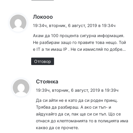
к
Локооо
а
19:34ч, вторник, 6 август, 2019 в 19:34ч
з
Ахам да 100 процента сигурна информация.
а
Не разбирам защо го правите това нещо. Той
:
е IT а ти имаш IP . Не си измисляй по добре…
Отговор
к
Стоянка
а
19:39ч, вторник, 6 август, 2019 в 19:39ч
з
Да си айти не е като да си роден принц.
а
Трябва да разбираш. А ако си тъп- и
:
айдухайго да си, пак ще си си тъп. Що се
отнася до клептоманията то в полицията има
какво да се прочете.