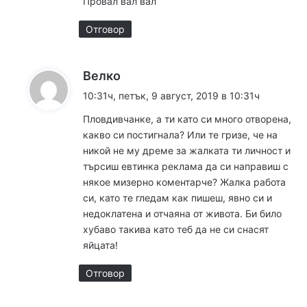
Провал вал вал
а
:
Отговор
к
Велко
а
10:31ч, петък, 9 август, 2019 в 10:31ч
з
Пловдивчанке, а ти като си много отворена,
а
какво си постигнала? Или те гризе, че на
:
никой не му дреме за жалката ти личност и
търсиш евтинка реклама да си направиш с
някое мизерно коментарче? Жалка работа
си, като те гледам как пишеш, явно си и
недоклатена и отчаяна от живота. Би било
хубаво такива като теб да не си снасят
яйцата!
Отговор