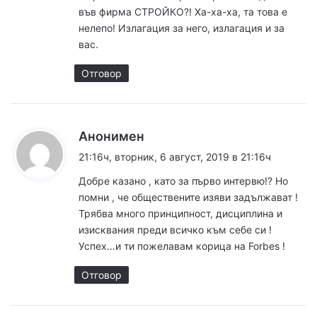
във фирма СТРОЙКО?! Ха-ха-ха, та това е
нелепо! Излагация за него, излагация и за
вас.
Отговор
к
Анонимен
а
21:16ч, вторник, 6 август, 2019 в 21:16ч
з
Добре казано , като за първо интервю!? Но
а
помни , че обществените изяви задължават !
:
Трябва много принципност, дисциплина и
изисквания преди всичко към себе си !
Успех…и ти пожелавам корица на Forbes !
Отговор