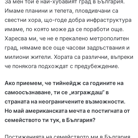
За мен той е най-хубавият град в България.
Имаме планини и тепета, пловдивчани са
свестни хора, що-годе добра инфраструктура
имаме, по която може да се поработи още.
Харесва ми, че не е прекалено метрополитен
град, нямаме все още часови задръствания и
милиони жители. Хората са различни, въпреки
че понякога подхождат с предубеждение.
Ако приемем, че тийнейдж са годините на
самоосъзнаване, ти се „изграждаш“ в
страната на неограничените възможности.
Но май американската мечта е постигната от
семейството ти тук, в България?
Постиженията на семейството ми в България