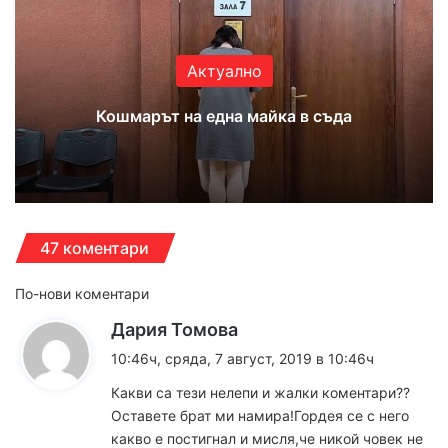
ok
e
m
Актуално
Кошмарът на една майка в съда
47 коментари
Н
По-нови коментари
к
Дария Томова
а
а
10:46ч, сряда, 7 август, 2019 в 10:46ч
в
з
Какви са тези нелепи и жалки коментари??
а
и
Оставете брат ми намира!Гордея се с него
:
какво е постигнал и мисля,че никой човек не