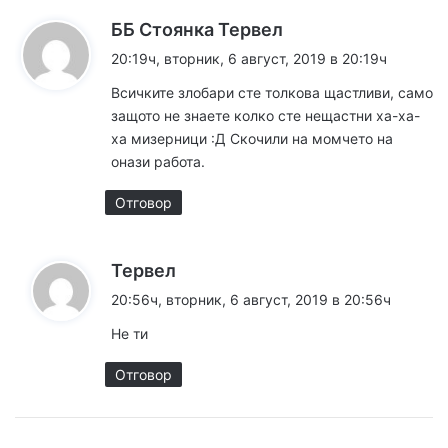
к
ББ Стоянка Тервел
а
20:19ч, вторник, 6 август, 2019 в 20:19ч
з
Всичките злобари сте толкова щастливи, само
а
защото не знаете колко сте нещастни ха-ха-
:
ха мизерници :Д Скочили на момчето на
онази работа.
Отговор
к
Тервел
а
20:56ч, вторник, 6 август, 2019 в 20:56ч
з
Не ти
а
:
Отговор