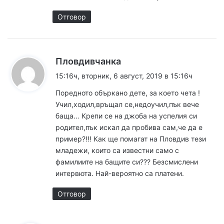
Отговор
к
Пловдивчанка
а
15:16ч, вторник, 6 август, 2019 в 15:16ч
з
Поредното объркано дете, за което чета !
а
Учил,ходил,връщал се,недоучил,пък вече
:
баща… Крепи се на джоба на успелия си
родител,пък искал да пробива сам,че да е
пример?!!! Как ще помагат на Пловдив тези
младежи, които са известни само с
фамилиите на бащите си??? Безсмислени
интервюта. Най-вероятно са платени.
Отговор