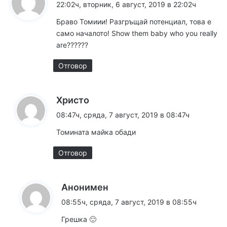
а
22:02ч, вторник, 6 август, 2019 в 22:02ч
з
Браво Томиии! Разгръщай потенциал, това е
а
само началото! Show them baby who you really
:
are??????
Отговор
к
Христо
а
08:47ч, сряда, 7 август, 2019 в 08:47ч
з
Томината майка обади
а
:
Отговор
к
Анонимен
а
08:55ч, сряда, 7 август, 2019 в 08:55ч
з
Грешка 🙂
а