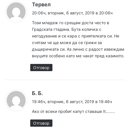
к
Тервел
а
20:06ч, вторник, 6 август, 2019 в 20:06ч
з
Този младеж го срещам доста често в
а
Градската гтадина. Бута количка с
:
негодувание и се кара с приятелката си. Не
счятам че ще може да се грижи за
дъщеричката си. Аз лично с радост извеждам
внуците особено като ме чакат пред казиното.
Отговор
к
Б. Б.
а
19:46ч, вторник, 6 август, 2019 в 19:46ч
з
Ако от всеки пробит капут ставаше It……..
а
:
Отговор