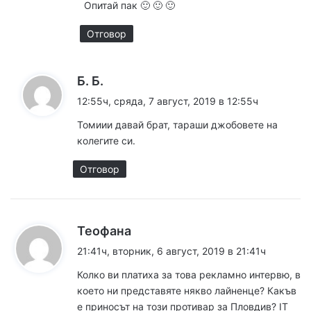
Опитай пак 🙂 🙂 🙂
:
Отговор
к
Б. Б.
а
12:55ч, сряда, 7 август, 2019 в 12:55ч
з
Томиии давай брат, тараши джобовете на
а
колегите си.
:
Отговор
к
Теофана
а
21:41ч, вторник, 6 август, 2019 в 21:41ч
з
Колко ви платиха за това рекламно интервю, в
а
което ни представяте някво лайненце? Какъв
:
е приносът на този противар за Пловдив? IT