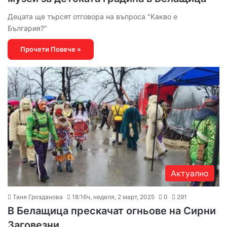
Децата ще търсят отговора на въпроса "Какво е
България?"
Прочети Повече »
Актуално
Таня Грозданова
18:16ч, неделя, 2 март, 2025
0
291
В Белащица прескачат огньове на Сирни
Заговезни