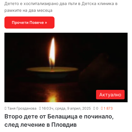
Детето е хоспитализирано два пъти в Детска клиника в
рамките на два месеца
Прочети Повече »
Актуално
Таня Грозданова
16:03ч, сряда, 9 април, 2025
0
1 873
Второ дете от Белащица е починало,
след лечение в Пловдив