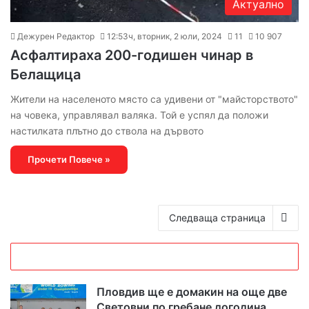
Актуално
Дежурен Редактор
12:53ч, вторник, 2 юли, 2024
11
10 907
Асфалтираха 200-годишен чинар в
Белащица
Жители на населеното място са удивени от "майсторството"
на човека, управлявал валяка. Той е успял да положи
настилката плътно до ствола на дървото
Прочети Повече »
Следваща страница
Пловдив ще е домакин на още две
Световни по гребане догодина