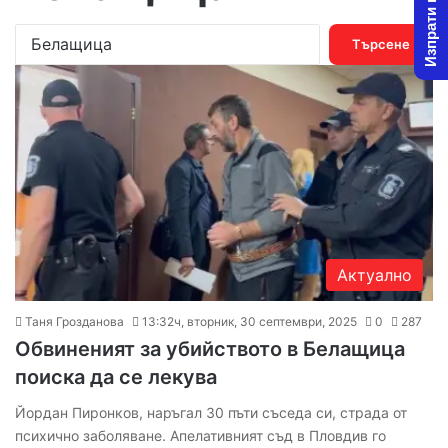
Изпрати новина
Т
ъ
р
с
е
н
е
з
а
:
Актуално
Таня Грозданова
13:32ч, вторник, 30 септември, 2025
0
287
Обвиненият за убийството в Белащица
поиска да се лекува
Йордан Пиронков, наръгал 30 пъти съседа си, страда от
психично заболяване. Апелативният съд в Пловдив го