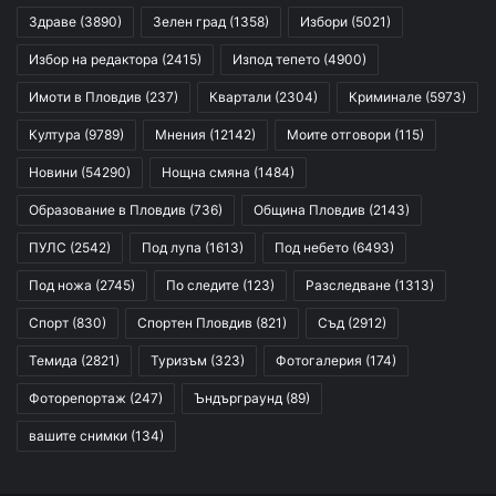
Здраве
(3890)
Зелен град
(1358)
Избори
(5021)
Избор на редактора
(2415)
Изпод тепето
(4900)
Имоти в Пловдив
(237)
Квартали
(2304)
Криминале
(5973)
Култура
(9789)
Мнения
(12142)
Моите отговори
(115)
Новини
(54290)
Нощна смяна
(1484)
Образование в Пловдив
(736)
Община Пловдив
(2143)
ПУЛС
(2542)
Под лупа
(1613)
Под небето
(6493)
Под ножа
(2745)
По следите
(123)
Разследване
(1313)
Спорт
(830)
Спортен Пловдив
(821)
Съд
(2912)
Темида
(2821)
Туризъм
(323)
Фотогалерия
(174)
Фоторепортаж
(247)
Ъндърграунд
(89)
вашите снимки
(134)