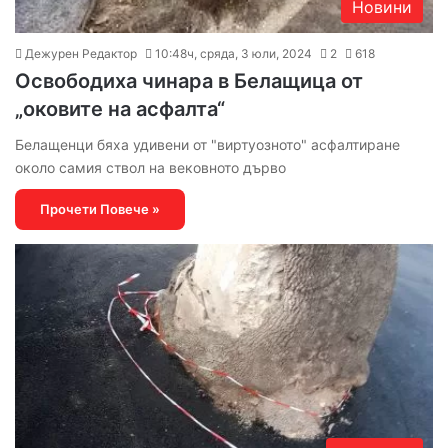
Новини
Дежурен Редактор
10:48ч, сряда, 3 юли, 2024
2
618
Освободиха чинара в Белащица от
„оковите на асфалта“
Белащенци бяха удивени от "виртуозното" асфалтиране
около самия ствол на вековното дърво
Прочети Повече »