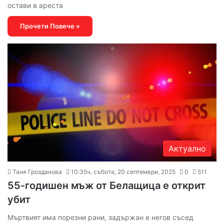
остави в ареста
Прочети Повече »
Актуално
Таня Грозданова
10:35ч, събота, 20 септември, 2025
0
511
55-годишен мъж от Белащица е открит
убит
Мъртвият има порезни рани, задържан е негов съсед