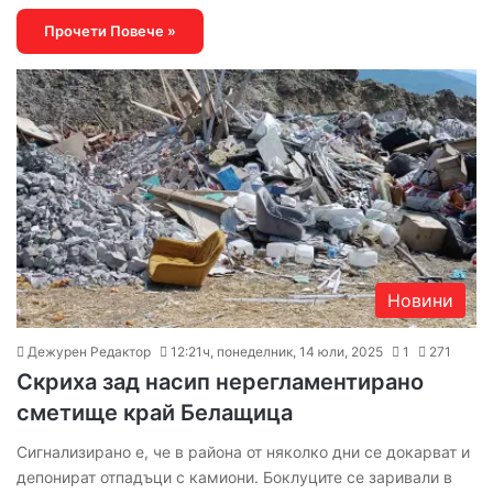
Прочети Повече »
Новини
Дежурен Редактор
12:21ч, понеделник, 14 юли, 2025
1
271
Скриха зад насип нерегламентирано
сметище край Белащица
Сигнализирано е, че в района от няколко дни се докарват и
депонират отпадъци с камиони. Боклуците се заривали в