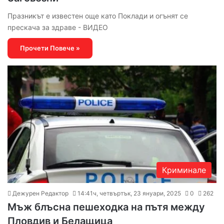
Празникът е известен още като Поклади и огънят се
прескача за здраве - ВИДЕО
Прочети Повече »
Криминале
Дежурен Редактор
14:41ч, четвъртък, 23 януари, 2025
0
262
Мъж блъсна пешеходка на пътя между
Пловдив и Белащица