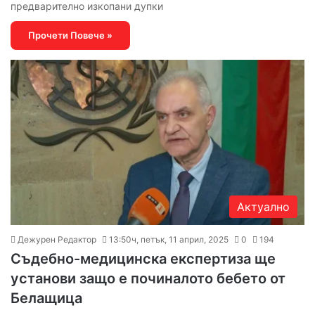
предварително изкопани дупки
Прочети Повече »
Актуално
Дежурен Редактор
13:50ч, петък, 11 април, 2025
0
194
Съдебно-медицинска експертиза ще
установи защо е починалото бебето от
Белащица