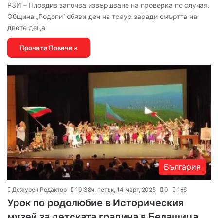
РЗИ – Пловдив започва извършване на проверка по случая.
Община „Родопи“ обяви ден на траур заради смъртта на
двете деца
Прочети Повече »
България
Дежурен Редактор
10:38ч, петък, 14 март, 2025
0
166
Урок по родолюбие в Историческия
музей за детската градина в Белащица