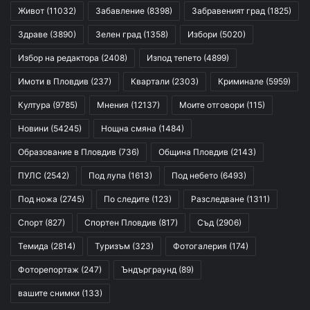
Живот
(11032)
Забавление
(8398)
Забравеният град
(1825)
Здраве
(3890)
Зелен град
(1358)
Избори
(5020)
Избор на редактора
(2408)
Изпод тепето
(4899)
Имоти в Пловдив
(237)
Квартали
(2303)
Криминале
(5959)
Култура
(9785)
Мнения
(12137)
Моите отговори
(115)
Новини
(54245)
Нощна смяна
(1484)
Образование в Пловдив
(736)
Община Пловдив
(2143)
ПУЛС
(2542)
Под лупа
(1613)
Под небето
(6493)
Под ножа
(2745)
По следите
(123)
Разследване
(1311)
Спорт
(827)
Спортен Пловдив
(817)
Съд
(2906)
Темида
(2814)
Туризъм
(323)
Фотогалерия
(174)
Фоторепортаж
(247)
Ъндърграунд
(89)
вашите снимки
(133)