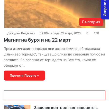
Изпрати новина
България
Дежурен Редактор
09:00ч, сряда, 22 март, 2023
0
170
Магнитна буря и на 22 март
През изминалите няколко дни астрономите наблюдаваха
„слънчево торнадо“, танцуващо близо до северния полюс на
звездата. За разлика от торнадото на Земята, които се
оформят от…
Прочети Повече »
Засилен контрол над тировете в