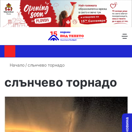
Търсене ...
Switch skin
М
Начало
/
слънчево торнадо
слънчево торнадо